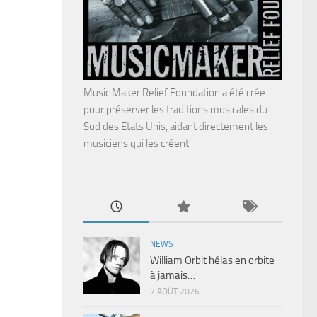
Music Maker Relief Foundation a été crée
pour préserver les traditions musicales du
Sud des Etats Unis, aidant directement les
musiciens qui les créent.
NEWS
William Orbit hélas en orbite
à jamais…
7 AOÛT 2026