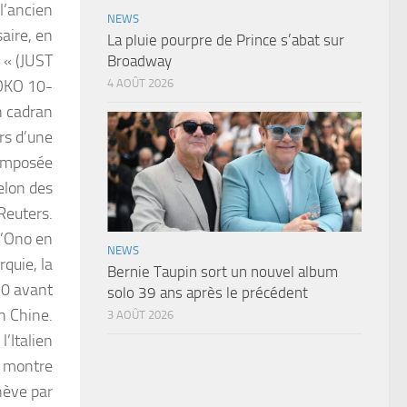
 l’ancien
NEWS
aire, en
La pluie pourpre de Prince s’abat sur
n « (JUST
Broadway
OKO 10-
4 AOÛT 2026
n cadran
rs d’une
composée
elon des
Reuters.
d’Ono en
NEWS
quie, la
Bernie Taupin sort un nouvel album
10 avant
solo 39 ans après le précédent
n Chine.
3 AOÛT 2026
’Italien
la montre
enève par