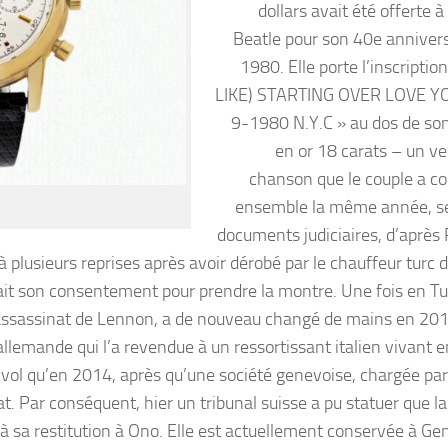
dollars avait été offerte à
Beatle pour son 40e annivers
1980. Elle porte l’inscriptio
LIKE) STARTING OVER LOVE Y
9-1980 N.Y.C » au dos de so
en or 18 carats – un ve
chanson que le couple a 
ensemble la même année, s
documents judiciaires, d’après 
à plusieurs reprises après avoir dérobé par le chauffeur turc 
avait son consentement pour prendre la montre. Une fois en Tur
’assassinat de Lennon, a de nouveau changé de mains en 20
lemande qui l’a revendue à un ressortissant italien vivant e
 vol qu’en 2014, après qu’une société genevoise, chargée par l
at. Par conséquent, hier un tribunal suisse a pu statuer que 
ie à sa restitution à Ono. Elle est actuellement conservée à G