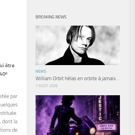
BREAKING NEWS
ui être
NEWS
 40ᵉ
William Orbit hélas en orbite à jamais…
7 AOÛT 2026
etée par
quelques
estituée.
 dont la
lions de