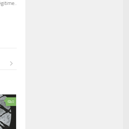
gitime..
0