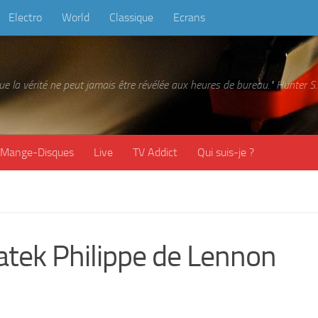
Electro
World
Classique
Ecrans
 que la vérité ne peut jamais être révélée aux heures de bureau." Hunter
Mange-Disques
Live
TV Addict
Qui suis-je ?
Patek Philippe de Lennon