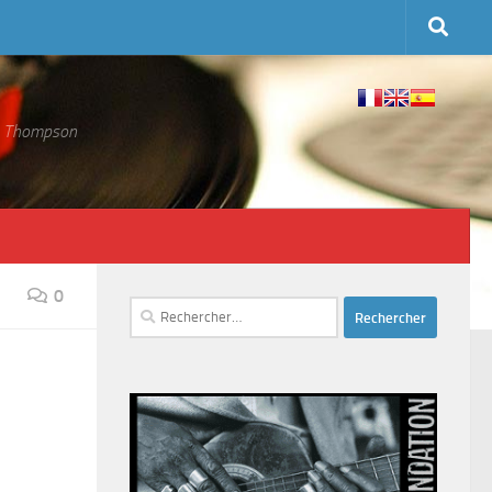
 S. Thompson
0
Rechercher :