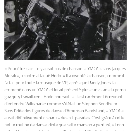
« Pour être clair, il n’y aurait pas de chanson « YMCA » sans Jacques
Morali », a contre attaqué Hodo. « Il a inventé la chanson, comme il
l’a fait pour toute la musique de VP, après que Randy Jones l’ait
emmené dans un YMCA et lui ait présenté plusieurs stars du porno
gay qui y travaillaient. Hodo poursuit : « Il est carrément écœurant
d’entendre Willis parler comme s’il était un Stephen Sondheim.
Sans l’idée des figures de danse d’American Bandstand, « YMCA «
aurait définitivement disparu » des hit-parades. C’est grâce à cette
petite routine de danse idiote que cette chanson a perduré, et non