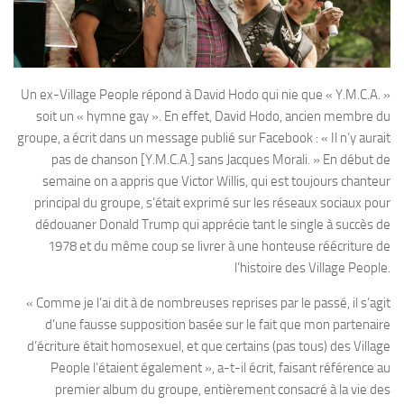
Un ex-Village People répond à David Hodo qui nie que « Y.M.C.A. »
soit un « hymne gay ». En effet, David Hodo, ancien membre du
groupe, a écrit dans un message publié sur Facebook : « Il n’y aurait
pas de chanson [Y.M.C.A.] sans Jacques Morali. » En début de
semaine on a appris que Victor Willis, qui est toujours chanteur
principal du groupe, s’était exprimé sur les réseaux sociaux pour
dédouaner Donald Trump qui apprécie tant le single à succès de
1978 et du même coup se livrer à une honteuse réécriture de
l’histoire des Village People.
« Comme je l’ai dit à de nombreuses reprises par le passé, il s’agit
d’une fausse supposition basée sur le fait que mon partenaire
d’écriture était homosexuel, et que certains (pas tous) des Village
People l’étaient également », a-t-il écrit, faisant référence au
premier album du groupe, entièrement consacré à la vie des