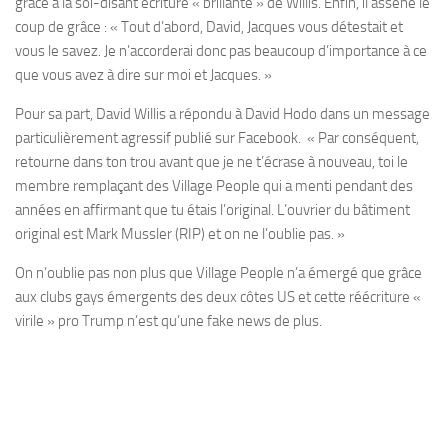
grâce à la soi-disant écriture « brillante » de Willis. Enfin, il assène le
coup de grâce : « Tout d’abord, David, Jacques vous détestait et
vous le savez. Je n’accorderai donc pas beaucoup d’importance à ce
que vous avez à dire sur moi et Jacques. »
Pour sa part, David Willis a répondu à David Hodo dans un message
particulièrement agressif publié sur Facebook. « Par conséquent,
retourne dans ton trou avant que je ne t’écrase à nouveau, toi le
membre remplaçant des Village People qui a menti pendant des
années en affirmant que tu étais l’original. L’ouvrier du bâtiment
original est Mark Mussler (RIP) et on ne l’oublie pas. »
On n’oublie pas non plus que Village People n’a émergé que grâce
aux clubs gays émergents des deux côtes US et cette réécriture «
virile » pro Trump n’est qu’une fake news de plus.