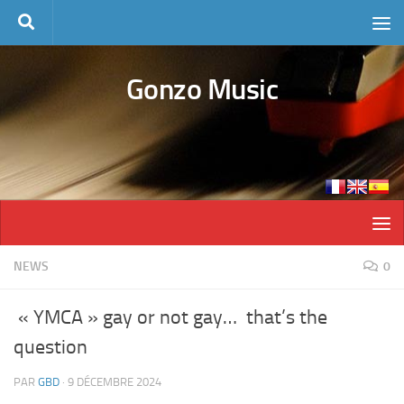
Skip to content
Gonzo Music
NEWS
0
« YMCA » gay or not gay… that’s the
question
PAR
GBD
·
9 DÉCEMBRE 2024