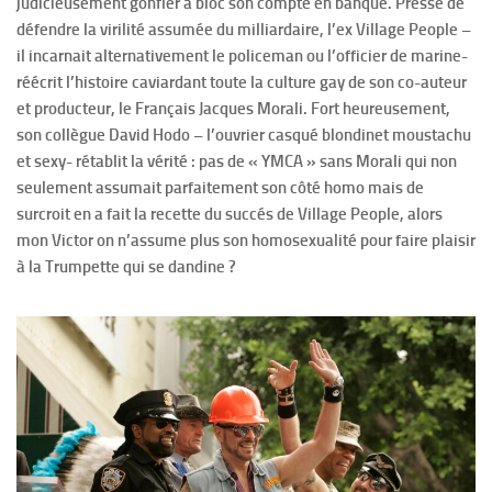
judicieusement gonfler à bloc son compte en banque. Pressé de
défendre la virilité assumée du milliardaire, l’ex Village People –
il incarnait alternativement le policeman ou l’officier de marine-
réécrit l’histoire caviardant toute la culture gay de son co-auteur
et producteur, le Français Jacques Morali. Fort heureusement,
son collègue David Hodo – l’ouvrier casqué blondinet moustachu
et sexy- rétablit la vérité : pas de « YMCA » sans Morali qui non
seulement assumait parfaitement son côté homo mais de
surcroit en a fait la recette du succés de Village People, alors
mon Victor on n’assume plus son homosexualité pour faire plaisir
à la Trumpette qui se dandine ?