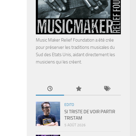
Music Maker Relief Foundation a été crée
pour préserver les traditions musicales du
Sud des Etats Unis, aidant directement les
musiciens qui les créent.
EDITO
SI TRISTE DE VOIR PARTIR
TRISTAM
5 AOÛT 2026