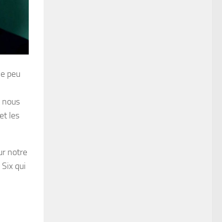
me peu
t nous
et les
ur notre
 Six qui