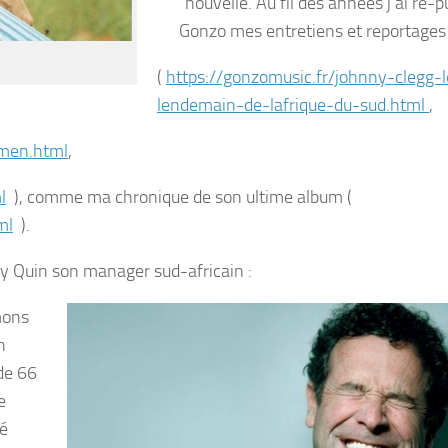
nouvelle. Au fil des années j’ai re-p
Gonzo mes entretiens et reportages 
(
https://gonzomusic.fr/johnny-clegg-l
lendemain-de-lafrique-du-sud.html
,
-men.html
,
l
), comme ma chronique de son ultime album (
ml
).
dy Quin son manager sud-africain :
mons
h
de 66
e
ré