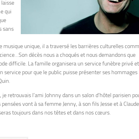
 laisse
e qui
que
es sans
e musique unique, il a traversé les barrières culturelles com
 conscience…Son décès nous a choqués et nous demandons que
iode difficile. La famille organisera un service funèbre privé e
n service pour que le public puisse présenter ses hommages 
Quin.
je retrouvais l’ami Johnny dans un salon d’hôtel parisien po
 pensées vont à sa femme Jenny, à son fils Jesse et à Claude
 seras toujours dans nos têtes et dans nos cœurs.