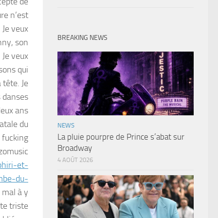
cepté de
re n’est
 Je veux
BREAKING NEWS
hnny, son
 Je veux
sons qui
tête. Je
s danses
deux ans
fatale du
NEWS
La pluie pourpre de Prince s’abat sur
 fucking
Broadway
nzomusic
4 AOÛT 2026
hiri-et-
mbe-du-
u mal à y
te triste