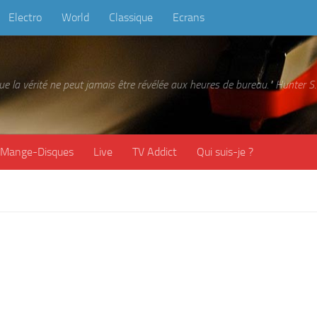
Electro
World
Classique
Ecrans
 que la vérité ne peut jamais être révélée aux heures de bureau." Hunter
Mange-Disques
Live
TV Addict
Qui suis-je ?