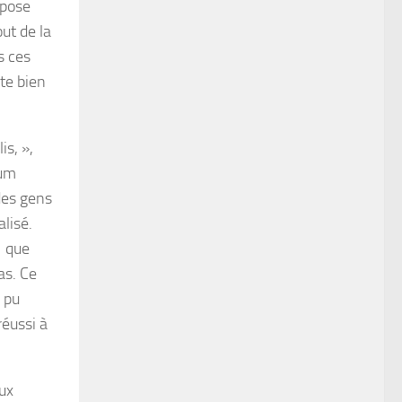
épose
out de la
s ces
ste bien
is, »,
bum
des gens
alisé.
s que
as. Ce
a pu
éussi à
aux