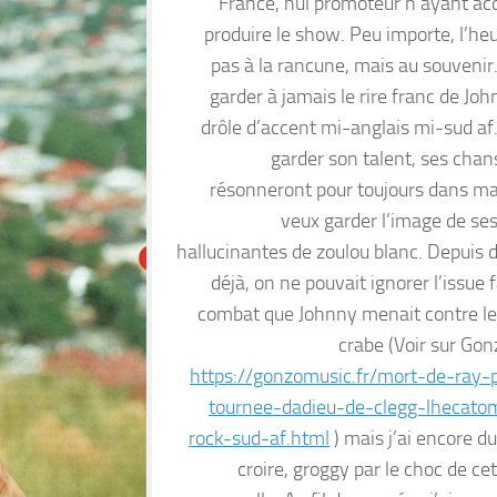
France, nul promoteur n’ayant ac
produire le show. Peu importe, l’heu
pas à la rancune, mais au souvenir.
garder à jamais le rire franc de Jo
drôle d’accent mi-anglais mi-sud af.
garder son talent, ses chan
résonneront pour toujours dans ma 
veux garder l’image de se
hallucinantes de zoulou blanc. Depuis 
déjà, on ne pouvait ignorer l’issue 
combat que Johnny menait contre le
crabe (Voir sur Go
https://gonzomusic.fr/mort-de-ray-p
tournee-dadieu-de-clegg-lhecato
rock-sud-af.html
) mais j’ai encore d
croire, groggy par le choc de cet