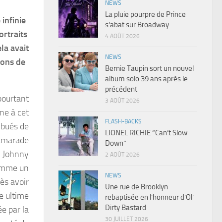
NEWS
La pluie pourpre de Prince
 infinie
s’abat sur Broadway
ortraits
4 AOÛT 2026
la avait
NEWS
sons de
Bernie Taupin sort un nouvel
album solo 39 ans après le
précédent
 pourtant
3 AOÛT 2026
ne à cet
FLASH-BACKS
mbués de
LIONEL RICHIE “Can’t Slow
camarade
Down”
. Johnny
2 AOÛT 2026
comme un
NEWS
ès avoir
Une rue de Brooklyn
ne ultime
rebaptisée en l’honneur d’Ol’
Dirty Bastard
e par la
30 JUILLET 2026