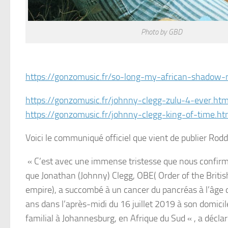
Photo by GBD
https://gonzomusic.fr/so-long-my-african-shadow
https://gonzomusic.fr/johnny-clegg-zulu-4-ever.htm
https://gonzomusic.fr/johnny-clegg-king-of-time.ht
Voici le communiqué officiel que vient de publier Rod
« C’est avec une immense tristesse que nous confir
que Jonathan (Johnny) Clegg, OBE( Order of the Britis
empire), a succombé à un cancer du pancréas à l’âge 
ans dans l’après-midi du 16 juillet 2019 à son domicil
familial à Johannesburg, en Afrique du Sud « , a décla