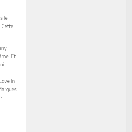
s le
« Cette
hnny
 âme. Et
oi
Love In
 Marques
e