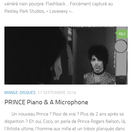
vénéré nain pourpre. Flashback… Forcément capturé au
Paisley Park Studios, « Lovesexy »...
0
MANGE-DISQUES
27 SEPTEMBRE 2018
PRINCE Piano & A Microphone
Un nouveau Prince ? Pour de vrai ? Plus de 2 ans après sa
disparition ? Eh oui, Coco, on parle de Prince Rogers Nelson, là,
l’Artiste ultime, l’homme aux mille et un trèsor planqués dans