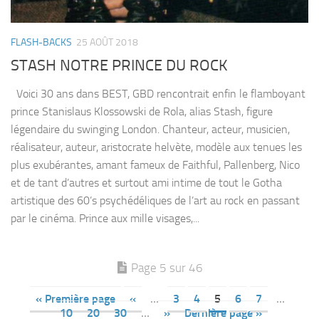
FLASH-BACKS
25 AOÛT 2018
STASH NOTRE PRINCE DU ROCK
Voici 30 ans dans BEST, GBD rencontrait enfin le flamboyant
prince Stanislaus Klossowski de Rola, alias Stash, figure
légendaire du swinging London. Chanteur, acteur, musicien,
réalisateur, auteur, aristocrate helvète, modèle aux tenues les
plus exubérantes, amant fameux de Faithful, Pallenberg, Nico
et de tant d’autres et surtout ami intime de tout le Gotha
artistique des 60’s psychédéliques de l’art au rock en passant
par le cinéma. Prince aux mille visages,...
Page 5 sur 46
« Première page
«
…
3
4
5
6
7
…
10
20
30
…
»
Dernière page »