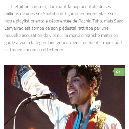
Il était au sommet, dominant la pop orientale de ses
millions de vues sur Youtube et figurait en bonne place sur
notre playlist orientale désorientée de Rachid Taha, mais Saad
Lamjarred est tombé de son piédestal rattrapé par une
nouvelle accusation de viol qui l’a mené dimanche matin en
garde à vue à la légendaire gendarmerie de Saint-Tropez où il
se trouve encore à cette heure.
0