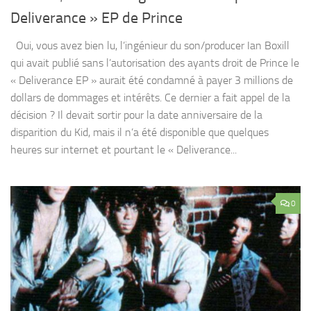
Deliverance » EP de Prince
Oui, vous avez bien lu, l’ingénieur du son/producer Ian Boxill
qui avait publié sans l’autorisation des ayants droit de Prince le
« Deliverance EP » aurait été condamné à payer 3 millions de
dollars de dommages et intérêts. Ce dernier a fait appel de la
décision ? Il devait sortir pour la date anniversaire de la
disparition du Kid, mais il n’a été disponible que quelques
heures sur internet et pourtant le « Deliverance...
0