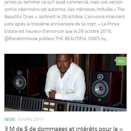
jamais pu terminer ce qu’il avait commencé, mais une version
sortira néanmoins cet automne. Ses mémoires, intitulés « The
Beautiful Ones », sortiront le 29 octobre. L’annonce intervient
juste après le troisième anniversaire de sa mort. « Le Prince
Estate est heureux d’annoncer que le 29 octobre 2019,
@RandomHouse publiera THE BEAUTIFUL ONES by...
0
NEWS
10 AVRIL 2019
3 M de $ de dommages et intérêts pour le «