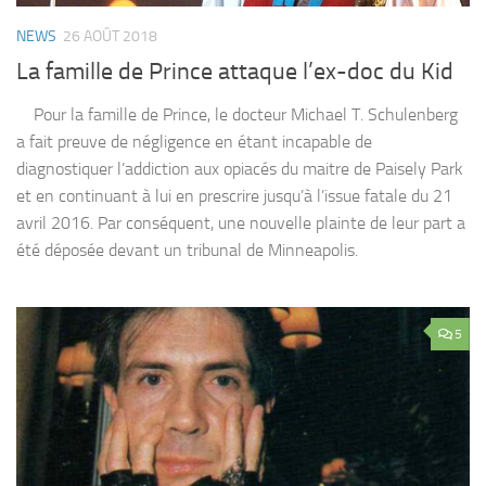
NEWS
26 AOÛT 2018
La famille de Prince attaque l’ex-doc du Kid
Pour la famille de Prince, le docteur Michael T. Schulenberg
a fait preuve de négligence en étant incapable de
diagnostiquer l’addiction aux opiacés du maitre de Paisely Park
et en continuant à lui en prescrire jusqu’à l’issue fatale du 21
avril 2016. Par conséquent, une nouvelle plainte de leur part a
été déposée devant un tribunal de Minneapolis.
5