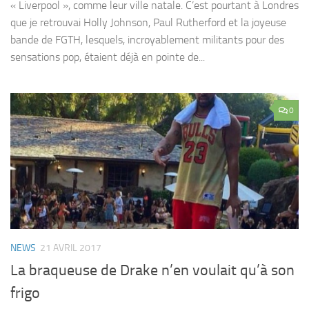
« Liverpool », comme leur ville natale. C’est pourtant à Londres
que je retrouvai Holly Johnson, Paul Rutherford et la joyeuse
bande de FGTH, lesquels, incroyablement militants pour des
sensations pop, étaient déjà en pointe de...
0
NEWS
21 AVRIL 2017
La braqueuse de Drake n’en voulait qu’à son
frigo