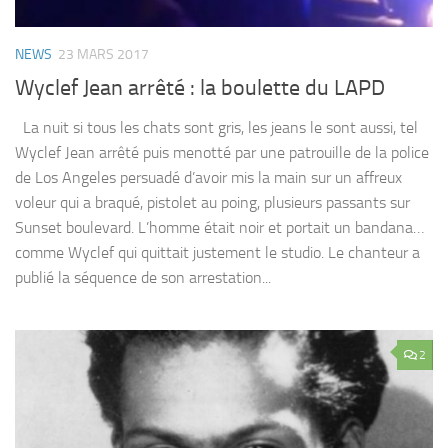
NEWS
23 MARS 2017
Wyclef Jean arrêté : la boulette du LAPD
La nuit si tous les chats sont gris, les jeans le sont aussi, tel
Wyclef Jean arrêté puis menotté par une patrouille de la police
de Los Angeles persuadé d’avoir mis la main sur un affreux
voleur qui a braqué, pistolet au poing, plusieurs passants sur
Sunset boulevard. L’homme était noir et portait un bandana…
comme Wyclef qui quittait justement le studio. Le chanteur a
publié la séquence de son arrestation...
2