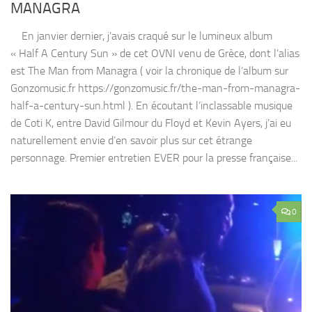
MANAGRA
En janvier dernier, j’avais craqué sur le lumineux album
« Half A Century Sun » de cet OVNI venu de Grèce, dont l’alias
est The Man from Managra ( voir la chronique de l’album sur
Gonzomusic.fr https://gonzomusic.fr/the-man-from-managra-
half-a-century-sun.html ). En écoutant l’inclassable musique
de Coti K, entre David Gilmour du Floyd et Kevin Ayers, j’ai eu
naturellement envie d’en savoir plus sur cet étrange
personnage. Premier entretien EVER pour la presse française...
0