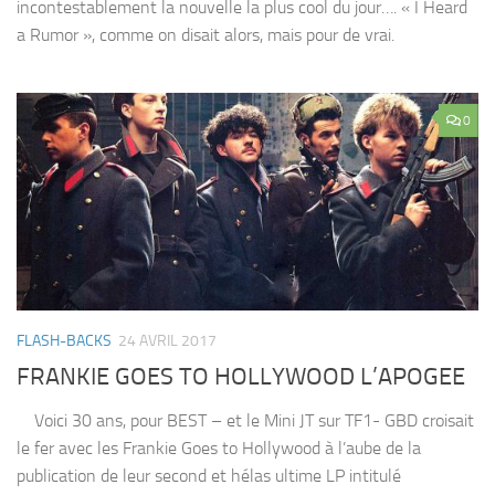
incontestablement la nouvelle la plus cool du jour…. « I Heard
a Rumor », comme on disait alors, mais pour de vrai.
0
FLASH-BACKS
24 AVRIL 2017
FRANKIE GOES TO HOLLYWOOD L’APOGEE
Voici 30 ans, pour BEST – et le Mini JT sur TF1- GBD croisait
le fer avec les Frankie Goes to Hollywood à l’aube de la
publication de leur second et hélas ultime LP intitulé