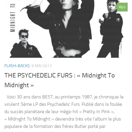
0
FLASH-BACKS
6 MAI 2017
THE PSYCHEDELIC FURS : « Midnight To
Midnight »
Voici 30 ans dans BEST, au printemps 1987, je chroniquai le
virulent 5éme LP des Psychedelic Furs. Publié dans la foulée
du succès planétaire de leur méga-hit « Pretty In Pink »,
« Mldnight To Mldnight » deviendra très vite l’album le plus
populaire de la formation des frères Butler porté par