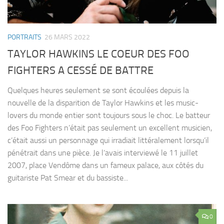
PORTRAITS
26 MARS 2022
TAYLOR HAWKINS LE COEUR DES FOO
FIGHTERS A CESSÉ DE BATTRE
Quelques heures seulement se sont écoulées depuis la
nouvelle de la disparition de Taylor Hawkins et les music-
lovers du monde entier sont toujours sous le choc. Le batteur
des Foo Fighters n’était pas seulement un excellent musicien,
c’était aussi un personnage qui irradiait littéralement lorsqu’il
pénétrait dans une pièce. Je l’avais interviewé le 11 juillet
2007, place Vendôme dans un fameux palace, aux côtés du
guitariste Pat Smear et du bassiste...
0