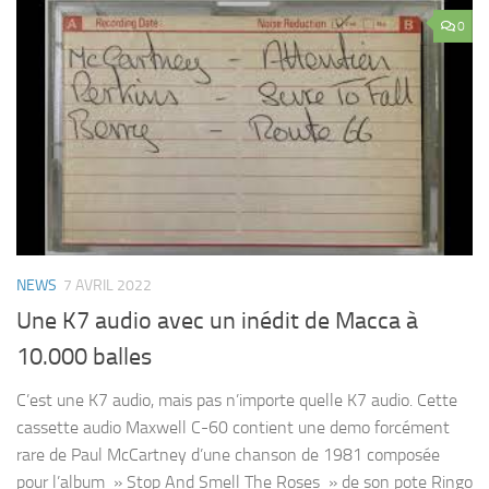
0
NEWS
7 AVRIL 2022
Une K7 audio avec un inédit de Macca à
10.000 balles
C’est une K7 audio, mais pas n’importe quelle K7 audio. Cette
cassette audio Maxwell C-60 contient une demo forcément
rare de Paul McCartney d’une chanson de 1981 composée
pour l’album » Stop And Smell The Roses » de son pote Ringo