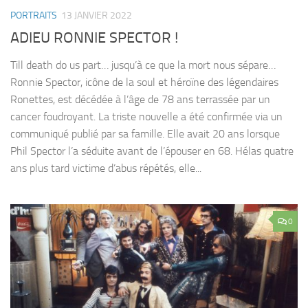
PORTRAITS
13 JANVIER 2022
ADIEU RONNIE SPECTOR !
Till death do us part… jusqu’à ce que la mort nous sépare…
Ronnie Spector, icône de la soul et héroïne des légendaires
Ronettes, est décédée à l’âge de 78 ans terrassée par un
cancer foudroyant. La triste nouvelle a été confirmée via un
communiqué publié par sa famille. Elle avait 20 ans lorsque
Phil Spector l’a séduite avant de l’épouser en 68. Hélas quatre
ans plus tard victime d’abus répétés, elle...
0