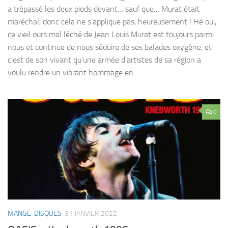
a trépassé les deux pieds devant… sauf que… Murat était
maréchal, donc cela ne s’applique pas, heureusement ! Hé oui,
ce vieil ours mal léché de Jean Louis Murat est toujours parmi
nous et continue de nous séduire de ses balades oxygène, et
c’est de son vivant qu’une armée d’artistes de sa région a
voulu rendre un vibrant hommage en...
0
MANGE-DISQUES
31 JANVIER 2022