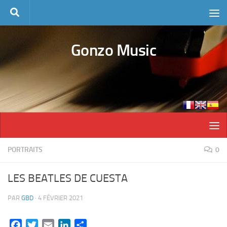
Skip to content
Gonzo Music
PORTRAITS
0
LES BEATLES DE CUESTA
PAR
GBD
·
4 FÉVRIER 2021
Facebook
Twitter
Email
LinkedIn
Partager