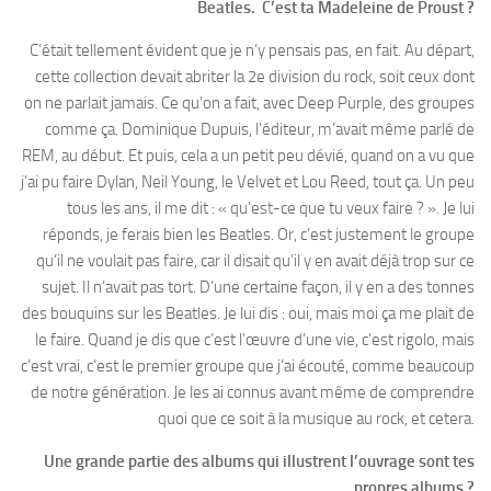
Beatles. C’est ta Madeleine de Proust ?
C’était tellement évident que je n’y pensais pas, en fait. Au départ,
cette collection devait abriter la 2e division du rock, soit ceux dont
on ne parlait jamais. Ce qu’on a fait, avec Deep Purple, des groupes
comme ça. Dominique Dupuis, l’éditeur, m’avait même parlé de
REM, au début. Et puis, cela a un petit peu dévié, quand on a vu que
j’ai pu faire Dylan, Neil Young, le Velvet et Lou Reed, tout ça. Un peu
tous les ans, il me dit : « qu’est-ce que tu veux faire ? ». Je lui
réponds, je ferais bien les Beatles. Or, c’est justement le groupe
qu’il ne voulait pas faire, car il disait qu’il y en avait déjà trop sur ce
sujet. Il n’avait pas tort. D’une certaine façon, il y en a des tonnes
des bouquins sur les Beatles. Je lui dis : oui, mais moi ça me plait de
le faire. Quand je dis que c’est l’œuvre d’une vie, c’est rigolo, mais
c’est vrai, c’est le premier groupe que j’ai écouté, comme beaucoup
de notre génération. Je les ai connus avant même de comprendre
quoi que ce soit à la musique au rock, et cetera.
Une grande partie des albums qui illustrent l’ouvrage sont tes
propres albums ?