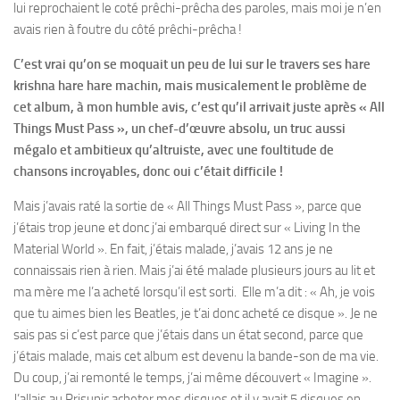
lui reprochaient le coté prêchi-prêcha des paroles, mais moi je n’en
avais rien à foutre du côté prêchi-prêcha !
C’est vrai qu’on se moquait un peu de lui sur le travers ses hare
krishna hare hare machin, mais musicalement le problème de
cet album, à mon humble avis, c’est qu’il arrivait juste après « All
Things Must Pass », un chef-d’œuvre absolu, un truc aussi
mégalo et ambitieux qu’altruiste, avec une foultitude de
chansons incroyables, donc oui c’était difficile !
Mais j’avais raté la sortie de « All Things Must Pass », parce que
j’étais trop jeune et donc j’ai embarqué direct sur « Living In the
Material World ». En fait, j’étais malade, j’avais 12 ans je ne
connaissais rien à rien. Mais j’ai été malade plusieurs jours au lit et
ma mère me l’a acheté lorsqu’il est sorti. Elle m’a dit : « Ah, je vois
que tu aimes bien les Beatles, je t’ai donc acheté ce disque ». Je ne
sais pas si c’est parce que j’étais dans un état second, parce que
j’étais malade, mais cet album est devenu la bande-son de ma vie.
Du coup, j’ai remonté le temps, j’ai même découvert « Imagine ».
J’allais au Prisunic acheter mes disques et il y avait 5 disques en