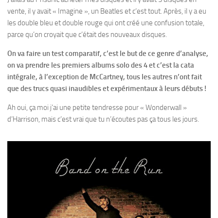
vente, il y avait « Imagine », un Beatles et c‘est tout. Après, il y a eu
les double bleu et double rouge qui ont créé une confusion totale,
parce qu’on croyait que c’était des nouveaux disques.
On va faire un test comparatif, c’est le but de ce genre d’analyse,
on va prendre les premiers albums solo des 4 et c’est la cata
intégrale, à l’exception de McCartney, tous les autres n’ont fait
que des trucs quasi inaudibles et expérimentaux à leurs débuts !
Ah oui, ça moi j’ai une petite tendresse pour « Wonderwall »
d’Harrison, mais c’est vrai que tu n’écoutes pas ça tous les jours.