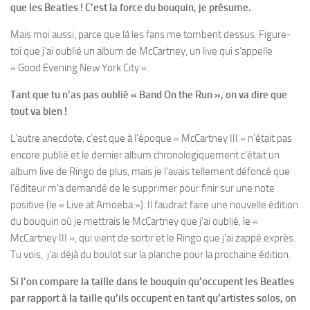
que les Beatles ! C’est la force du bouquin, je présume.
Mais moi aussi, parce que là les fans me tombent dessus. Figure-
toi que j’ai oublié un album de McCartney, un live qui s’appelle
« Good Evening New York City ».
Tant que tu n’as pas oublié « Band On the Run », on va dire que
tout va bien !
L’autre anecdote, c’est que à l’époque « McCartney III » n’était pas
encore publié et le dernier album chronologiquement c’était un
album live de Ringo de plus, mais je l’avais tellement défoncé que
l’éditeur m’a demandé de le supprimer pour finir sur une note
positive (le « Live at Amoeba »). Il faudrait faire une nouvelle édition
du bouquin où je mettrais le McCartney que j’ai oublié, le «
McCartney III », qui vient de sortir et le Ringo que j’ai zappé exprès.
Tu vois, j’ai déjà du boulot sur la planche pour la prochaine édition.
Si l’on compare la taille dans le bouquin qu’occupent les Beatles
par rapport à la taille qu’ils occupent en tant qu’artistes solos, on