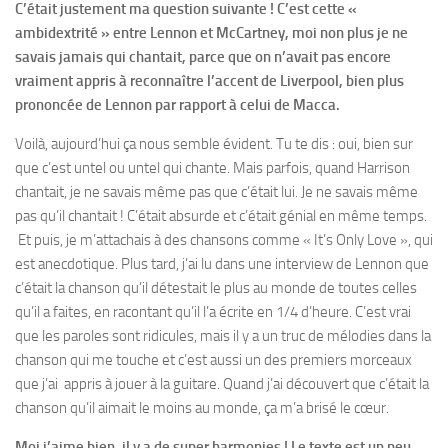
C’était justement ma question suivante ! C’est cette «
ambidextrité » entre Lennon et McCartney, moi non plus je ne
savais jamais qui chantait, parce que on n’avait pas encore
vraiment appris à reconnaître l’accent de Liverpool, bien plus
prononcée de Lennon par rapport à celui de Macca.
Voilà, aujourd’hui ça nous semble évident. Tu te dis : oui, bien sur
que c’est untel ou untel qui chante. Mais parfois, quand Harrison
chantait, je ne savais même pas que c’était lui. Je ne savais même
pas qu’il chantait ! C’était absurde et c’était génial en même temps.
Et puis, je m’attachais à des chansons comme « It’s Only Love », qui
est anecdotique. Plus tard, j’ai lu dans une interview de Lennon que
c’était la chanson qu’il détestait le plus au monde de toutes celles
qu’il a faites, en racontant qu’il l’a écrite en 1/4 d’heure. C’est vrai
que les paroles sont ridicules, mais il y a un truc de mélodies dans la
chanson qui me touche et c’est aussi un des premiers morceaux
que j’ai appris à jouer à la guitare. Quand j’ai découvert que c’était la
chanson qu’il aimait le moins au monde, ça m’a brisé le cœur.
Moi j’aime bien, il y a de super harmonies ! Le texte est un peu