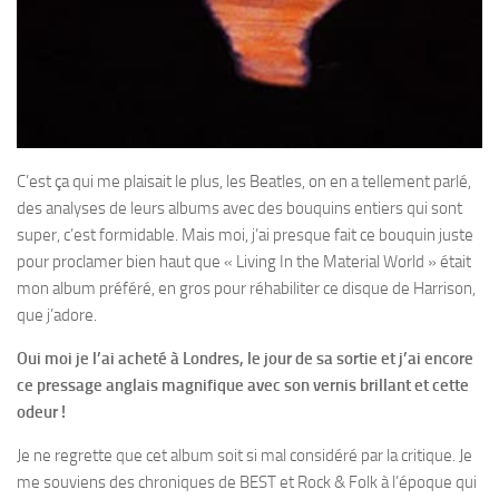
C’est ça qui me plaisait le plus, les Beatles, on en a tellement parlé,
des analyses de leurs albums avec des bouquins entiers qui sont
super, c’est formidable. Mais moi, j’ai presque fait ce bouquin juste
pour proclamer bien haut que « Living In the Material World » était
mon album préféré, en gros pour réhabiliter ce disque de Harrison,
que j’adore.
Oui moi je l’ai acheté à Londres, le jour de sa sortie et j’ai encore
ce pressage anglais magnifique avec son vernis brillant et cette
odeur !
Je ne regrette que cet album soit si mal considéré par la critique. Je
me souviens des chroniques de BEST et Rock & Folk à l’époque qui