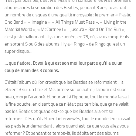
n’est pas possible, c’est vrai. Mais si on considère les vrais premiers
albums après la séparation des Beatles, pendant 3 ans, tu as tout
un nombre de disques d’une qualité incroyable : le premier « Plastic
Ono Band », « Imagine », « All Things Must Pass », « Living in the
Material World », « McCartney I »… jusqu’à « Band On The Run »,
c’est juste hallucinant. Il y a une année, en 73, où j’avais compté : ils
en sortent 5 ou 6 des albums. Il y a « Ringo » de Ringo qui est un
super disque…
… que j’adore. Et voilà qui est son meilleur parce qu’il a eu un
coup de main des 3 copains.
C’était l’album où l’on croyait que les Beatles se reformaient ; ils
étaient 3 sur un titre et McCartney sur un autre ; l’album est super
beau, moi je l’ai adoré. Et pourtant à l’époque, tout le monde faisait
la fine bouche, en disant que ce n’était pas terrible, que ça ne valait
pas les Beatles et quand est-ce que les Beatles allaient se
reformer. Dès qu’ils étaient interviewés, tout le monde leur cassait
les pieds leur demandant : alors quand est-ce que vous allez vous
reformer ? Et pendant ce temps-là, ils débitaient des albums