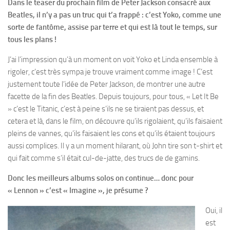
Dans le teaser du prochain film de Peter Jackson consacré aux
Beatles, il n’y a pas un truc qui t’a frappé : c’est Yoko, comme une
sorte de fantôme, assise par terre et qui est là tout le temps, sur
tous les plans !
J’ai l’impression qu’à un moment on voit Yoko et Linda ensemble à
rigoler, c’est très sympa je trouve vraiment comme image ! C’est
justement toute l’idée de Peter Jackson, de montrer une autre
facette de la fin des Beatles. Depuis toujours, pour tous, « Let It Be
» c’est le Titanic, c’est à peine s’ils ne se tiraient pas dessus, et
cetera et là, dans le film, on découvre qu’ils rigolaient, qu’ils faisaient
pleins de vannes, qu’ils faisaient les cons et qu’ils étaient toujours
aussi complices. Il y a un moment hilarant, où John tire son t-shirt et
qui fait comme s’il était cul-de-jatte, des trucs de de gamins.
Donc les meilleurs albums solos on continue… donc pour
« Lennon » c’est « Imagine », je présume ?
Oui, il
est