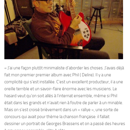
« J’ai une façon plutôt minimaliste d’aborder les choses. J’avais déjà
fait mon premier premier album avec Phil ( Delire). Il y a une
complicité qui s’est installée. C’est un excellent producteur, il a une
oreille terrible et un savoir-faire énorme avec les musiciens. Le
hasard veut qu’on soit allés à l’internat ensemble, même si Phil
était dans les grands et n’avait rien à foutre de parler à un minable.
Mais on s’est croisé brièvement dans un « rallye », une sorte de
concours qui avait pour thème la chanson française: il fallait
dessiner un portrait de Georges Brassens et on a passé des heures