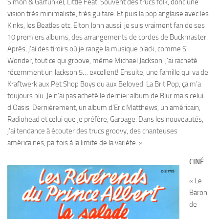
Simon & Garfunkel, Little Feat. Souvent des trucs folk, donc une
vision très minimaliste, très guitare. Et puis la pop anglaise avec les
Kinks, les Beatles etc. Elton John aussi: je suis vraiment fan de ses
10 premiers albums, des arrangements de cordes de Buckmaster.
Après, j’ai des tiroirs où je range la musique black, comme S.
Wonder, tout ce qui groove, même Michael Jackson: j’ai racheté
récemment un Jackson 5… excellent! Ensuite, une famille qui va de
Kraftwerk aux Pet Shop Boys ou aux Beloved. La Brit Pop, ça m’a
toujours plu. Je n’ai pas acheté le dernier album de Blur mais celui
d’Oasis. Dernièrement, un album d’Eric Matthews, un américain,
Radiohead et celui que je préfère, Garbage. Dans les nouveautés,
j’ai tendance à écouter des trucs groovy, des chanteuses
américaines, parfois à la limite de la variète. »
CINÉ
« Le
Baron
de