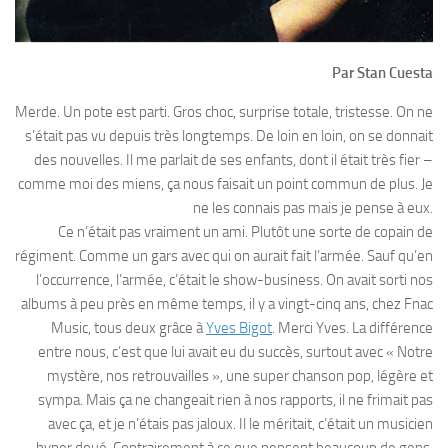
Par Stan Cuesta
Merde. Un pote est parti. Gros choc, surprise totale, tristesse. On ne
s’était pas vu depuis très longtemps. De loin en loin, on se donnait
des nouvelles. Il me parlait de ses enfants, dont il était très fier –
comme moi des miens, ça nous faisait un point commun de plus. Je
ne les connais pas mais je pense à eux.
Ce n’était pas vraiment un ami. Plutôt une sorte de copain de
régiment. Comme un gars avec qui on aurait fait l’armée. Sauf qu’en
l’occurrence, l’armée, c’était le show-business. On avait sorti nos
albums à peu près en même temps, il y a vingt-cinq ans, chez Fnac
Music, tous deux grâce à
Yves Bigot
. Merci Yves. La différence
entre nous, c’est que lui avait eu du succès, surtout avec « Notre
mystère, nos retrouvailles », une super chanson pop, légère et
sympa. Mais ça ne changeait rien à nos rapports, il ne frimait pas
avec ça, et je n’étais pas jaloux. Il le méritait, c’était un musicien
hyper doué. Contrairement à ce que pensent beaucoup de gens,