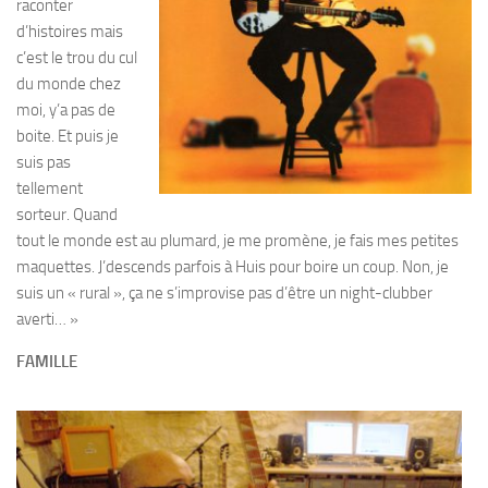
raconter
d’histoires mais
c’est le trou du cul
du monde chez
moi, y’a pas de
boite. Et puis je
suis pas
tellement
sorteur. Quand
tout le monde est au plumard, je me promène, je fais mes petites
maquettes. J’descends parfois à Huis pour boire un coup. Non, je
suis un « rural », ça ne s’improvise pas d’être un night-clubber
averti… »
FAMILLE