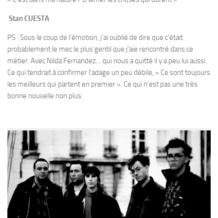
Stan CUESTA
PS : Sous le coup de l’émotion, j’ai oublié de dire que c’était
probablement le mec le plus gentil que j’aie rencontré dans ce
métier. Avec Nilda Fernandez… qui nous a quitté il y a peu lui aussi.
Ce qui tendrait à confirmer l’adage un peu débile, « Ce sont toujours
les meilleurs qui partent en premier ». Ce qui n’est pas une très
bonne nouvelle non plus.