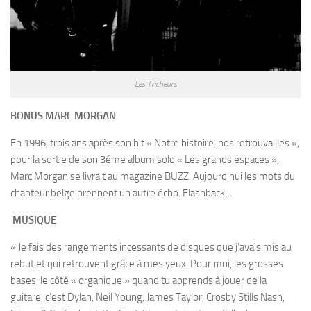
Les Tricheurs
BONUS MARC MORGAN
En 1996, trois ans après son hit « Notre histoire, nos retrouvailles »,
pour la sortie de son 3éme album solo « Les grands espaces »,
Marc Morgan se livrait au magazine BUZZ. Aujourd’hui les mots du
chanteur belge prennent un autre écho. Flashback…
MUSIQUE
« Je fais des rangements incessants de disques que j’avais mis au
rebut et qui retrouvent grâce à mes yeux. Pour moi, les grosses
bases, le côté « organique » quand tu apprends à jouer de la
guitare, c’est Dylan, Neil Young, James Taylor, Crosby Stills Nash,