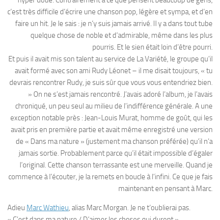
c’est très difficile d’écrire une chanson pop, légère et sympa, et d’en
faire un hit. Je le sais : je n’y suis jamais arrivé. Il y a dans tout tube
quelque chose de noble et d’admirable, même dans les plus
pourris. Et le sien était loin d’être pourri.
Et puis il avait mis son talent au service de La Variété, le groupe qu’il
avait formé avec son ami Rudy Léonet – il me disait toujours, « tu
devrais rencontrer Rudy, je suis sûr que vous vous entendriez bien.
» On ne s’est jamais rencontré. J’avais adoré l’album, je l’avais
chroniqué, un peu seul au milieu de l’indifférence générale. A une
exception notable près : Jean-Louis Murat, homme de goût, qui les
avait pris en première partie et avait même enregistré une version
de « Dans ma nature » (justement ma chanson préférée) qu’il n’a
jamais sortie. Probablement parce qu’il était impossible d’égaler
l’original. Cette chanson terrassante est une merveille. Quand je
commence à l’écouter, je la remets en boucle à l’infini. Ce que je fais
maintenant en pensant à Marc.
Adieu
Marc Wathieu
, alias Marc Morgan. Je ne t’oublierai pas.
« C’est dans ma nature / D’aimer les choses qui durent »