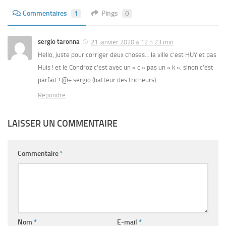
Commentaires
1
Pings
0
sergio taronna
21 janvier 2020 à 12 h 23 min
Hello, juste pour corriger deux choses… la ville c’est HUY et pas
Huis ! et le Condroz c’est avec un « c » pas un « k ». sinon c’est
parfait ! @+ sergio (batteur des tricheurs)
Répondre
LAISSER UN COMMENTAIRE
Commentaire
*
Nom
*
E-mail
*