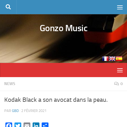
Skip to content
Gonzo Music
NEWS
0
Kodak Black a son avocat dans la peau.
PAR
GBD
·
2 FÉVRIER 2021
Facebook
Twitter
Email
LinkedIn
Partager