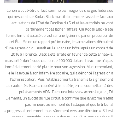
Cohen a peut-être effacé comme par magie les charges fédérales
qui pesaient sur Kodak Black mais il doit encore l’assister face aux
accusations de l’État de Caroline du Sud et les autorités ne vont
certainement pas lâcher l’affaire. Car Kodak Black a été
formellement accusé de viol sur une lycéenne par un procureur de
cet État. Selon un rapport préliminaire, les accusations découlent
d’une agression qui aurait eu lieu dans un hôtel après un concert de
2016 à Florence. Black a été arrêté en février de cette année-là,
mais a été libéré sous caution de 100 000 dollars. La victime n’a pas
immédiatement porté plainte pour son agression. Mais cependant,
elle l’a avoué à son infirmière scolaire, qui a dénoncé l’agression à
l’administration. Puis l’établissement a transmis le signalement
aux autorités. Black a coopéré à l’enquête, en se soumettant à des
prélèvements ADN. Dans une interview accordée jeudi, Ed
Clements, un avocat du 12e circuit, a confirmé que la victime n’était
pas mineure au moment de l’attaque et que le tribunal
« progressait lentement mais sûrement vers une décision ». S’il est
reconnu coupable, le rappeur risque jusqu’à 30 ans de prison. Il