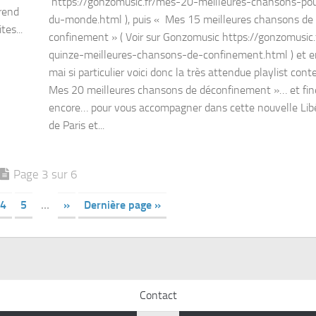
https://gonzomusic.fr/mes-20-meilleures-chansons-pou
prend
du-monde.html ), puis « Mes 15 meilleures chansons de
es...
confinement » ( Voir sur Gonzomusic https://gonzomusic
quinze-meilleures-chansons-de-confinement.html ) et e
mai si particulier voici donc la très attendue playlist con
Mes 20 meilleures chansons de déconfinement »… et fin
encore… pour vous accompagner dans cette nouvelle Lib
de Paris et...
Page 3 sur 6
4
5
…
»
Dernière page »
Contact