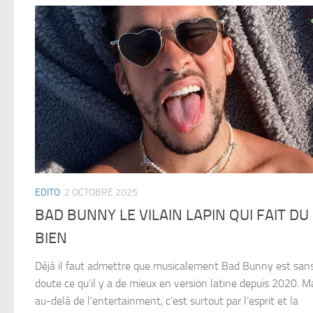
EDITO
2 OCTOBRE 2025
BAD BUNNY LE VILAIN LAPIN QUI FAIT DU
BIEN
Déjà il faut admettre que musicalement Bad Bunny est san
doute ce qu’il y a de mieux en version latine depuis 2020. M
au-delà de l’entertainment, c’est surtout par l’esprit et la