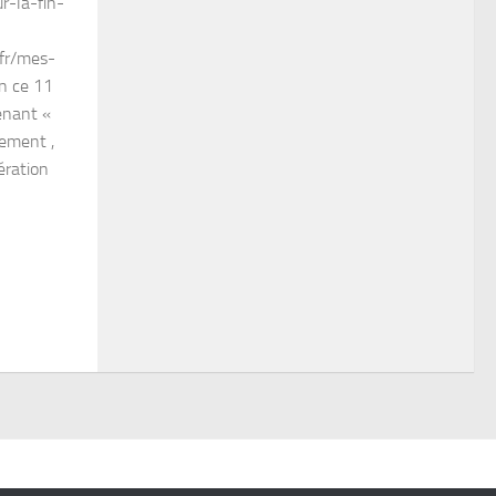
r-la-fin-
.fr/mes-
n ce 11
tenant «
ement ,
ération