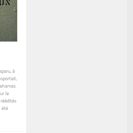
sparu, à
sportait,
 Bahamas.
ur le
 réédités
 été