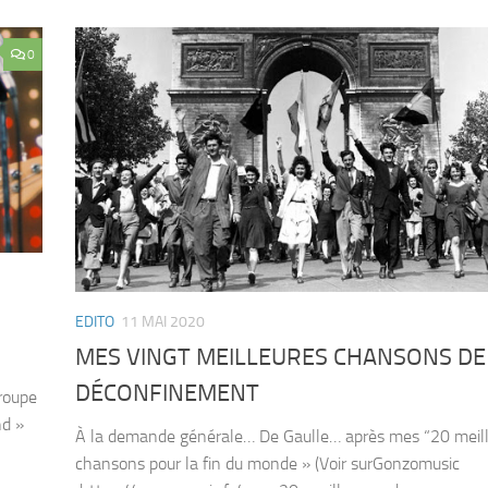
0
EDITO
11 MAI 2020
MES VINGT MEILLEURES CHANSONS DE
DÉCONFINEMENT
groupe
nd »
À la demande générale… De Gaulle… après mes “20 meil
chansons pour la fin du monde » (Voir surGonzomusic