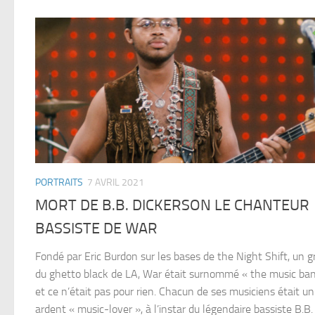
PORTRAITS
7 AVRIL 2021
MORT DE B.B. DICKERSON LE CHANTEUR
BASSISTE DE WAR
Fondé par Eric Burdon sur les bases de the Night Shift, un 
du ghetto black de LA, War était surnommé « the music ba
et ce n’était pas pour rien. Chacun de ses musiciens était un
ardent « music-lover », à l’instar du légendaire bassiste B.B.