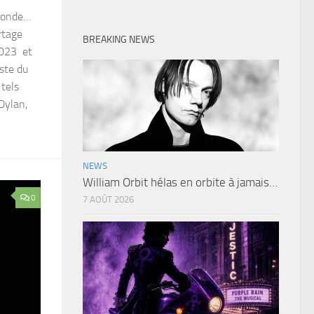
 monde…
rtage
BREAKING NEWS
2023 et
ste du
 tels
Dylan,
NEWS
William Orbit hélas en orbite à jamais…
0
7 AOÛT 2026