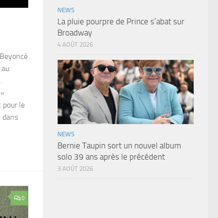
NEWS
La pluie pourpre de Prince s’abat sur
Broadway
4 AOÛT 2026
, Beyoncé
 au
…
 «
 pour le
e dans
NEWS
Bernie Taupin sort un nouvel album
solo 39 ans après le précédent
3 AOÛT 2026
0