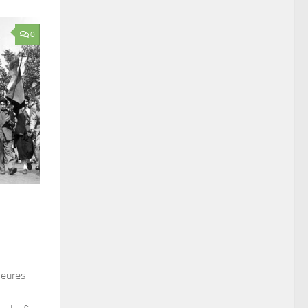
0
leures