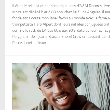
Il était le brillant et charismatique boss d’A&M Records, Jerr
Moss, est décédé hier à 88 ans, chez lui à Los Angeles. Il av
fondé sans doute mon label favori au monde avec le fameu
trompettiste Herb Alpert dont leurs initiales conjuguées ont
dominé le rock de LA des 60’s aux 90’s, date de leur rachat 
Polygram. De Tijuana Brass à Sheryl Crow en passant par t
Police, Janet Jackson...