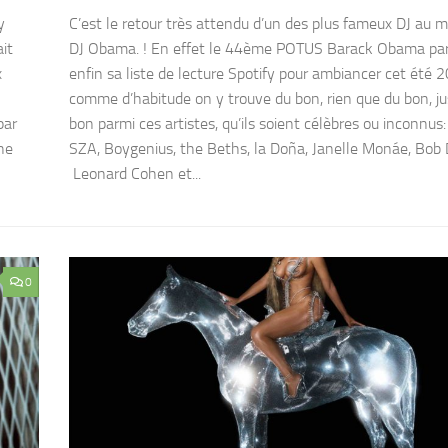
y
C’est le retour très attendu d’un des plus fameux DJ au
ait
DJ Obama. ! En effet le 44ème POTUS Barack Obama pa
x
enfin sa liste de lecture Spotify pour ambiancer cet été 
comme d’habitude on y trouve du bon, rien que du bon, ju
par
bon parmi ces artistes, qu’ils soient célèbres ou inconnus:
he
SZA, Boygenius, the Beths, la Doña, Janelle Monáe, Bob 
Leonard Cohen et...
0