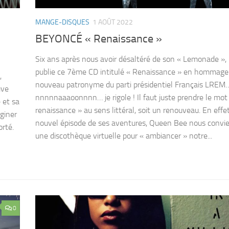
MANGE-DISQUES
1 AOÛT 2022
BEYONCÉ « Renaissance »
Six ans après nous avoir désaltéré de son « Lemonade »
publie ce 7ème CD intitulé « Renaissance » en hommage
,
nouveau patronyme du parti présidentiel Français LREM
uve
nnnnnaaaoonnnn… je rigole ! Il faut juste prendre le mot
 et sa
renaissance » au sens littéral, soit un renouveau. En effet
giner
nouvel épisode de ses aventures, Queen Bee nous convi
orté.
une discothèque virtuelle pour « ambiancer » notre...
0