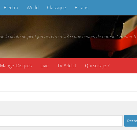
Electro
World
Classique
Ecrans
 que la vérité ne peut jamais être révélée aux heures de bureau." Hunter
Mange-Disques
Live
TV Addict
Qui suis-je ?