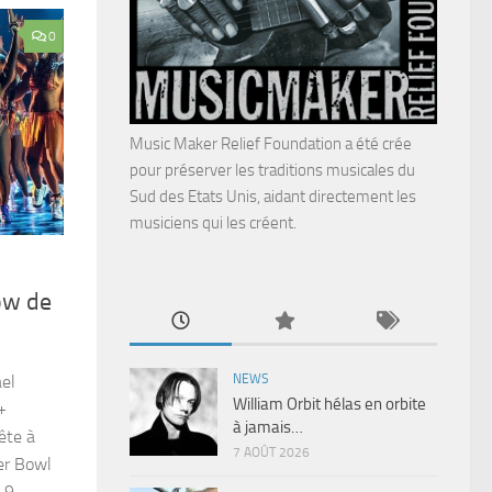
0
Music Maker Relief Foundation a été crée
pour préserver les traditions musicales du
Sud des Etats Unis, aidant directement les
musiciens qui les créent.
ow de
NEWS
ael
William Orbit hélas en orbite
+
à jamais…
ête à
7 AOÛT 2026
er Bowl
 9