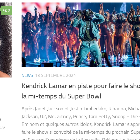
0
NEWS
13 SEPTEMBRE 2024
Kendrick Lamar en piste pour faire le sh
la mi-temps du Super Bowl
Après Janet Jackson et Justin Timberlake, Rihanna, Mich
Jackson, U2, McCartney, Prince, Tom Petty, Snoop + Dre 
s
Eminem et quelques autres idoles, Kendrick Lamar s’appr
ais
faire le show si convoité de la mi-temps du prochain Sup
au Caesars Superdome de la Nouvelle-Orléans. Le live du