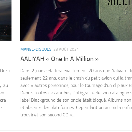
MANGE-DISQUES
23 AOÛT 2021
AALIYAH « One In A Million »
 Dre +
Dans 2 jours cela fera exactement 20 ans que Aaliyah di
seulement 22 ans, dans le crash du petit avion qui la tran
, au
avec 8 autres personnes, pour le tournage d’un clip aux
ment
Depuis toutes ces années, l’intégralité de son catalogue s
acre
label Blackground de son oncle était bloqué. Albums non
e
et absents des plateformes. Cependant un accord a enfin
trouvé et son second CD «...