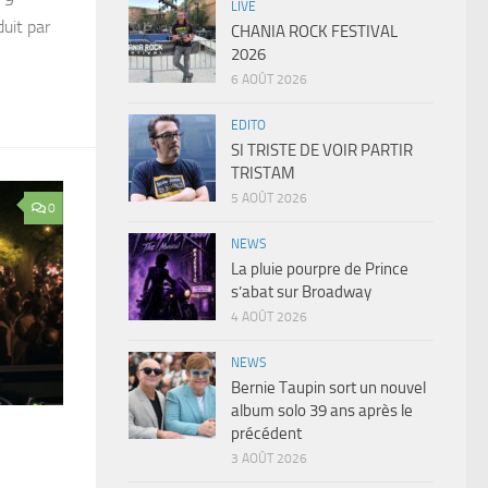
LIVE
duit par
CHANIA ROCK FESTIVAL
2026
6 AOÛT 2026
EDITO
SI TRISTE DE VOIR PARTIR
TRISTAM
5 AOÛT 2026
0
NEWS
La pluie pourpre de Prince
s’abat sur Broadway
4 AOÛT 2026
NEWS
Bernie Taupin sort un nouvel
album solo 39 ans après le
précédent
3 AOÛT 2026