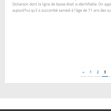
Dickerson dont la ligne de basse était si identifiable. On ap
aujourd’hui qu’il a succombé samedi à l’âge de 71 ans des suit
«
1
2
3