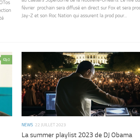
FOTos
février prochain sera diffusé en direct sur Fox et sera pro
ection
Jay-Z et son Roc Nation qui assurent la prod pour...
té
0
NEWS
22 JUILLET 2023
La summer playlist 2023 de DJ Obama