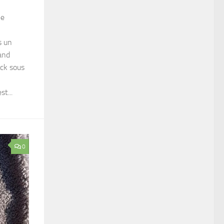
ée
s un
and
ock sous
t...
0