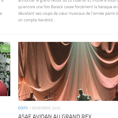
 à
annoncer le grand retour du DJ Obama. Et inutile e vous d
qu’encore une fois Barack casse forcément la baraque en
le
dévoilant ses coups de cœur musicaux de l’année parmi l
on compte Kendrick...
0
EDITO
7 NOVEMBRE 2025
ASAF AVIDAN AU GRAND REX