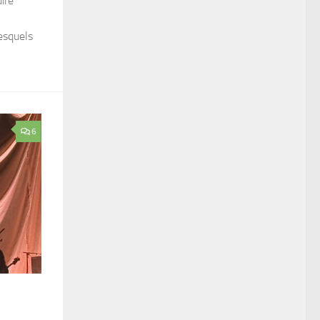
ire
esquels
6