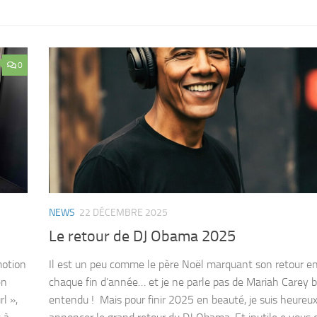
0
NEWS
22 DÉCEMBRE 2025
Le retour de DJ Obama 2025
émotion
Il est un peu comme le père Noël marquant son retour en
en
chaque fin d’année… et je ne parle pas de Mariah Carey b
l »,
entendu ! Mais pour finir 2025 en beauté, je suis heureu