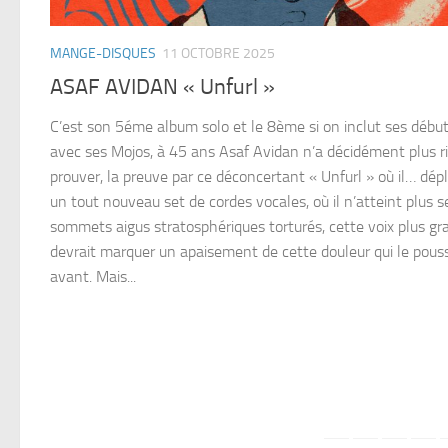
MANGE-DISQUES
11 OCTOBRE 2025
ASAF AVIDAN « Unfurl »
C’est son 5éme album solo et le 8ème si on inclut ses débu
avec ses Mojos, à 45 ans Asaf Avidan n’a décidément plus r
prouver, la preuve par ce déconcertant « Unfurl » où il… dép
un tout nouveau set de cordes vocales, où il n’atteint plus s
sommets aigus stratosphériques torturés, cette voix plus gr
devrait marquer un apaisement de cette douleur qui le pous
avant. Mais...