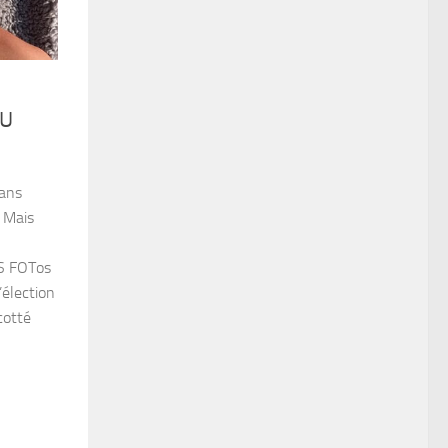
DU
sans
. Mais
àS FOTos
’élection
cotté