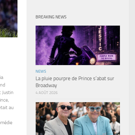
BREAKING NEWS
NEWS
ia
La pluie pourpre de Prince s’abat sur
and
Broadway
 Justin
4 AOÛT 2026
ince,
tait au
omédie