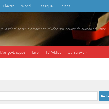
Electro
World
Classique
Ecrans
 que la vérité ne peut jamais être révélée aux heures de bureau." Hunter
Mange-Disques
Live
TV Addict
Qui suis-je ?