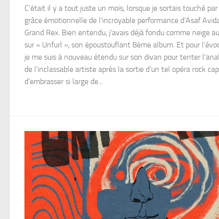
C’était il y a tout juste un mois, lorsque je sortais touché par
grâce émotionnelle de l’incroyable performance d’Asaf Avid
Grand Rex. Bien entendu, j’avais déjà fondu comme neige au 
sur « Unfurl », son époustouflant 8ème album. Et pour l’évo
je me suis à nouveau étendu sur son divan pour tenter l’ana
de l’inclassable artiste après la sortie d’un tel opéra rock ca
d’embrasser si large de...