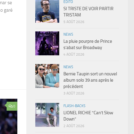
EDITO
amar se
SI TRISTE DE VOIR PARTIR
no garé
TRISTAM
5 AOÛT 2026
NEWS
La pluie pourpre de Prince
s’abat sur Broadway
4 AOÛT 2026
NEWS
Bernie Taupin sort un nouvel
album solo 39 ans après le
précédent
3 AOÛT 2026
FLASH-BACKS
0
LIONEL RICHIE “Can’t Slow
Down”
2 AOÛT 2026