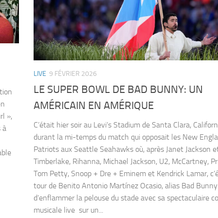
LIVE
9 FÉVRIER 2026
LE SUPER BOWL DE BAD BUNNY: UN
otion
en
AMÉRICAIN EN AMÉRIQUE
l »,
C’était hier soir au Levi’s Stadium de Santa Clara, Californ
 à
durant la mi-temps du match qui opposait les New Engl
Patriots aux Seattle Seahawks où, après Janet Jackson et
able
Timberlake, Rihanna, Michael Jackson, U2, McCartney, Pr
Tom Petty, Snoop + Dre + Eminem et Kendrick Lamar, c’é
tour de Benito Antonio Martínez Ocasio, alias Bad Bunny
d’enflammer la pelouse du stade avec sa spectaculaire c
musicale live sur un...