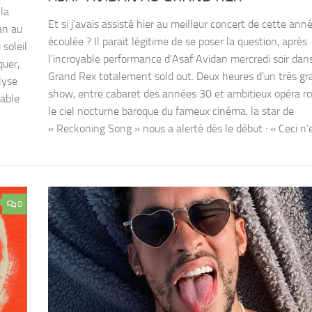
 la
Et si j’avais assisté hier au meilleur concert de cette ann
an au
écoulée ? Il parait légitime de se poser la question, après
soleil
l’incroyable performance d’Asaf Avidan mercredi soir dan
quer,
Grand Rex totalement sold out. Deux heures d’un très gr
lyse
show, entre cabaret des années 30 et ambitieux opéra r
pable
le ciel nocturne baroque du fameux cinéma, la star de
« Reckoning Song » nous a alerté dès le début : « Ceci n’es
0