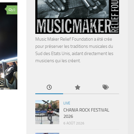
0
Music Maker Relief Foundation a été crée
pour préserver les traditions musicales du
Sud des Etats Unis, aidant directement les
musiciens qui les créent.
LIVE
CHANIA ROCK FESTIVAL
2026
6 AOÛT 2026