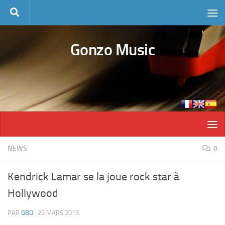
Skip to content
Gonzo Music
NEWS
0
Kendrick Lamar se la joue rock star à
Hollywood
PAR
GBD
·
25 MARS 2015