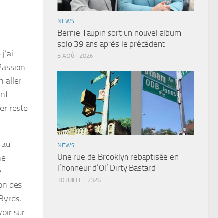
NEWS
Bernie Taupin sort un nouvel album
solo 39 ans après le précédent
j’ai
3 AOÛT 2026
 Passion
n aller
ont
er reste
 au
NEWS
Une rue de Brooklyn rebaptisée en
ne
l’honneur d’Ol’ Dirty Bastard
e
30 JUILLET 2026
son des
Byrds,
oir sur