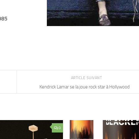
985
ARTICLE SUIVANT
Kendrick Lamar se la joue rock star à Hollywood
0