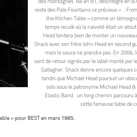
des montagnes. Né en 81, désintégré en 87,
reste des Pale Fountains ce précieux « …Fro
the Kitchen Table » comme un témoign
temps reculé où la naïveté était un atout
Head tentera bien de monter un nouveau
Shack avec son frère John Head en second gui
mais la sauce ne prendra pas. En 2006, 
sont de retour signés par le label monté par l
Gallagher. Shack donne encore quelques c
tandis que Michael Head poursuit un obscu
solo sous le patronyme Michael Head &
Elastic Band…un long chemin parcouru à
cette fameuse table de c
Table » pour BEST en mars 1985.