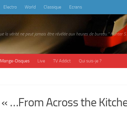
Electro
World
Classique
Ecrans
 que la vérité ne peut jamais être révélée aux heures de bureau." Hunter
Mange-Disques
Live
TV Addict
Qui suis-je ?
« …From Across the Kitch