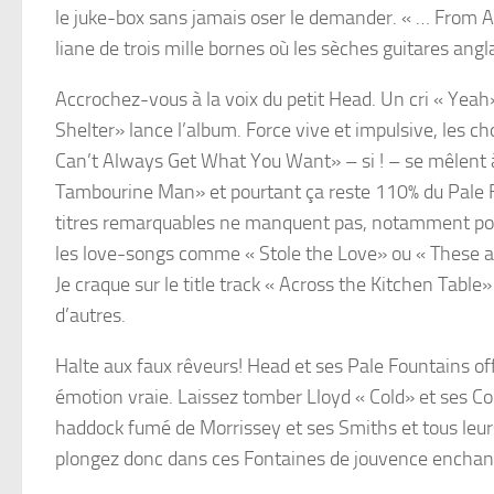
le juke-box sans jamais oser le demander. « … From Ac
liane de trois mille bornes où les sèches guitares an
Accrochez-vous à la voix du petit Head. Un cri « Yeah»,
Shelter» lance l’album. Force vive et impulsive, les c
Can’t Always Get What You Want» – si ! – se mêlent 
Tambourine Man» et pourtant ça reste 110% du Pale 
titres remarquables ne manquent pas, notamment pour
les love-songs comme « Stole the Love» ou « These a
Je craque sur le title track « Across the Kitchen Table»
d’autres.
Halte aux faux rêveurs! Head et ses Pale Fountains of
émotion vraie. Laissez tomber Lloyd « Cold» et ses 
haddock fumé de Morrissey et ses Smiths et tous leur
plongez donc dans ces Fontaines de jouvence enchan