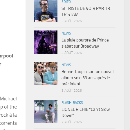
EDITO
SI TRISTE DE VOIR PARTIR
TRISTAM
5 AOÛT 2026
NEWS
La pluie pourpre de Prince
s’abat sur Broadway
4 AOÛT 2026
erpool-
r
NEWS
Bernie Taupin sort un nouvel
album solo 39 ans après le
précédent
3 AOÛT 2026
 Michael
FLASH-BACKS
p of the
LIONEL RICHIE “Can’t Slow
rock à la
Down”
torrents
2 AOÛT 2026