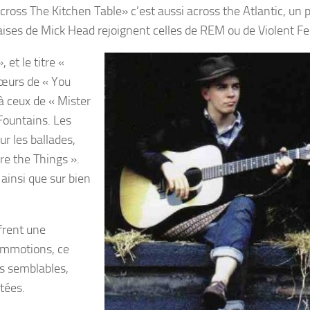
ross The Kitchen Table» c’est aussi across the Atlantic, un 
glaises de Mick Head rejoignent celles de REM ou de Violent 
 et le titre «
hœurs de « You
à ceux de « Mister
Fountains. Les
 les ballades,
re the Things ».
 ainsi que sur bien
frent une
Commotions, ce
s semblables,
tées.