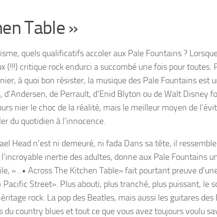
hen Table »
me, quels qualificatifs accoler aux Pale Fountains ? Lorsque 
ux (!!!) critique rock endurci a succombé une fois pour toutes.
 nier, à quoi bon résister, la musique des Pale Fountains est u
s, d’Andersen, de Perrault, d’Enid Blyton ou de Walt Disney f
s nier le choc de la réalité, mais le meilleur moyen de l’évit
ler du quotidien à l’innocence.
el Head n’est ni demeuré, ni fada Dans sa tête, il ressemble
 l’incroyable inertie des adultes, donne aux Pale Fountains u
ile, « ..• Across The Kitchen Table» fait pourtant preuve d’un
acific Street». Plus abouti, plus tranché, plus puissant, le 
ritage rock. La pop des Beatles, mais aussi les guitares des 
s du country blues et tout ce que vous avez toujours voulu sav