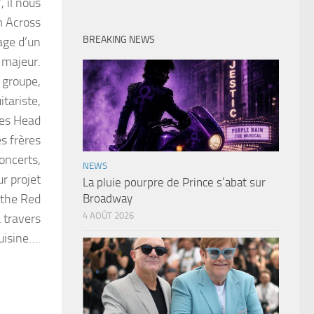
 il nous
m Across
BREAKING NEWS
age d’un
 majeur.
 groupe,
tariste,
les Head
es frères
oncerts,
NEWS
r projet
La pluie pourpre de Prince s’abat sur
 the Red
Broadway
4 AOÛT 2026
 travers
uisine….