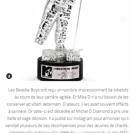
Les Beastie Boys ont reçu un nombre impressionnant de bibelots
au cours de leur carrière agitée. Et Mike D n’a nul besoin de les
conserver ad vitam aeternam. D’ailleurs, il les avait souvent offerts
à sa mère. Or celle-ci est décédée et Michel D Diamond a pris une
belle et sage décision. Il a publié sur Instagram pour annoncer qu’il
vendait plusieurs de ses récompenses pour des œuvres de charité,
notamment un disque d’or 1986 de « « License to Ill, un prix MTV