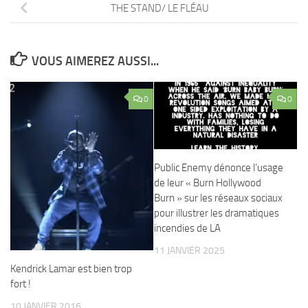
THE STAND/ LE FLÉAU
VOUS AIMEREZ AUSSI...
0
0
Public Enemy dénonce l’usage
de leur « Burn Hollywood
Burn » sur les réseaux sociaux
pour illustrer les dramatiques
incendies de LA
11 JANVIER 2025
Kendrick Lamar est bien trop
fort !
10 JANVIER 2016