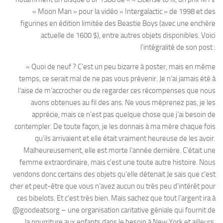
« Moon Man » pour la vidéo « Intergalactic » de 1998 et des
figurines en édition limitée des Beastie Boys (avec une enchère
actuelle de 1600 $), entre autres objets disponibles. Voici
l’intégralité de son post :
« Quoi de neuf ? C’est un peu bizarre à poster, mais en même
temps, ce serait mal de ne pas vous prévenir. Je n’ai jamais été à
l’aise de m’accrocher ou de regarder ces récompenses que nous
avons obtenues au fil des ans. Ne vous méprenez pas, je les
apprécie, mais ce n’est pas quelque chose que j’ai besoin de
contempler. De toute façon, je les donnais à ma mère chaque fois
qu’ils arrivaient et elle était vraiment heureuse de les avoir.
Malheureusement, elle est morte l’année dernière. C’était une
femme extraordinaire, mais c’est une toute autre histoire. Nous
vendons donc certains des objets qu’elle détenait Je sais que c’est
cher et peut-être que vous n’avez aucun ou très peu d’intérêt pour
ces bibelots. Et c’est très bien. Mais sachez que tout l’argent ira à
@goodeatsorg – une organisation caritative géniale qui fournit de
la nourriture aux enfants dans le besoin à New York et ailleurs.