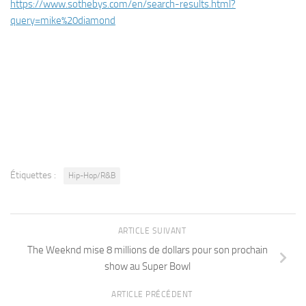
https://www.sothebys.com/en/search-results.html?
query=mike%20diamond
Étiquettes :
Hip-Hop/R&B
ARTICLE SUIVANT
The Weeknd mise 8 millions de dollars pour son prochain
show au Super Bowl
ARTICLE PRÉCÉDENT