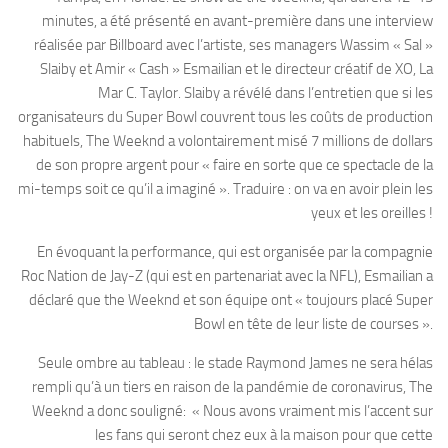
minutes, a été présenté en avant-première dans une interview
réalisée par Billboard avec l’artiste, ses managers Wassim « Sal »
Slaiby et Amir « Cash » Esmailian et le directeur créatif de XO, La
Mar C. Taylor. Slaiby a révélé dans l’entretien que si les
organisateurs du Super Bowl couvrent tous les coûts de production
habituels, The Weeknd a volontairement misé 7 millions de dollars
de son propre argent pour « faire en sorte que ce spectacle de la
mi-temps soit ce qu’il a imaginé ». Traduire : on va en avoir plein les
yeux et les oreilles !
En évoquant la performance, qui est organisée par la compagnie
Roc Nation de Jay-Z (qui est en partenariat avec la NFL), Esmailian a
déclaré que the Weeknd et son équipe ont « toujours placé Super
Bowl en tête de leur liste de courses ».
Seule ombre au tableau : le stade Raymond James ne sera hélas
rempli qu’à un tiers en raison de la pandémie de coronavirus, The
Weeknd a donc souligné: « Nous avons vraiment mis l’accent sur
les fans qui seront chez eux à la maison pour que cette