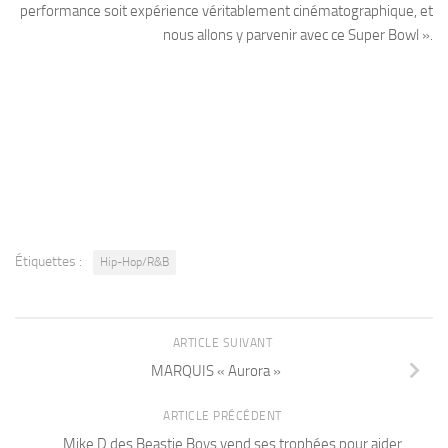
performance soit expérience véritablement cinématographique, et
nous allons y parvenir avec ce Super Bowl ».
Étiquettes :
Hip-Hop/R&B
ARTICLE SUIVANT
MARQUIS « Aurora »
ARTICLE PRÉCÉDENT
Mike D des Beastie Boys vend ses trophées pour aider