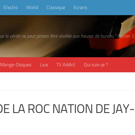
Electro
World
Classique
Ecrans
 que la vérité ne peut jamais être révélée aux heures de bureau." Hunter
Mange-Disques
Live
TV Addict
Qui suis-je ?
DE LA ROC NATION DE JAY