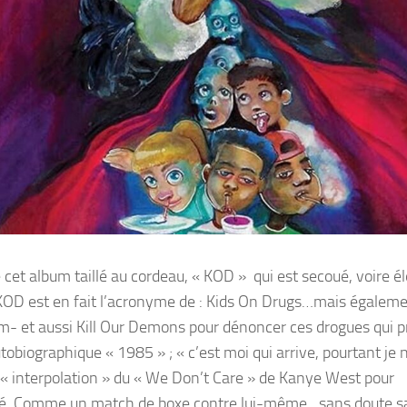
 cet album taillé au cordeau, « KOD » qui est secoué, voire é
 KOD est en fait l’acronyme de : Kids On Drugs…mais égalem
bum- et aussi Kill Our Demons pour dénoncer ces drogues qui 
autobiographique « 1985 » ; « c’est moi qui arrive, pourtant je 
e « interpolation » du « We Don’t Care » de Kanye West pour
ciété. Comme un match de boxe contre lui-même…sans doute s