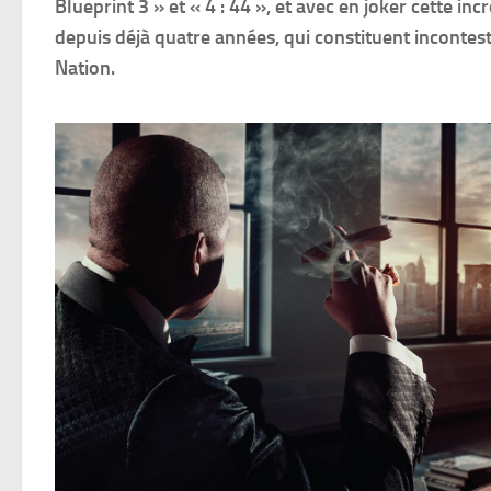
Blueprint 3 » et « 4 : 44 », et avec en joker cette 
depuis déjà quatre années, qui constituent inconte
Nation.