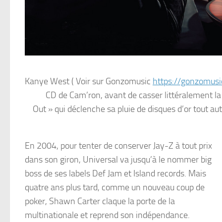
Kanye West ( Voir sur Gonzomusic
https://gonzomus
CD de Cam’ron, avant de casser littéralement la
Out » qui déclenche sa pluie de disques d’or tout a
En 2004, pour tenter de conserver Jay-Z à tout prix
dans son giron, Universal va jusqu’à le nommer big
boss de ses labels Def Jam et Island records. Mais
quatre ans plus tard, comme un nouveau coup de
poker, Shawn Carter claque la porte de la
multinationale et reprend son indépendance.