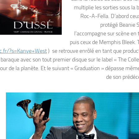
multiplie les sorties sous la
Roc-A-Fella. D’abord ceu
protégé Beanie Si
l’accompagne sur scène en 
puis ceux de Memphis Bleek. T
ic.fr/?s=Kanye+West
) se retrouve enrôlé en tant que produc
 baraque avec son tout premier disque sur le label « The Coll
utour de la planète. Et le suivant « Graduation » dépasse mêm
de son prédé