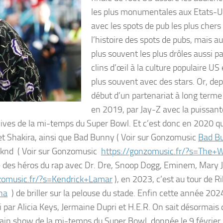
les plus monumentales aux Etats-U
avec les spots de pub les plus chers
l’histoire des spots de pubs, mais au
plus souvent les plus drôles aussi pa
clins d’œil à la culture populaire US 
plus souvent avec des stars. Or, dep
début d’un partenariat à long terme
en 2019, par Jay-Z avec la puissan
 lives de la mi-temps du Super Bowl. Et c’est donc en 2020 q
et Shakira, ainsi que Bad Bunny ( Voir sur Gonzomusic
Bad B
eknd ( Voir sur Gonzomusic
https://gonzomusic.fr/?s=The+
e des héros du rap avec Dr. Dre, Snoop Dogg, Eminem, Mary J
zomusic.fr/?s=Kendrick+Lamar
), en 2023, c’est au tour de R
na
) de briller sur la pelouse du stade. Enfin cette année 202
vi par Alicia Keys, Jermaine Dupri et H.E.R. On sait désormais 
ain show de la mi-temps du Super Bowl, donnée le 9 février