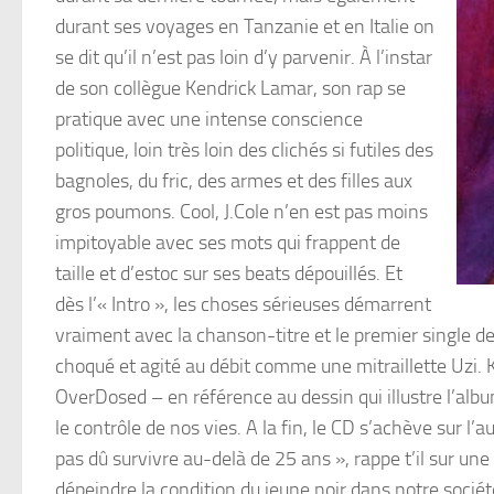
durant ses voyages en Tanzanie et en Italie on
se dit qu’il n’est pas loin d’y parvenir. À l’instar
de son collègue Kendrick Lamar, son rap se
pratique avec une intense conscience
politique, loin très loin des clichés si futiles des
bagnoles, du fric, des armes et des filles aux
gros poumons. Cool, J.Cole n’en est pas moins
impitoyable avec ses mots qui frappent de
taille et d’estoc sur ses beats dépouillés. Et
dès l’« Intro », les choses sérieuses démarrent
vraiment avec la chanson-titre et le premier single de
choqué et agité au débit comme une mitraillette Uzi.
OverDosed – en référence au dessin qui illustre l’al
le contrôle de nos vies. A la fin, le CD s’achève sur l’
pas dû survivre au-delà de 25 ans », rappe t’il sur un
dépeindre la condition du jeune noir dans notre so