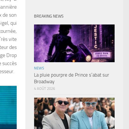
 bannière
x de son
BREAKING NEWS
gel, qui
tournée,
rès vite
teur des
ege Drop
e succès
NEWS
cesseur.
La pluie pourpre de Prince s’abat sur
Broadway
4 AOÛT 2026