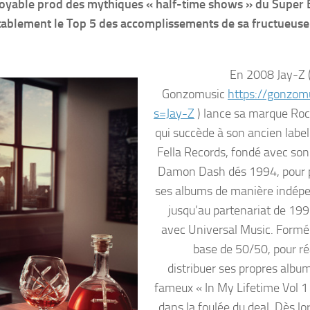
incroyable prod des mythiques « half-time shows » du Super
stablement le Top 5 des accomplissements de sa fructueus
En 2008 Jay-Z (
Gonzomusic
https://gonzomu
s=Jay-Z
) lance sa marque Roc
qui succède à son ancien labe
Fella Records, fondé avec son
Damon Dash dés 1994, pour 
ses albums de manière indép
jusqu’au partenariat de 19
avec Universal Music. Formé
base de 50/50, pour réa
distribuer ses propres album
fameux « In My Lifetime Vol 1 
dans la foulée du deal. Dès lo