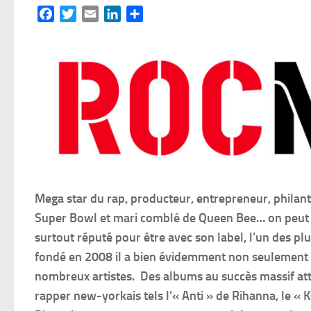
Facebook
Twitter
Email
LinkedIn
Partager
Mega star du rap, producteur, entrepreneur, philan
Super Bowl et mari comblé de Queen Bee… on peut di
surtout réputé pour être avec son label, l’un des p
fondé en 2008 il a bien évidemment non seulement 
nombreux artistes. Des albums au succès massif attes
rapper new-yorkais tels l’« Anti » de Rihanna, le 