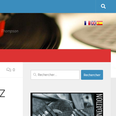
 S. Thompson
0
Rechercher :
-Z