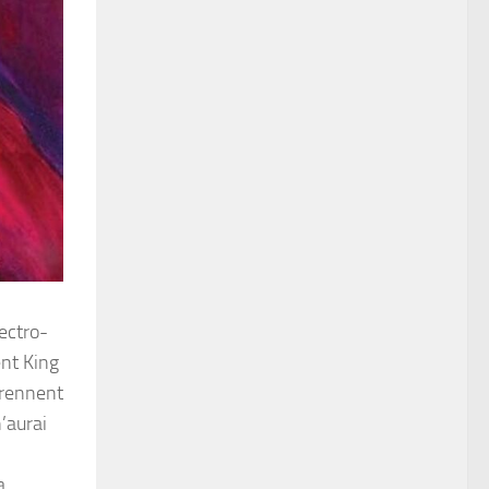
lectro-
ent King
prennent
n’aurai
a