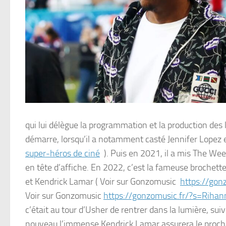
qui lui délègue la programmation et la production des
démarre, lorsqu’il a notamment casté Jennifer Lopez 
super-héros de ciné
). Puis en 2021, il a mis The We
en tête d’affiche. En 2022, c’est la fameuse brochett
et Kendrick Lamar ( Voir sur Gonzomusic
https://gon
Voir sur Gonzomusic
https://gonzomusic.fr/?s=Rihan
c’était au tour d’Usher de rentrer dans la lumière, sui
nouveau l’immense Kendrick Lamar assurera le proch