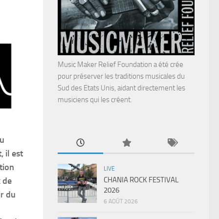
Music Maker Relief Foundation a été crée
pour préserver les traditions musicales du
Sud des Etats Unis, aidant directement les
musiciens qui les créent.
du
il est
tion
LIVE
CHANIA ROCK FESTIVAL
x de
2026
ir du
6 AOÛT 2026