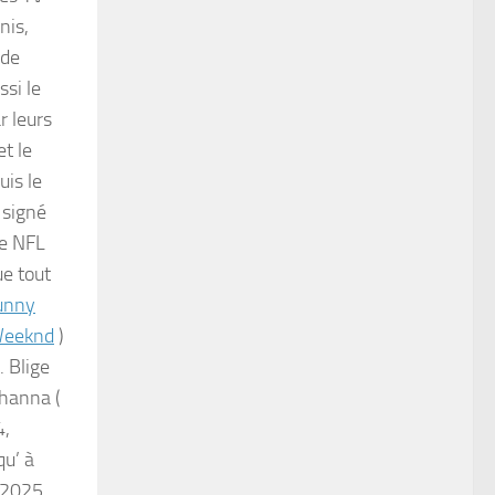
nis,
 de
ssi le
r leurs
et le
uis le
 signé
te NFL
ue tout
unny
Weeknd
)
. Blige
ihanna (
4,
qu’ à
 2025