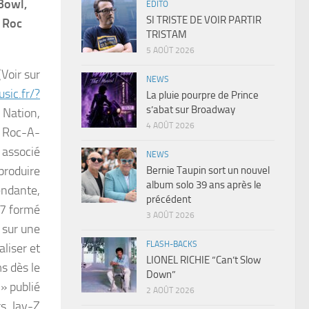
 Bowl,
EDITO
SI TRISTE DE VOIR PARTIR
e Roc
TRISTAM
5 AOÛT 2026
Voir sur
NEWS
sic.fr/?
La pluie pourpre de Prince
s’abat sur Broadway
 Nation,
4 AOÛT 2026
l Roc-A-
 associé
NEWS
produire
Bernie Taupin sort un nouvel
album solo 39 ans après le
endante,
précédent
97 formé
3 AOÛT 2026
 sur une
FLASH-BACKS
liser et
LIONEL RICHIE “Can’t Slow
s dès le
Down”
» publié
2 AOÛT 2026
rs, Jay-Z