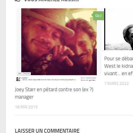
0
Pour se débar
West le kidna
vivant… en eff
7 MARS 2022
Joey Starr en pétard contre son (ex ?)
manager
18 MAI 2015
LAISSER UN COMMENTAIRE