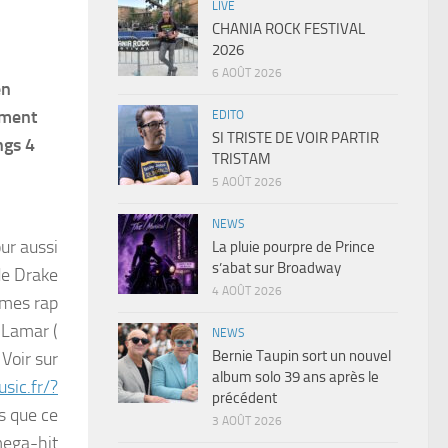
LIVE
CHANIA ROCK FESTIVAL
2026
6 AOÛT 2026
en
ement
EDITO
SI TRISTE DE VOIR PARTIR
ngs 4
TRISTAM
5 AOÛT 2026
NEWS
ur aussi
La pluie pourpre de Prince
s’abat sur Broadway
de Drake
4 AOÛT 2026
imes rap
 Lamar (
NEWS
Bernie Taupin sort un nouvel
Voir sur
album solo 39 ans après le
sic.fr/?
précédent
s que ce
3 AOÛT 2026
 mega-hit