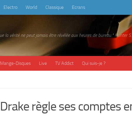
Electro
World
Classique
Ecrans
 que la vérité ne peut jamais être révélée aux heures de bureau." Hunter
Mange-Disques
Live
TV Addict
Qui suis-je ?
Drake règle ses comptes e