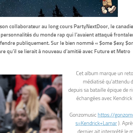
son collaborateur au long cours PartyNextDoor, le canadi
personnalités du monde rap qui l’avaient attaqué frontal
éfendre publiquement. Sur le bien nommé « $ome $exy $o
re qu’il se lierait à nouveau d’amitié avec Future et Metro
Cet album marque un reto
médiatisé qu’attendu 
depuis sa bataille épique de r
échangées avec Kendrick
Gonzomusic
https://gonzomu
s=Kendrick+Lamar
). Aprè
dernier ait interprété le