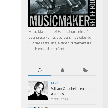
Music Maker Relief Foundation a été crée
pour préserver les traditions musicales du
Sud des Etats Unis, aidant directement les
musiciens qui les créent.
NEWS
William Orbit hélas en orbite
à jamais…
7 AOÛT 2026