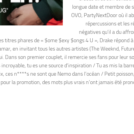
longue date et membre de s
OVO, PartyNextDoor où il ab
répercussions et les r
négatives qu’il a du affr
es titres phares de « $ome $exy $ongs 4 U », Drake répond à 
Lamar, en invitant tous les autres artistes (The Weeknd, Futur
ui. Dans son premier couplet, il remercie ses fans pour leur s
s incroyable, tu es une source d’inspiration / Tu as mis la barr
x, ces n****s ne sont que Nemo dans l’océan / Petit poisson,
 pour la promotion, des mots plus vrais n’ont jamais été pron