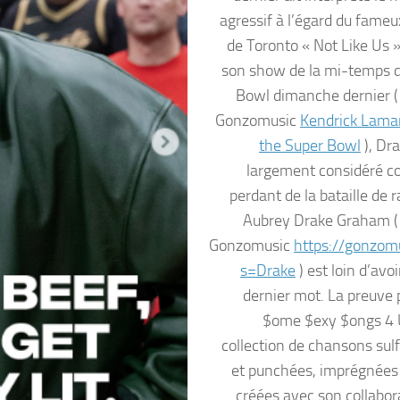
agressif à l’égard du fameu
de Toronto « Not Like Us »
son show de la mi-temps 
Bowl dimanche dernier ( 
Gonzomusic
Kendrick Lamar
the Super Bowl
), Dra
largement considéré 
perdant de la bataille de 
Aubrey Drake Graham ( 
Gonzomusic
https://gonzomu
s=Drake
) est loin d’avoi
dernier mot. La preuve 
$ome $exy $ongs 4 
collection de chansons sul
et punchées, imprégnées
créées avec son collabor