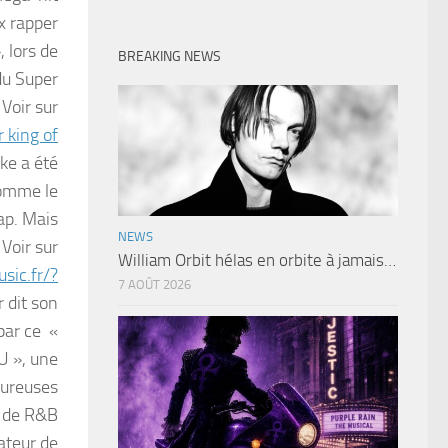
x rapper
, lors de
BREAKING NEWS
du Super
Voir sur
 king of
ke a été
comme le
rap. Mais
NEWS
Voir sur
William Orbit hélas en orbite à jamais…
sic.fr/?
7 AOÛT 2026
r dit son
par ce «
U », une
fureuses
 de R&B
ateur de