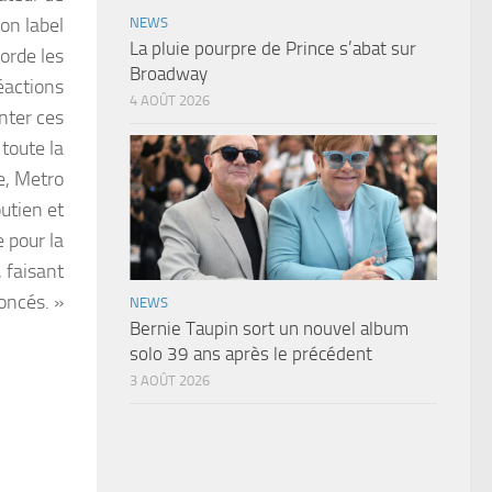
on label
NEWS
La pluie pourpre de Prince s’abat sur
orde les
Broadway
éactions
4 AOÛT 2026
onter ces
toute la
e, Metro
outien et
e pour la
 faisant
oncés. »
NEWS
Bernie Taupin sort un nouvel album
solo 39 ans après le précédent
3 AOÛT 2026