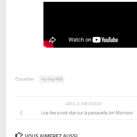
Étiquettes :
Hip-Hop/R&B
ARTICLE PRÉCÉDENT
Live like a rock star sur la passerelle Jim Morrison
VOUS AIMEREZ AUSSI...