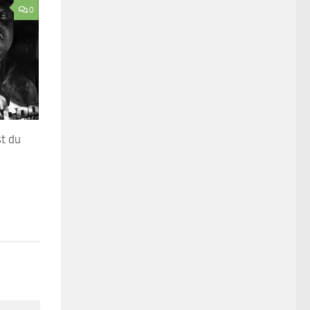
0
st du