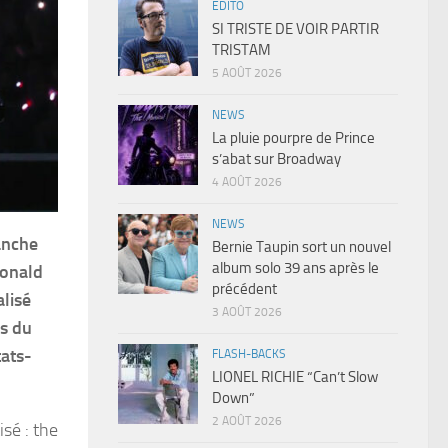
EDITO
SI TRISTE DE VOIR PARTIR
TRISTAM
5 AOÛT 2026
NEWS
La pluie pourpre de Prince
s’abat sur Broadway
4 AOÛT 2026
NEWS
anche
Bernie Taupin sort un nouvel
album solo 39 ans après le
Donald
précédent
alisé
3 AOÛT 2026
ps du
tats-
FLASH-BACKS
LIONEL RICHIE “Can’t Slow
Down”
2 AOÛT 2026
isé : the