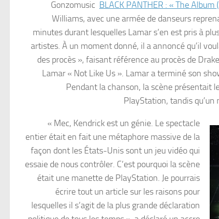
Gonzomusic
BLACK PANTHER : « The Album ( M
Williams, avec une armée de danseurs reprenan
minutes durant lesquelles Lamar s’en est pris à plus
artistes. À un moment donné, il a annoncé qu’il voul
des procès », faisant référence au procès de Drak
Lamar « Not Like Us ». Lamar a terminé son show 
Pendant la chanson, la scène présentait l
PlayStation, tandis qu’un 
« Mec, Kendrick est un génie. Le spectacle
entier était en fait une métaphore massive de la
façon dont les États-Unis sont un jeu vidéo qui
essaie de nous contrôler. C’est pourquoi la scène
était une manette de PlayStation. Je pourrais
écrire tout un article sur les raisons pour
lesquelles il s’agit de la plus grande déclaration
politique de tous les temps », a déclaré un accro