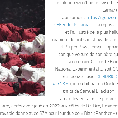
revolution won’t be televised… 
Lamar ( 
Gonzomusic
https://gonzomu
s=Kendrick+Lamar
) l’a repris à
et l’a illustré de la plus hal
manière durant son show de la 
du Super Bowl, lorsqu’il appar
l’iconique voiture de son père qui
son dernier CD, cette Bui
National Experimental … soit GN
sur Gonzomusic
KENDRICK
« GNX »
), introduit par un Oncle
traits de Samuel L Jackson. 
Lamar devient ainsi le premier
nètaire, après avoir joué en 2022 aux côtés de Dr. Dre, Emine
croyable donné avec SZA pour leur duo de « Black Panther » ( 