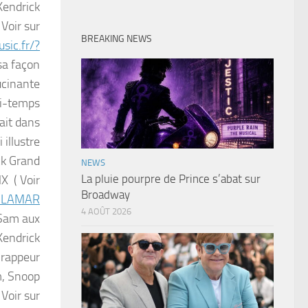
Kendrick
Voir sur
BREAKING NEWS
sic.fr/?
 sa façon
lucinante
mi-temps
ait dans
 illustre
ck Grand
NEWS
La pluie pourpre de Prince s’abat sur
X ( Voir
Broadway
 LAMAR
4 AOÛT 2026
 Sam aux
Kendrick
 rappeur
m, Snoop
Voir sur