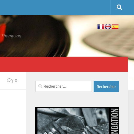
 S. Thompson
0
Rechercher :