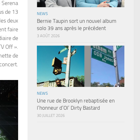
e Serena
us de 13
NEWS
 les deux
Bernie Taupin sort un nouvel album
solo 39 ans après le précédent
nt faire
3 AOÛT 2026
iaire de
V Off ».
nette de
concert.
NEWS
Une rue de Brooklyn rebaptisée en
l’honneur d’Ol’ Dirty Bastard
30 JUILLET 2026