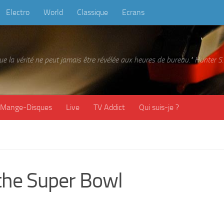
Electro
World
Classique
Ecrans
 que la vérité ne peut jamais être révélée aux heures de bureau." Hunter
Mange-Disques
Live
TV Addict
Qui suis-je ?
 the Super Bowl