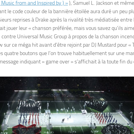
usic from and Inspired by ) »
), Samuel L. Jackson et mêm
t le code couleur de la bannière étoilée aura duré un peu pl
ieurs reprises à Drake après la rivalité très médiatisée entre
ait jouer leur « chanson préférée, mais vous savez qu’ils aime
e contre Universal Music Group à propos de la chanson incend
sur ce méga hit avant d’être rejoint par DJ Mustard pour « T
es quatre boutons que l’on trouve habituellement sur une ma
message indiquant « game over » s’affichait à la toute fin du 