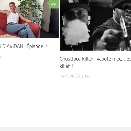
0
 D’AVIDAN : Épisode 2
6
Ghostface Killah : vapote mec, c’e
killah !
18 FÉVRIER 2016