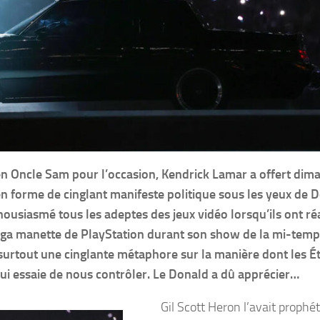
en Oncle Sam pour l’occasion, Kendrick Lamar a offert dim
n forme de cinglant manifeste politique sous les yeux de 
ousiasmé tous les adeptes des jeux vidéo lorsqu’ils ont ré
méga manette de PlayStation durant son show de la mi-tem
surtout une cinglante métaphore sur la manière dont les É
qui essaie de nous contrôler. Le Donald a dû apprécier…
Gil Scott Heron l’avait prophét