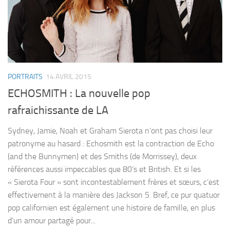
PORTRAITS
14 AVRIL 2015
ECHOSMITH : La nouvelle pop
rafraichissante de LA
Sydney, Jamie, Noah et Graham Sierota n’ont pas choisi leur
patronyme au hasard : Echosmith est la contraction de Echo
(and the Bunnymen) et des Smiths (de Morrissey), deux
références aussi impeccables que 80’s et British. Et si les
« Sierota Four » sont incontestablement frères et sœurs, c’est
effectivement à la manière des Jackson 5. Bref, ce pur quatuor
pop californien est également une histoire de famille, en plus
d’un amour partagé pour...