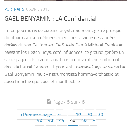
PORTRAITS
6 AVRIL 2015
GAEL BENYAMIN : LA Confidential
En un peu moins de dix ans, Geyster aura enregistré presque
dix albums au son délicieusement nostalgique des années
dorées du son Californien. De Steely Dan à Michael Franks en
passant les Beach Boys, coté influences, ce groupe génère un
sacré paquet de « good vibrations » qui semblent sortir tout
droit de Laurel Canyon. Et pourtant…derrière Geyster se cache
Gaël Benyamin, multi-instrumentiste homme-orchestre et
aussi frenchie que vous et moi. Il publie...
Page 45 sur 46
« Première page
«
…
10
20
30
…
42
43
44
45
46
»