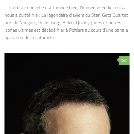
La triste nouvelle est tombée hier : l’immense Eddy Louiss
nous a quitté hier. Le légendaire claviers du Stan Getz Quartet
puis de Nougaro, Gainsbourg, Birkin, Quincy Jones et autres
icones ultimes est décédé hier à Poitiers au cours d’une banale
opération de la cataracte.
0