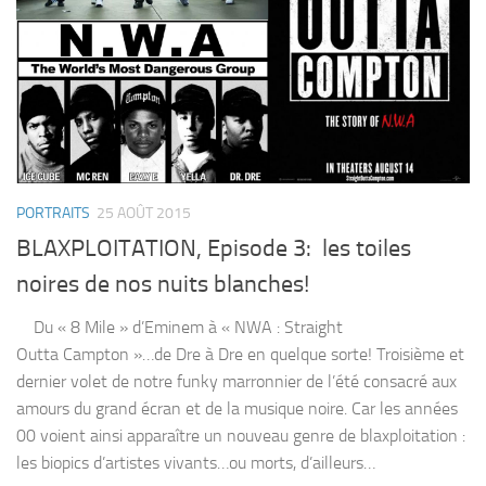
PORTRAITS
25 AOÛT 2015
BLAXPLOITATION, Episode 3: les toiles
noires de nos nuits blanches!
Du « 8 Mile » d’Eminem à « NWA : Straight
Outta Campton »…de Dre à Dre en quelque sorte! Troisième et
dernier volet de notre funky marronnier de l’été consacré aux
amours du grand écran et de la musique noire. Car les années
00 voient ainsi apparaître un nouveau genre de blaxploitation :
les biopics d’artistes vivants…ou morts, d’ailleurs…