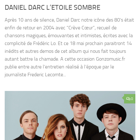
DANIEL DARC L’ETOILE SOMBRE
Après 10 ans de silence, Daniel Darc notre icône des 80’s était
enfin de retour en 2004 avec “Crève Cœur”, recueil de
chansons magiques, émouvantes et intimistes, écrites avec la
complicité de Frédéric Lo. Et ce 18 mai prochain paraitront 14
inédits et autres demos de cet album qui nous fait toujours
autant battre la chamade. A cette occasion Gonzomusic.fr
publie entre autre l’entretien réalisé à l’époque par le
journaliste Frederic Lecomte...
0