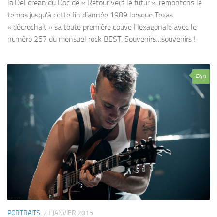
la DeLorean du Doc de « Retour vers le futur », remontons le
temps jusqu’à cette fin d’année 1989 lorsque Texas
« décrochait » sa toute première couve Hexagonale avec le
numéro 257 du mensuel rock BEST. Souvenirs…souvenirs !
0
PORTRAITS
23 JANVIER 2015