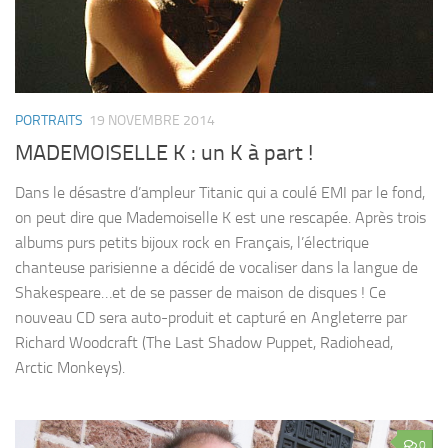
PORTRAITS
19 NOVEMBRE 2014
MADEMOISELLE K : un K à part !
Dans le désastre d’ampleur Titanic qui a coulé EMI par le fond,
on peut dire que Mademoiselle K est une rescapée. Après trois
albums purs petits bijoux rock en Français, l’électrique
chanteuse parisienne a décidé de vocaliser dans la langue de
Shakespeare…et de se passer de maison de disques ! Ce
nouveau CD sera auto-produit et capturé en Angleterre par
Richard Woodcraft (The Last Shadow Puppet, Radiohead,
Arctic Monkeys).
0