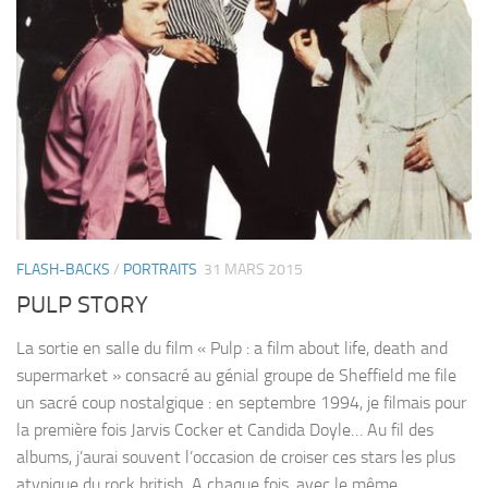
FLASH-BACKS
/
PORTRAITS
31 MARS 2015
PULP STORY
La sortie en salle du film « Pulp : a film about life, death and
supermarket » consacré au génial groupe de Sheffield me file
un sacré coup nostalgique : en septembre 1994, je filmais pour
la première fois Jarvis Cocker et Candida Doyle… Au fil des
albums, j’aurai souvent l’occasion de croiser ces stars les plus
atypique du rock british. A chaque fois, avec le même