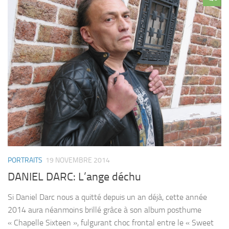
PORTRAITS
19 NOVEMBRE 2014
DANIEL DARC: L’ange déchu
Si Daniel Darc nous a quitté depuis un an déjà, cette année
2014 aura néanmoins brillé grâce à son album posthume
« Chapelle Sixteen », fulgurant choc frontal entre le « Sweet