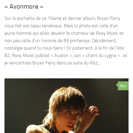
« Avonmore »
Sur la pochette de ce 15ème et dernier album, Bryan Ferry
nous fait son beau ténébreux. Mais la photo est celle d’un
jeune homme qui allait devenir le chanteur de Roxy Music et
non pas celle d’un homme de 69 printemps. Décidément,
nostalgie quand tu nous tiens ! Or justement, à la fin de l’été
82, Roxy Music publiait « Avalon », son « chant du cygne »…et
je rencontrais Bryan Ferry dans sa suite du Ritz,...
0