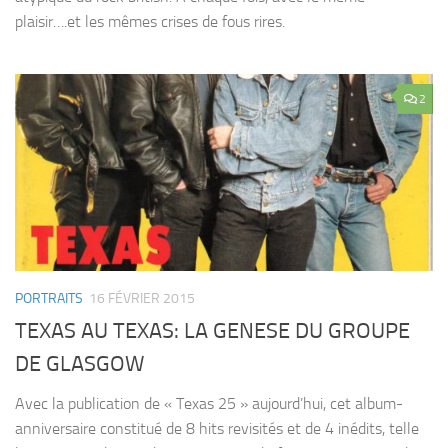
plaisir….et les mêmes crises de fous rires.
2
PORTRAITS
16 FÉVRIER 2015
TEXAS AU TEXAS: LA GENESE DU GROUPE
DE GLASGOW
Avec la publication de « Texas 25 » aujourd’hui, cet album-
anniversaire constitué de 8 hits revisités et de 4 inédits, telle