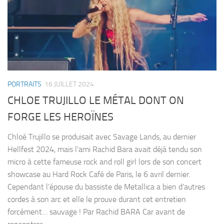
PORTRAITS
16 JUILLET 2024
CHLOE TRUJILLO LE MÉTAL DONT ON
FORGE LES HEROÏNES
Chloé Trujillo se produisait avec Savage Lands, au dernier
Hellfest 2024, mais l’ami Rachid Bara avait déjà tendu son
micro à cette fameuse rock and roll girl lors de son concert
showcase au Hard Rock Café de Paris, le 6 avril dernier.
Cependant l’épouse du bassiste de Metallica a bien d’autres
cordes à son arc et elle le prouve durant cet entretien
forcément… sauvage ! Par Rachid BARA Car avant de