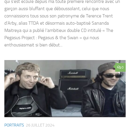
qui s’est écoulé depuis ma toute première rencontre avec un
garçon aussi bluffant que déboussolant, celui que nous
connaissions tous sous son patronyme de Terence Trent
d’Arby, alias TTDA et désormais auto-baptisé Sananda
Maitreya qui a publié l’ambitieux double CD intitulé « The
Pegasus Project : Pegasus & the Swan » qui nous
enthousiasmait si bien début...
0
PORTRAITS
26 JUILLET 2024