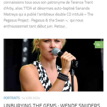
connaissions tous sous son patronyme de Terence Trent
d’Arby, alias TTDA et désormais auto-baptisé Sananda
Maitreya qui a publié l’ambitieux double CD intitulé « The
Pegasus Project : Pegasus & the Swan », qui nous
enthousiasmait tant début juin. Retour...
1
PORTRAITS
14 JUIN 2024
UNBURYING THE GEMS : WENDE SNIJDERS