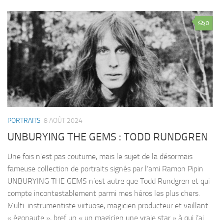
0
PORTRAITS
8 AOÛT 2024
UNBURYING THE GEMS : TODD RUNDGREN
Une fois n’est pas coutume, mais le sujet de la désormais
fameuse collection de portraits signés par l’ami Ramon Pipin
UNBURYING THE GEMS n’est autre que Todd Rundgren et qui
compte incontestablement parmi mes héros les plus chers.
Multi-instrumentiste virtuose, magicien producteur et vaillant
« égonaute », bref un « un magicien une vraie star » à qui j’ai