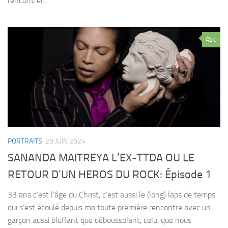
rencontrer...
0
PORTRAITS
29 JUIN 2024
SANANDA MAITREYA L’EX-TTDA OU LE
RETOUR D’UN HEROS DU ROCK: Épisode 1
33 ans c’est l’âge du Christ, c’est aussi le (long) laps de temps
qui s’est écoulé depuis ma toute première rencontre avec un
garçon aussi bluffant que déboussolant, celui que nous