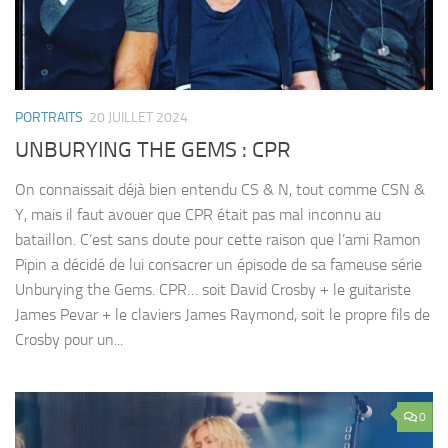
PORTRAITS
20 JUILLET 2024
UNBURYING THE GEMS : CPR
On connaissait déjà bien entendu CS & N, tout comme CSN &
Y, mais il faut avouer que CPR était pas mal inconnu au
bataillon. C’est sans doute pour cette raison que l’ami Ramon
Pipin a décidé de lui consacrer un épisode de sa fameuse série
Unburying the Gems. CPR… soit David Crosby + le guitariste
James Pevar + le claviers James Raymond, soit le propre fils de
Crosby pour un...
0