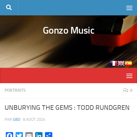
Skip to content
Gonzo Music
PORTRAITS
0
UNBURYING THE GEMS : TODD RUNDGREN
PAR
GBD
·
8 AOÛT 2024
Facebook
Twitter
Email
LinkedIn
Partager