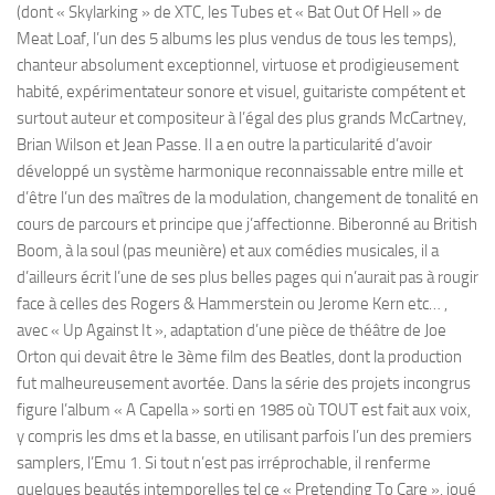
(dont « Skylarking » de XTC, les Tubes et « Bat Out Of Hell » de
Meat Loaf, l’un des 5 albums les plus vendus de tous les temps),
chanteur absolument exceptionnel, virtuose et prodigieusement
habité, expérimentateur sonore et visuel, guitariste compétent et
surtout auteur et compositeur à l’égal des plus grands McCartney,
Brian Wilson et Jean Passe. Il a en outre la particularité d’avoir
développé un système harmonique reconnaissable entre mille et
d’être l’un des maîtres de la modulation, changement de tonalité en
cours de parcours et principe que j’affectionne. Biberonné au British
Boom, à la soul (pas meunière) et aux comédies musicales, il a
d’ailleurs écrit l’une de ses plus belles pages qui n’aurait pas à rougir
face à celles des Rogers & Hammerstein ou Jerome Kern etc… ,
avec « Up Against It », adaptation d’une pièce de théâtre de Joe
Orton qui devait être le 3ème film des Beatles, dont la production
fut malheureusement avortée. Dans la série des projets incongrus
figure l’album « A Capella » sorti en 1985 où TOUT est fait aux voix,
y compris les dms et la basse, en utilisant parfois l’un des premiers
samplers, l’Emu 1. Si tout n’est pas irréprochable, il renferme
quelques beautés intemporelles tel ce « Pretending To Care », joué