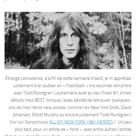
Étrange coïncidence, à la fin de cette semaine d’août, je m’apprêtais
justement à re-publier en « Flashback » ma seconde rencontre
avec Todd Rundgren. La première avait eu lieu l’hiver 81, à mes
débuts chez BEST, lorsque j’avais décidé de retrouver quelques-
uns de mes héros new yorkais, comme l’ex New York Dolls, David
Johansen, Elliott Murphy ou encore justement Todd Rundgren (
Voir sur Gonzomusic
ALL MY NEW YORK 1981 HEROES
) . Un peu
plus tard, pour un article de « fond », avec entre autres l’artiste