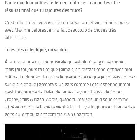
Parce que tu modifies tellement entre les maquettes et le
résultat final que tu rajoutes des trucs?
C’est cela, il m’arrive aussi de composer un refrain. J’ai ainsi bossé
avec Maxime Leforestier, j’ai fait beaucoup de choses très
différentes.
Tu es très éclectique, on va dire!
À la fois j’ai une culture musicale qui est plutôt anglo-saxonne …
mais j’ai toujours fait ce que j’aimais, en restant cohérent avec moi
même. En donnant toujours le meilleur de ce que je pouvais donner
sur le projet que j’acceptais. un gars comme Leforestier pour moi
c’est très proche de Dylan de James Taylor. Et aussi de Cohen,
Crosby, Stills & Nash. Après, quand tu réalises un disque comme
« Crêve cœur », le bizness vient à toi. Et il y a toujours en France des
gens qui ont du talent comme Alain Chamfort.