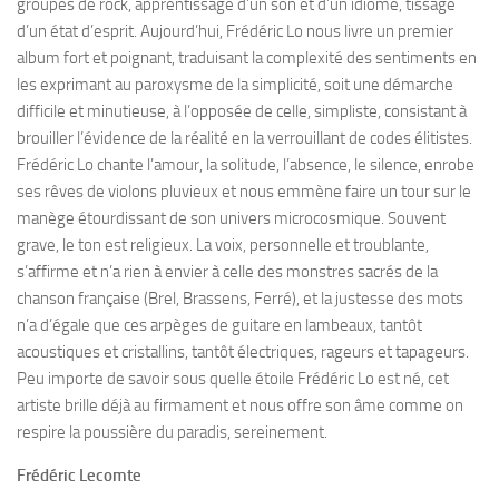
groupes de rock, apprentissage d’un son et d’un idiome, tissage
d’un état d’esprit. Aujourd’hui, Frédéric Lo nous livre un premier
album fort et poignant, traduisant la complexité des sentiments en
les exprimant au paroxysme de la simplicité, soit une démarche
difficile et minutieuse, à l’opposée de celle, simpliste, consistant à
brouiller l’évidence de la réalité en la verrouillant de codes élitistes.
Frédéric Lo chante l’amour, la solitude, l’absence, le silence, enrobe
ses rêves de violons pluvieux et nous emmène faire un tour sur le
manège étourdissant de son univers microcosmique. Souvent
grave, le ton est religieux. La voix, personnelle et troublante,
s’affirme et n’a rien à envier à celle des monstres sacrés de la
chanson française (Brel, Brassens, Ferré), et la justesse des mots
n’a d’égale que ces arpèges de guitare en lambeaux, tantôt
acoustiques et cristallins, tantôt électriques, rageurs et tapageurs.
Peu importe de savoir sous quelle étoile Frédéric Lo est né, cet
artiste brille déjà au firmament et nous offre son âme comme on
respire la poussière du paradis, sereinement.
Frédéric Lecomte