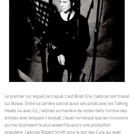
Le premier sur lequel j’ai craqué, c’est Brian Eno. J’adorais son travail
sur Bowie. Entre sa carrière solo et aussi ses prods avec les Talking
Heads ou avec U2, j’adorais sa manière de rester dans l’ombre des
artistes avec lesquels il bossait. J’avais remarqué que les musiciens
qui me touchaient le plus avaient toujours une production
singulière. J’adorais Robert Smith pour le son des Cure qui avait