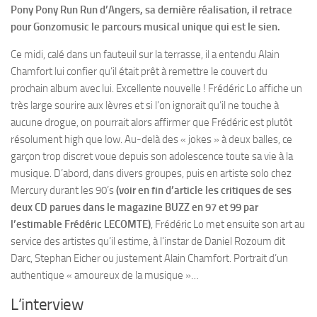
Pony Pony Run Run d’Angers, sa dernière réalisation, il retrace
pour Gonzomusic le parcours musical unique qui est le sien.
Ce midi, calé dans un fauteuil sur la terrasse, il a entendu Alain
Chamfort lui confier qu’il était prêt à remettre le couvert du
prochain album avec lui. Excellente nouvelle ! Frédéric Lo affiche un
très large sourire aux lèvres et si l’on ignorait qu’il ne touche à
aucune drogue, on pourrait alors affirmer que Frédéric est plutôt
résolument high que low. Au-delà des « jokes » à deux balles, ce
garçon trop discret voue depuis son adolescence toute sa vie à la
musique. D’abord, dans divers groupes, puis en artiste solo chez
Mercury durant les 90’s
(voir en fin d’article les critiques de ses
deux CD parues dans le magazine BUZZ en 97 et 99 par
l’estimable Frédéric LECOMTE)
, Frédéric Lo met ensuite son art au
service des artistes qu’il estime, à l’instar de Daniel Rozoum dit
Darc, Stephan Eicher ou justement Alain Chamfort. Portrait d’un
authentique « amoureux de la musique »…
L’interview