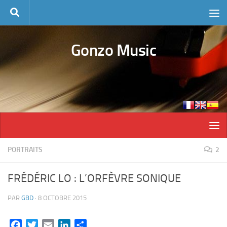
Skip to content
Gonzo Music
PORTRAITS
2
FRÉDÉRIC LO : L’ORFÈVRE SONIQUE
PAR
GBD
·
8 OCTOBRE 2015
Facebook
Twitter
Email
LinkedIn
Partager