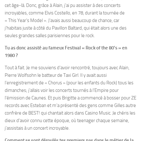
cet âge-là. Donc, grâce à Alain, j’ai pu assister à des concerts
incroyables, comme Elvis Costello, en 78, durant la tournée de
« This Year’s Model ». J’avais aussi beaucoup de chance, car
j’habitais juste à côté du Pavillon Baltard, qui était alors une des
seules grandes salles parisiennes pour le rock.
Tu as donc assisté au fameux Festival « Rock of the 80’s » en
1980 ?
Tout à fait. Je me souviens d’avoir rencontré, toujours avec Alain,
Pierre Wolfsohn le batteur de Taxi Girl. Il y avait aussi
l’enregistrement de « Chorus » (pour les enfants du Rock) tous les
dimanches; j’allais voir les concerts tournés à l’Empire pour
l’émission de Caunes. Et puis Brigitte a commencé à bosser pour ZE
records avec Esteban et m’a présenté des gens comme Gilles autre
confrère de BEST! qui chantait alors dans Casino Music. Je chéris les
dieux d’avoir connu cette époque, où teenager chaque semaine,
j’assistais à un concert incroyable.
Comment se sont déroulés tes premiers pas dans le métier de la