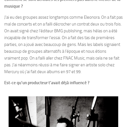
musique ?
J’ai eu des groupes assez longtemps comme Eleonora. On a fait pas
mal de concerts et on a failli décrocher un contrat deux ou trois fois.
On avait signé chez l’éditeur BMG publishing, mais hélas on a été
incapable de transformer l’essai. On a fait des tas de premières
parties, on a joué avec beaucoup de gens. Mais les labels signaient
beaucoup de groupes alternatifs à l’époque et nous étions
vraiment pop. On a failli aller chez FNAC Music, mais cela ne se fait
pas. J’ai néanmoins réussi à me faire signer en artiste solo chez
Mercury où j’ai fait deux albums en 97 et 99.
Est-ce qu’un producteur t’avait déjà influencé ?