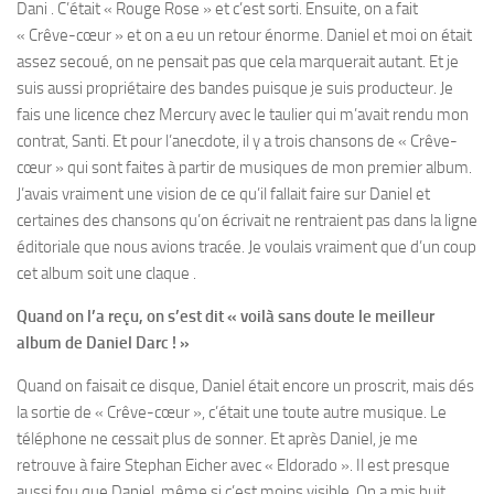
Dani . C’était « Rouge Rose » et c’est sorti. Ensuite, on a fait
« Crêve-cœur » et on a eu un retour énorme. Daniel et moi on était
assez secoué, on ne pensait pas que cela marquerait autant. Et je
suis aussi propriétaire des bandes puisque je suis producteur. Je
fais une licence chez Mercury avec le taulier qui m’avait rendu mon
contrat, Santi. Et pour l’anecdote, il y a trois chansons de « Crêve-
cœur » qui sont faites à partir de musiques de mon premier album.
J’avais vraiment une vision de ce qu’il fallait faire sur Daniel et
certaines des chansons qu’on écrivait ne rentraient pas dans la ligne
éditoriale que nous avions tracée. Je voulais vraiment que d’un coup
cet album soit une claque .
Quand on l’a reçu, on s’est dit « voilà sans doute le meilleur
album de Daniel Darc ! »
Quand on faisait ce disque, Daniel était encore un proscrit, mais dés
la sortie de « Crêve-cœur », c’était une toute autre musique. Le
téléphone ne cessait plus de sonner. Et après Daniel, je me
retrouve à faire Stephan Eicher avec « Eldorado ». Il est presque
aussi fou que Daniel, même si c’est moins visible. On a mis huit