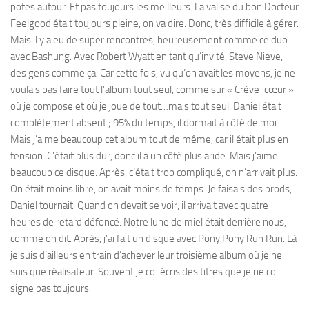
potes autour. Et pas toujours les meilleurs. La valise du bon Docteur
Feelgood était toujours pleine, on va dire. Donc, très difficile à gérer.
Mais il y a eu de super rencontres, heureusement comme ce duo
avec Bashung. Avec Robert Wyatt en tant qu’invité, Steve Nieve,
des gens comme ça. Car cette fois, vu qu’on avait les moyens, je ne
voulais pas faire tout l’album tout seul, comme sur « Crève-cœur »
où je compose et où je joue de tout…mais tout seul. Daniel était
complètement absent ; 95% du temps, il dormait à côté de moi.
Mais j’aime beaucoup cet album tout de même, car il était plus en
tension. C’était plus dur, donc il a un côté plus aride. Mais j’aime
beaucoup ce disque. Après, c’était trop compliqué, on n’arrivait plus.
On était moins libre, on avait moins de temps. Je faisais des prods,
Daniel tournait. Quand on devait se voir, il arrivait avec quatre
heures de retard défoncé. Notre lune de miel était derrière nous,
comme on dit. Après, j’ai fait un disque avec Pony Pony Run Run. Là
je suis d’ailleurs en train d’achever leur troisième album où je ne
suis que réalisateur. Souvent je co-écris des titres que je ne co-
signe pas toujours.