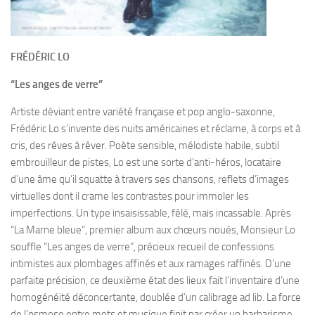
FRÉDÉRIC LO
“Les anges de verre”
Artiste déviant entre variété française et pop anglo-saxonne,
Frédéric Lo s’invente des nuits américaines et réclame, à corps et à
cris, des rêves à rêver. Poète sensible, mélodiste habile, subtil
embrouilleur de pistes, Lo est une sorte d’anti-héros, locataire
d’une âme qu’il squatte à travers ses chansons, reflets d’images
virtuelles dont il crame les contrastes pour immoler les
imperfections. Un type insaisissable, fêlé, mais incassable. Après
“La Marne bleue”, premier album aux chœurs noués, Monsieur Lo
souffle “Les anges de verre”, précieux recueil de confessions
intimistes aux plombages affinés et aux ramages raffinés. D’une
parfaite précision, ce deuxième état des lieux fait l’inventaire d’une
homogénéité déconcertante, doublée d’un calibrage ad lib. La force
de l’osmose entre mots et musique finit par créer un barbarisme