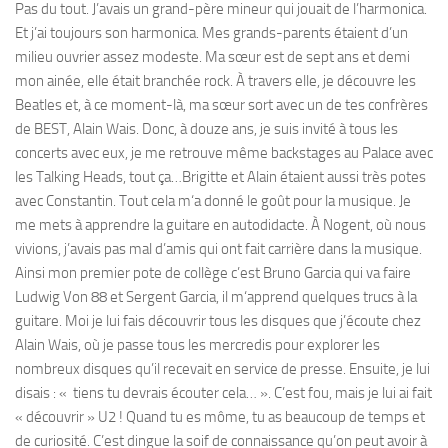
Pas du tout. J’avais un grand-père mineur qui jouait de l’harmonica.
Et j’ai toujours son harmonica. Mes grands-parents étaient d’un
milieu ouvrier assez modeste. Ma sœur est de sept ans et demi
mon ainée, elle était branchée rock. À travers elle, je découvre les
Beatles et, à ce moment-là, ma sœur sort avec un de tes confrères
de BEST, Alain Wais. Donc, à douze ans, je suis invité à tous les
concerts avec eux, je me retrouve même backstages au Palace avec
les Talking Heads, tout ça…Brigitte et Alain étaient aussi très potes
avec Constantin. Tout cela m‘a donné le goût pour la musique. Je
me mets à apprendre la guitare en autodidacte. À Nogent, où nous
vivions, j’avais pas mal d’amis qui ont fait carrière dans la musique.
Ainsi mon premier pote de collège c’est Bruno Garcia qui va faire
Ludwig Von 88 et Sergent Garcia, il m‘apprend quelques trucs à la
guitare. Moi je lui fais découvrir tous les disques que j’écoute chez
Alain Wais, où je passe tous les mercredis pour explorer les
nombreux disques qu’il recevait en service de presse. Ensuite, je lui
disais : « tiens tu devrais écouter cela… ». C’est fou, mais je lui ai fait
« découvrir » U2 ! Quand tu es môme, tu as beaucoup de temps et
de curiosité. C’est dingue la soif de connaissance qu’on peut avoir à