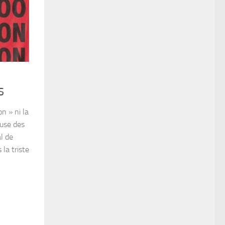
S
n » ni la
use des
al de
la triste