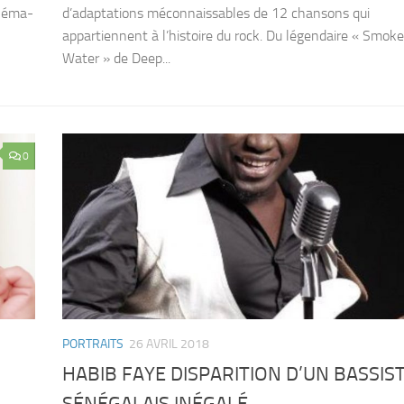
inéma-
d’adaptations méconnaissables de 12 chansons qui
appartiennent à l’histoire du rock. Du légendaire « Smok
Water » de Deep...
0
PORTRAITS
26 AVRIL 2018
HABIB FAYE DISPARITION D’UN BASSIS
SÉNÉGALAIS INÉGALÉ