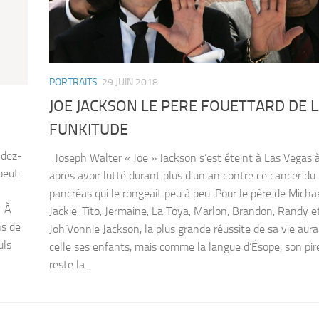
PORTRAITS
29 JUIN 2018
JOE JACKSON LE PERE FOUETTARD DE 
FUNKITUDE
ndez-
Joseph Walter « Joe » Jackson s’est éteint à Las Vegas 
peut-
après avoir lutté durant plus d’un an contre ce cancer du
pancréas qui le rongeait peu à peu. Pour le père de Michae
. À
Jackie, Tito, Jermaine, La Toya, Marlon, Brandon, Randy e
ns de
Joh’Vonnie Jackson, la plus grande réussite de sa vie aura
uls
celle ses enfants, mais comme la langue d’Ésope, son pir
reste la...