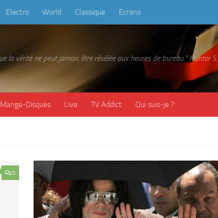
Electro
World
Classique
Ecrans
 que la vérité ne peut jamais être révélée aux heures de bureau." Hunter
Mange-Disques
Live
TV Addict
Qui suis-je ?
0