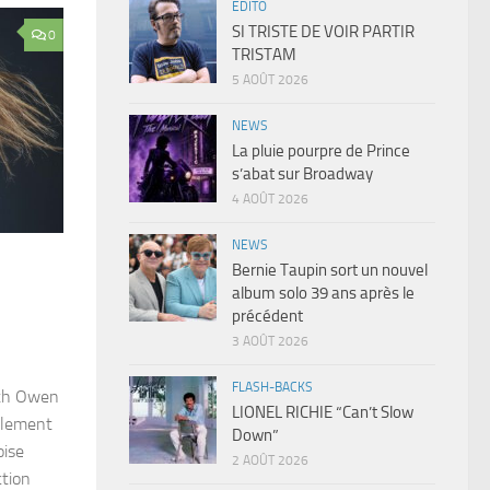
EDITO
SI TRISTE DE VOIR PARTIR
0
TRISTAM
5 AOÛT 2026
NEWS
La pluie pourpre de Prince
s’abat sur Broadway
4 AOÛT 2026
NEWS
Bernie Taupin sort un nouvel
album solo 39 ans après le
précédent
3 AOÛT 2026
FLASH-BACKS
dith Owen
LIONEL RICHIE “Can’t Slow
blement
Down”
oise
2 AOÛT 2026
ction