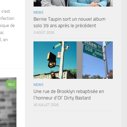
 s’est
NEWS
infection
Bernie Taupin sort un nouvel album
sique de
solo 39 ans après le précédent
sic
3 AOÛT 2026
l, en
0
NEWS
Une rue de Brooklyn rebaptisée en
l’honneur d’Ol’ Dirty Bastard
30 JUILLET 2026