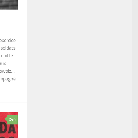
exercice
 soldats
 quitté
aux
howbiz…
ompagné
0