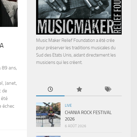
Music Maker Relief Foundation a été crée
LA
pour préserver les traditions musicales du
Sud des Etats Unis, aidant directement les
musiciens qui les créent.
à 89 ans,
l, Janet,
t de
 été
e échec
LIVE
CHANIA ROCK FESTIVAL
2026
6 AOÛT 2026