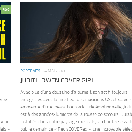
0
PORTRAITS
24 MAI 2018
JUDITH OWEN COVER GIRL
Avec plus d’une douzaine d’albums à son actif, toujours
erbe
enregistrés avec la fine fleur des musiciens US, et sa voix
empreinte d’une irrésistible blackitude émotionnelle, Ju
est à des années-lumières de la rousse de secours. Dura
 vrai-
installée dans notre paysage musicale, la chanteuse gall
iels »
publie demain ce « RedisCOVERed », une incroyable séle