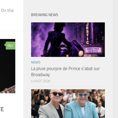
e On the
BREAKING NEWS
0
NEWS
La pluie pourpre de Prince s’abat sur
Broadway
4 AOÛT 2026
TE