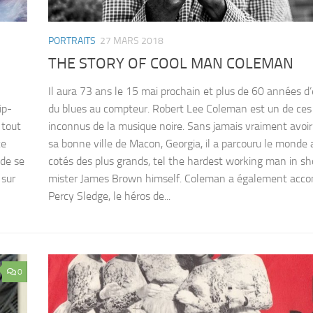
PORTRAITS
27 MARS 2018
THE STORY OF COOL MAN COLEMAN
Il aura 73 ans le 15 mai prochain et plus de 60 années d’
ip-
du blues au compteur. Robert Lee Coleman est un de ces
 tout
inconnus de la musique noire. Sans jamais vraiment avoir
ce
sa bonne ville de Macon, Georgia, il a parcouru le monde 
 de se
cotés des plus grands, tel the hardest working man in s
 sur
mister James Brown himself. Coleman a également acc
Percy Sledge, le héros de...
0