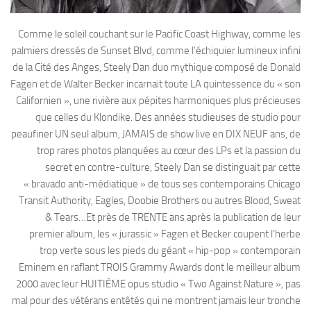
Comme le soleil couchant sur le Pacific Coast Highway, comme les
palmiers dressés de Sunset Blvd, comme l’échiquier lumineux infini
de la Cité des Anges, Steely Dan duo mythique composé de Donald
Fagen et de Walter Becker incarnait toute LA quintessence du « son
Californien », une rivière aux pépites harmoniques plus précieuses
que celles du Klondike. Des années studieuses de studio pour
peaufiner UN seul album, JAMAIS de show live en DIX NEUF ans, de
trop rares photos planquées au cœur des LPs et la passion du
secret en contre-culture, Steely Dan se distinguait par cette
« bravado anti-médiatique » de tous ses contemporains Chicago
Transit Authority, Eagles, Doobie Brothers ou autres Blood, Sweat
& Tears…Et près de TRENTE ans après la publication de leur
premier album, les « jurassic » Fagen et Becker coupent l’herbe
trop verte sous les pieds du géant « hip-pop » contemporain
Eminem en raflant TROIS Grammy Awards dont le meilleur album
2000 avec leur HUITIÈME opus studio « Two Against Nature », pas
mal pour des vétérans entêtés qui ne montrent jamais leur tronche