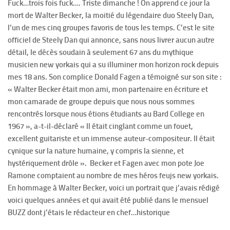
Fuck…trois fois fuck…. Triste dimanche ! On apprend ce jour la
mort de Walter Becker, la moitié du légendaire duo Steely Dan,
l’un de mes cinq groupes favoris de tous les temps. C’est le site
officiel de Steely Dan qui annonce, sans nous livrer aucun autre
détail, le décès soudain à seulement 67 ans du mythique
musicien new yorkais qui a su illuminer mon horizon rock depuis
mes 18 ans. Son complice Donald Fagen a témoigné sur son site :
« Walter Becker était mon ami, mon partenaire en écriture et
mon camarade de groupe depuis que nous nous sommes
rencontrés lorsque nous étions étudiants au Bard College en
1967 », a-t-il-déclaré « Il était cinglant comme un fouet,
excellent guitariste et un immense auteur-compositeur. Il était
cynique sur la nature humaine, y compris la sienne, et
hystériquement drôle ». Becker et Fagen avec mon pote Joe
Ramone comptaient au nombre de mes héros feujs new yorkais.
En hommage à Walter Becker, voici un portrait que j’avais rédigé
voici quelques années et qui avait été publié dans le mensuel
BUZZ dont j’étais le rédacteur en chef…historique