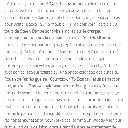
m’offrira ce jour de Juillet 74 en happy birthday, elle était créditée
sous la mystérieuse fonction de « security »; mais en tant que
« garde du corps » Karen comptait sans doute déjà beaucoup plus
pour Walter Becker. Sur le meuble Hi Fi de bois verni les trois 33
tours de Steely Dan se sont vite empilés sur le chargeur
automatique …et sous le diamant, là tout au fond du sillon, en
encaissant ce choc harmonique, gorgé au blues, au jazz et à la soul,
mon sang n’a fait qu’un tour. J’étais désormais et à jamais accro à
ces riches vibes carrossées comme une Cadillac classique et
griffées par ces anti-stars de Fagen et Becker. “Can’t By A Thrill”
avec son collage surréaliste sur une photo colorisée des putes du
Rouen de l’après guerre, “Countdown To Ecstasy” et sa perfection
pop, et enfin “Pretzel Logic” avec son cocktail grisant de funk ultra
précis, de swing et de rock. Contrairement à la coutume, le visage
des musiciens n’apparaissait pas au recto des pochettes. Quant aux
textes, surréalistes et bourrés de traits d’humour, ils étaient une
éternelle parabole sur l’absurdité de la vie, un esprit nourri de leurs
racines ashkénazes et New Yorkaises, comme un Woody Allen qui
cultive l’art de la dérision lorsque tant d’autres se contentent de