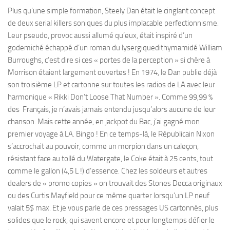
Plus qu’une simple formation, Steely Dan était le cinglant concept
de deux serial killers soniques du plus implacable perfectionnisme.
Leur pseudo, provoc aussi allumé qu’eux, était inspiré d’un
godemiché échappé d’un roman du lysergiquedithymamidé William
Burroughs, c’est dire si ces « portes de la perception » si chère à
Morrison étaient largement ouvertes ! En 1974, le Dan publie déjà
son troisième LP et cartonne sur toutes les radios de LA avec leur
harmonique « Rikki Don’t Loose That Number ». Comme 99,99 %
des Français, je n’avais jamais entendu jusqu’alors aucune de leur
chanson. Mais cette année, en jackpot du Bac, j’ai gagné mon
premier voyage à LA. Bingo ! En ce temps-là, le Républicain Nixon
s’accrochait au pouvoir, comme un morpion dans un caleçon,
résistant face au tollé du Watergate, le Coke était à 25 cents, tout
comme le gallon (4,5 L !) d’essence. Chez les soldeurs et autres
dealers de « promo copies » on trouvait des Stones Decca originaux
ou des Curtis Mayfield pour ce même quarter lorsqu’un LP neuf
valait 5$ max. Et je vous parle de ces pressages US cartonnés, plus
solides que le rock, qui savent encore et pour longtemps défier le