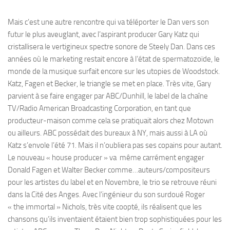
Mais c’est une autre rencontre qui va téléporter le Dan vers son
futur le plus aveuglant, avec l’aspirant producer Gary Katz qui
cristallisera le vertigineux spectre sonore de Steely Dan. Dans ces
années où le marketing restait encore à l’état de spermatozoïde, le
monde de la musique surfait encore sur les utopies de Woodstock.
Katz, Fagen et Becker, le triangle se met en place. Très vite, Gary
parvient à se faire engager par ABC/Dunhill, le label de la chaîne
TV/Radio American Broadcasting Corporation, en tant que
producteur-maison comme cela se pratiquait alors chez Motown
ou ailleurs. ABC possédait des bureaux à NY, mais aussi à LA où
Katz s’envole l’été 71. Mais il n’oubliera pas ses copains pour autant.
Le nouveau « house producer » va même carrément engager
Donald Fagen et Walter Becker comme…auteurs/compositeurs
pour les artistes du label et en Novembre, le trio se retrouve réuni
dans la Cité des Anges. Avec l’ingénieur du son surdoué Roger
« the immortal » Nichols, très vite coopté, ils réalisent que les
chansons qu’ils inventaient étaient bien trop sophistiquées pour les