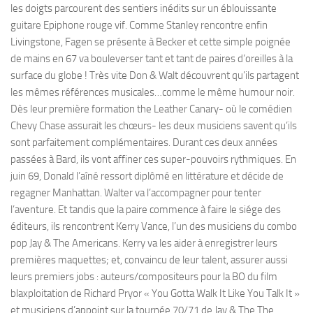
les doigts parcourent des sentiers inédits sur un éblouissante
guitare Epiphone rouge vif. Comme Stanley rencontre enfin
Livingstone, Fagen se présente à Becker et cette simple poignée
de mains en 67 va bouleverser tant et tant de paires d’oreilles à la
surface du globe ! Très vite Don & Walt découvrent qu’ils partagent
les mêmes références musicales…comme le même humour noir.
Dès leur première formation the Leather Canary- où le comédien
Chevy Chase assurait les chœurs- les deux musiciens savent qu’ils
sont parfaitement complémentaires. Durant ces deux années
passées à Bard, ils vont affiner ces super-pouvoirs rythmiques. En
juin 69, Donald l’aîné ressort diplômé en littérature et décide de
regagner Manhattan. Walter va l’accompagner pour tenter
l’aventure. Et tandis que la paire commence à faire le siége des
éditeurs, ils rencontrent Kerry Vance, l’un des musiciens du combo
pop Jay & The Americans. Kerry va les aider à enregistrer leurs
premières maquettes; et, convaincu de leur talent, assurer aussi
leurs premiers jobs : auteurs/compositeurs pour la BO du film
blaxploitation de Richard Pryor « You Gotta Walk It Like You Talk It »
et musiciens d’appoint sur la tournée 70/71 de Jay & The The