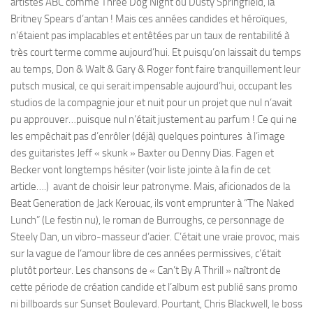
artistes ABC comme Three Dog Night ou Dusty Springfield, la
Britney Spears d’antan ! Mais ces années candides et héroïques,
n’étaient pas implacables et entêtées par un taux de rentabilité à
très court terme comme aujourd’hui. Et puisqu’on laissait du temps
au temps, Don & Walt & Gary & Roger font faire tranquillement leur
putsch musical, ce qui serait impensable aujourd’hui, occupant les
studios de la compagnie jour et nuit pour un projet que nul n’avait
pu approuver…puisque nul n’était justement au parfum ! Ce qui ne
les empêchait pas d’enrôler (déjà) quelques pointures à l’image
des guitaristes Jeff « skunk » Baxter ou Denny Dias. Fagen et
Becker vont longtemps hésiter (voir liste jointe à la fin de cet
article….) avant de choisir leur patronyme. Mais, aficionados de la
Beat Generation de Jack Kerouac, ils vont emprunter à “The Naked
Lunch” (Le festin nu), le roman de Burroughs, ce personnage de
Steely Dan, un vibro-masseur d’acier. C’était une vraie provoc, mais
sur la vague de l’amour libre de ces années permissives, c’était
plutôt porteur. Les chansons de « Can’t By A Thrill » naîtront de
cette période de création candide et l’album est publié sans promo
ni billboards sur Sunset Boulevard. Pourtant, Chris Blackwell, le boss