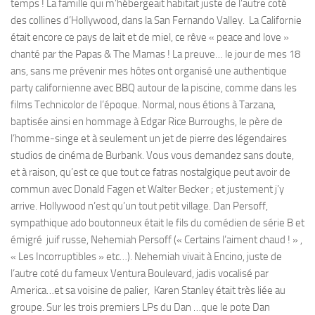
temps ! La famille qui m’hébergeait habitait juste de l’autre coté
des collines d’Hollywood, dans la San Fernando Valley. La Californie
était encore ce pays de lait et de miel, ce rêve « peace and love »
chanté par the Papas & The Mamas ! La preuve… le jour de mes 18
ans, sans me prévenir mes hôtes ont organisé une authentique
party californienne avec BBQ autour de la piscine, comme dans les
films Technicolor de l’époque. Normal, nous étions à Tarzana,
baptisée ainsi en hommage à Edgar Rice Burroughs, le père de
l’homme-singe et à seulement un jet de pierre des légendaires
studios de cinéma de Burbank. Vous vous demandez sans doute,
et à raison, qu’est ce que tout ce fatras nostalgique peut avoir de
commun avec Donald Fagen et Walter Becker ; et justement j’y
arrive. Hollywood n’est qu’un tout petit village. Dan Persoff,
sympathique ado boutonneux était le fils du comédien de série B et
émigré juif russe, Nehemiah Persoff (« Certains l’aiment chaud ! » ,
« Les Incorruptibles » etc…). Nehemiah vivait à Encino, juste de
l’autre coté du fameux Ventura Boulevard, jadis vocalisé par
America…et sa voisine de palier, Karen Stanley était très liée au
groupe. Sur les trois premiers LPs du Dan …que le pote Dan