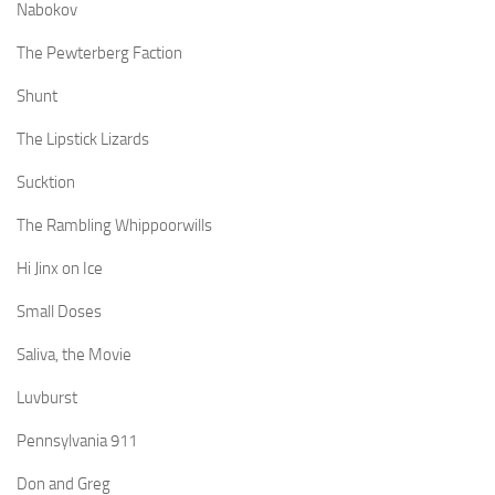
Nabokov
The Pewterberg Faction
Shunt
The Lipstick Lizards
Sucktion
The Rambling Whippoorwills
Hi Jinx on Ice
Small Doses
Saliva, the Movie
Luvburst
Pennsylvania 911
Don and Greg