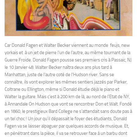
Car Donald Fagen et Walter Becker viennent au monde feujs, new
yorkais et à un jet de pierre l’un de l’autre, au même tournant de la
Guerre Froide. Donald Fagen pousse ses premiers cris à Passaic, NJ
le 10 Janvier 48. Walter Becker naîtra deux ans plus tard à
Manhattan, juste de l’autre coté de l’Hudson river. Sans se
connaître, ils vont explorer les mêmes sentiers jazzés par Parker,
Coltrane ou Ellington, même si Donald étudie déjà le piano et
Walter la guitare. Mais c’est à 200 km de là, au nord de l’Etat de NY,
à Annandale On Hudson que vont se rencontrer Don et Walt. Fondé
en 1860, le prestigieux Bard College ne s’attendait sans doute pas à
un tel choc ! Un jour qu’il dépassait le foyer des étudiants, Donald
Fagen va se laisser alpaguer par quelques accords de musique. Et,
en pénétrant dans la pièce, il va se retrouver face à un barbu dont