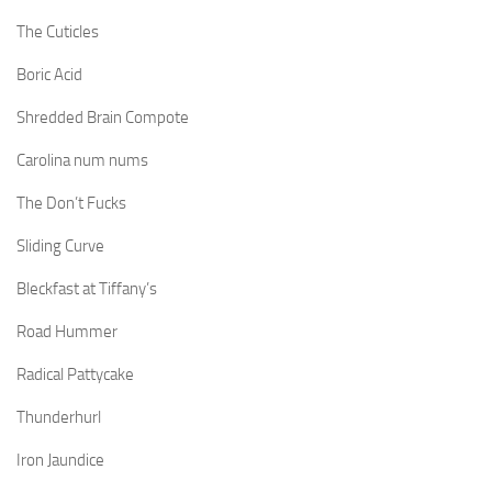
The Cuticles
Boric Acid
Shredded Brain Compote
Carolina num nums
The Don’t Fucks
Sliding Curve
Bleckfast at Tiffany’s
Road Hummer
Radical Pattycake
Thunderhurl
Iron Jaundice