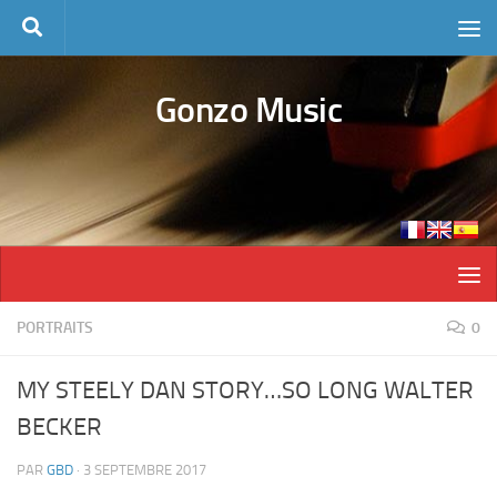
Skip to content
Gonzo Music
PORTRAITS
0
MY STEELY DAN STORY…SO LONG WALTER
BECKER
PAR
GBD
·
3 SEPTEMBRE 2017