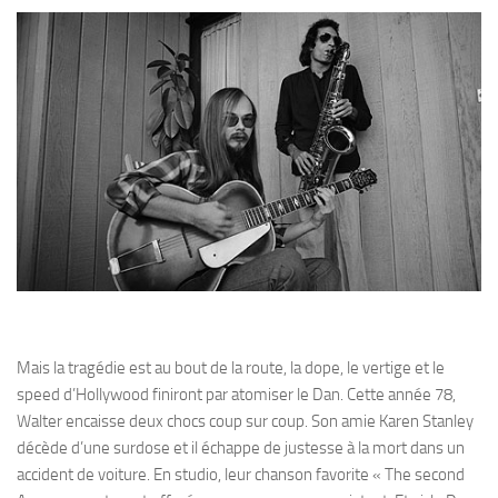
Mais la tragédie est au bout de la route, la dope, le vertige et le
speed d’Hollywood finiront par atomiser le Dan. Cette année 78,
Walter encaisse deux chocs coup sur coup. Son amie Karen Stanley
décède d’une surdose et il échappe de justesse à la mort dans un
accident de voiture. En studio, leur chanson favorite « The second