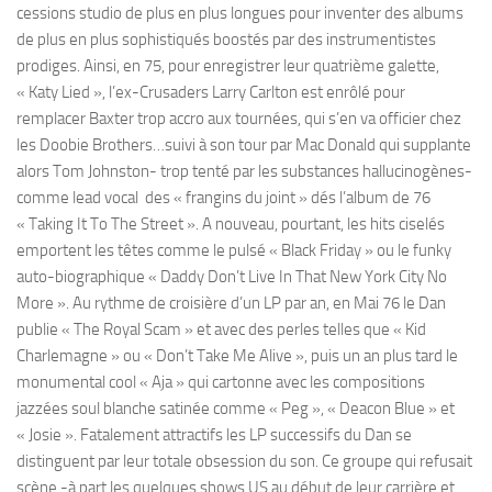
cessions studio de plus en plus longues pour inventer des albums
de plus en plus sophistiqués boostés par des instrumentistes
prodiges. Ainsi, en 75, pour enregistrer leur quatrième galette,
« Katy Lied », l’ex-Crusaders Larry Carlton est enrôlé pour
remplacer Baxter trop accro aux tournées, qui s’en va officier chez
les Doobie Brothers…suivi à son tour par Mac Donald qui supplante
alors Tom Johnston- trop tenté par les substances hallucinogènes-
comme lead vocal des « frangins du joint » dés l’album de 76
« Taking It To The Street ». A nouveau, pourtant, les hits ciselés
emportent les têtes comme le pulsé « Black Friday » ou le funky
auto-biographique « Daddy Don’t Live In That New York City No
More ». Au rythme de croisière d’un LP par an, en Mai 76 le Dan
publie « The Royal Scam » et avec des perles telles que « Kid
Charlemagne » ou « Don’t Take Me Alive », puis un an plus tard le
monumental cool « Aja » qui cartonne avec les compositions
jazzées soul blanche satinée comme « Peg », « Deacon Blue » et
« Josie ». Fatalement attractifs les LP successifs du Dan se
distinguent par leur totale obsession du son. Ce groupe qui refusait
scène -à part les quelques shows US au début de leur carrière et