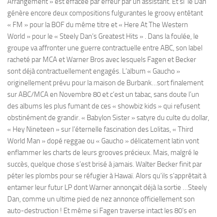
Arrangement » est effacée par erreur par un assistant. Et si le Dan
génère encore deux compositions fulgurantes le groovy entêtant
« FM » pour la BOF du même titre et « Here At The Western
World » pour le « Steely Dan’s Greatest Hits » . Dans la foulée, le
groupe va affronter une guerre contractuelle entre ABC, son label
racheté par MCA et Warner Bros avec lesquels Fagen et Becker
sont déjà contractuellement engagés. L’album « Gaucho »
originellement prévu pour la maison de Burbank…sort finalement
sur ABC/MCA en Novembre 80 et c’est un tabac, sans doute l’un
des albums les plus fumant de ces « showbiz kids » qui refusent
obstinément de grandir. « Babylon Sister » satyre du culte du dollar,
« Hey Nineteen » sur l’éternelle fascination des Lolitas, « Third
World Man » dopé reggae ou « Gaucho » délicatement latin vont
enflammer les charts de leurs grooves précieux. Mais, malgré le
succès, quelque chose s’est brisé à jamais. Walter Becker finit par
péter les plombs pour se réfugier à Hawaï. Alors qu’ils s’apprêtait à
entamer leur futur LP dont Warner annonçait déjà la sortie …Steely
Dan, comme un ultime pied de nez annonce officiellement son
auto-destruction ! Et même si Fagen traverse intact les 80’s en