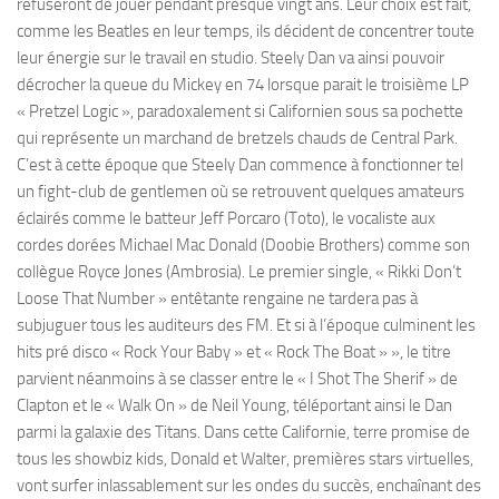
refuseront de jouer pendant presque vingt ans. Leur choix est fait,
comme les Beatles en leur temps, ils décident de concentrer toute
leur énergie sur le travail en studio. Steely Dan va ainsi pouvoir
décrocher la queue du Mickey en 74 lorsque parait le troisième LP
« Pretzel Logic », paradoxalement si Californien sous sa pochette
qui représente un marchand de bretzels chauds de Central Park.
C’est à cette époque que Steely Dan commence à fonctionner tel
un fight-club de gentlemen où se retrouvent quelques amateurs
éclairés comme le batteur Jeff Porcaro (Toto), le vocaliste aux
cordes dorées Michael Mac Donald (Doobie Brothers) comme son
collègue Royce Jones (Ambrosia). Le premier single, « Rikki Don’t
Loose That Number » entêtante rengaine ne tardera pas à
subjuguer tous les auditeurs des FM. Et si à l’époque culminent les
hits pré disco « Rock Your Baby » et « Rock The Boat » », le titre
parvient néanmoins à se classer entre le « I Shot The Sherif » de
Clapton et le « Walk On » de Neil Young, téléportant ainsi le Dan
parmi la galaxie des Titans. Dans cette Californie, terre promise de
tous les showbiz kids, Donald et Walter, premières stars virtuelles,
vont surfer inlassablement sur les ondes du succès, enchaînant des