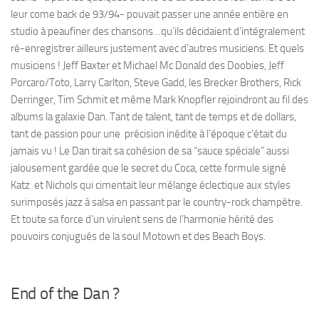
leur come back de 93/94- pouvait passer une année entière en
studio à peaufiner des chansons…qu’ils décidaient d’intégralement
ré-enregistrer ailleurs justement avec d’autres musiciens. Et quels
musiciens ! Jeff Baxter et Michael Mc Donald des Doobies, Jeff
Porcaro/Toto, Larry Carlton, Steve Gadd, les Brecker Brothers, Rick
Derringer, Tim Schmit et même Mark Knopfler rejoindront au fil des
albums la galaxie Dan. Tant de talent, tant de temps et de dollars,
tant de passion pour une précision inédite à l’époque c’était du
jamais vu ! Le Dan tirait sa cohésion de sa “sauce spéciale” aussi
jalousement gardée que le secret du Coca, cette formule signé
Katz et Nichols qui cimentait leur mélange éclectique aux styles
surimposés jazz à salsa en passant par le country-rock champêtre.
Et toute sa force d’un virulent sens de l’harmonie hérité des
pouvoirs conjugués de la soul Motown et des Beach Boys.
End of the Dan ?