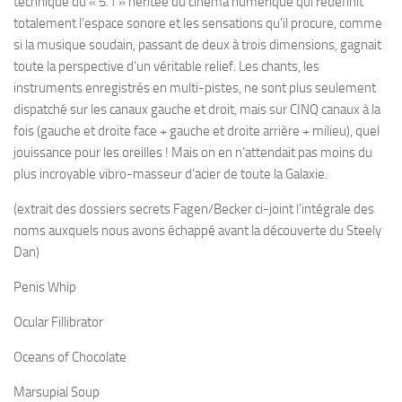
technique du « 5.1 » héritée du cinéma numérique qui redéfinit
totalement l’espace sonore et les sensations qu’il procure, comme
si la musique soudain, passant de deux à trois dimensions, gagnait
toute la perspective d’un véritable relief. Les chants, les
instruments enregistrés en multi-pistes, ne sont plus seulement
dispatché sur les canaux gauche et droit, mais sur CINQ canaux à la
fois (gauche et droite face + gauche et droite arrière + milieu), quel
jouissance pour les oreilles ! Mais on en n’attendait pas moins du
plus incroyable vibro-masseur d’acier de toute la Galaxie.
(extrait des dossiers secrets Fagen/Becker ci-joint l’intégrale des
noms auxquels nous avons échappé avant la découverte du Steely
Dan)
Penis Whip
Ocular Fillibrator
Oceans of Chocolate
Marsupial Soup