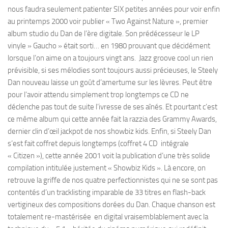
nous faudra seulement patienter SIX petites années pour voir enfin
au printemps 2000 voir publier « Two Against Nature », premier
album studio du Dan de l’ère digitale. Son prédécesseur le LP
vinyle » Gaucho » était sorti… en 1980 prouvant que décidément
lorsque l’on aime on a toujours vingt ans. Jazz groove cool un rien
prévisible, si ses mélodies sont toujours aussi précieuses, le Steely
Dan nouveau laisse un goût d’amertume sur les lèvres. Peut être
pour l’avoir attendu simplement trop longtemps ce CD ne
déclenche pas tout de suite l’ivresse de ses aînés. Et pourtant c’est
ce même album qui cette année fait la razzia des Grammy Awards,
dernier clin d’œil jackpot de nos showbiz kids. Enfin, si Steely Dan
s’est fait coffret depuis longtemps (coffret 4 CD intégrale
« Citizen »), cette année 2001 voit la publication d’une très solide
compilation intitulée justement « Showbiz Kids ». Là encore, on
retrouve la griffe de nos quatre perfectionnistes qui ne se sont pas
contentés d’un tracklisting imparable de 33 titres en flash-back
vertigineux des compositions dorées du Dan. Chaque chanson est
totalement re-mastérisée en digital vraisemblablement avec la