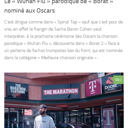
Le « Wuhan Flu » parodique de « Borat »
nominé aux Oscars
C’est dingue comme dans « Spinal Tap » sauf que c’est pour de
vrai, en effet le frangin de Sacha Baron Cohen veut
interpréter, à la prochaine cérémonie des Oscars la chanson
parodique « Wuhan Flu », découverte dans « Borat 2 » face à
un parterre de fachos trumpistes bas du front, qui est nominée
dans la catégorie « Meilleure chanson originale » .
0