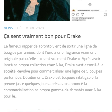
NEWS
3 DÉCEMBRE 2020
Ça sent vraiment bon pour Drake
Le fameux rapper de Toronto vient de sortir une ligne de
bougies parfumées, dont l’une a une flagrance vraiment
originale puisqu’elle… « sent vraiment Drake ». Après avoir
lancé sa propre collection chez Nike, Drake s’est associé à la
société Revolve pour commercialiser une ligne de 5 bougies
parfumées. Décidément, Drake est toujours infatigable, la
preuve juste quelques jours après avoir annoncé la
commercialisation sa propre gamme de shmatès avec Nike
pour le...