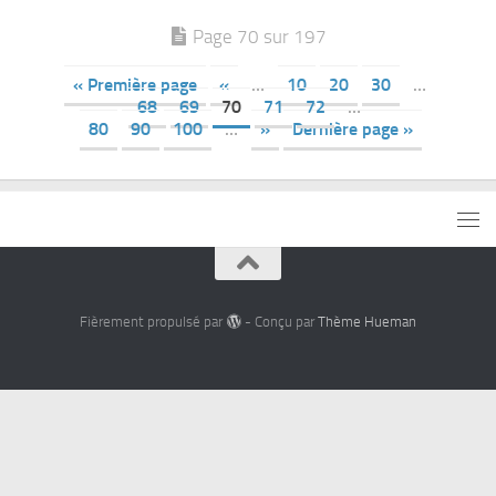
Page 70 sur 197
« Première page
«
…
10
20
30
…
68
69
70
71
72
…
80
90
100
…
»
Dernière page »
Fièrement propulsé par
- Conçu par
Thème Hueman