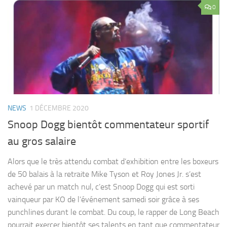
0
NEWS
1 DÉCEMBRE 2020
Snoop Dogg bientôt commentateur sportif
au gros salaire
Alors que le très attendu combat d’exhibition entre les boxeurs
de 50 balais à la retraite Mike Tyson et Roy Jones Jr. s’est
achevé par un match nul, c’est Snoop Dogg qui est sorti
vainqueur par KO de l’événement samedi soir grâce à ses
punchlines durant le combat. Du coup, le rapper de Long Beach
pourrait exercer bientôt ses talents en tant que commentateur