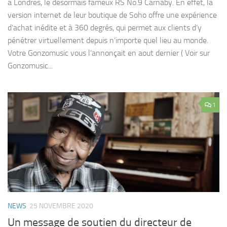
à Londres, le désormais fameux RS No.9 Carnaby. En effet, la
version internet de leur boutique de Soho offre une expérience
d’achat inédite et à 360 degrés, qui permet aux clients d’y
pénétrer virtuellement depuis n’importe quel lieu au monde.
Votre Gonzomusic vous l’annonçait en aout dernier ( Voir sur
Gonzomusic...
1
NEWS
25 NOVEMBRE 2020
Un message de soutien du directeur de