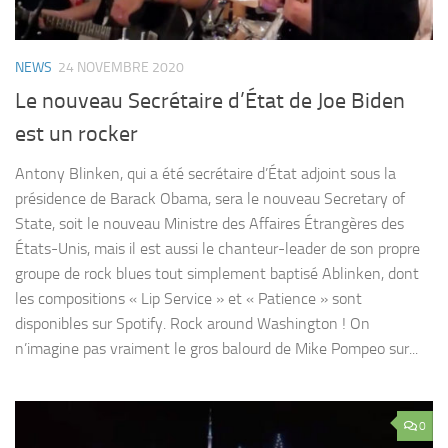
NEWS
24 NOVEMBRE 2020
Le nouveau Secrétaire d’État de Joe Biden
est un rocker
Antony Blinken, qui a été secrétaire d’État adjoint sous la
présidence de Barack Obama, sera le nouveau Secretary of
State, soit le nouveau Ministre des Affaires Étrangères des
États-Unis, mais il est aussi le chanteur-leader de son propre
groupe de rock blues tout simplement baptisé Ablinken, dont
les compositions « Lip Service » et « Patience » sont
disponibles sur Spotify. Rock around Washington ! On
n’imagine pas vraiment le gros balourd de Mike Pompeo sur...
0