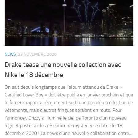
NEWS
23 NOVEMBRE 2020
Drake tease une nouvelle collection avec
Nike le 18 décembre
On sait depuis longtemps que l’album attendu de Drake «
Certified Lover Boy » doit être publié en janvier prochain et que
le fameux rapper a récemment sorti une première collection de
vêtements, mais d’autres fringues seraient en route. Pour
l’annoncer, Drizzy a illuminé le ciel de Toronto d’un nouveau
logo et posté sur les réseaux une mystérieuse date : le 18
décembre 2020 ! La news d’une nouvelle collaboration entre...