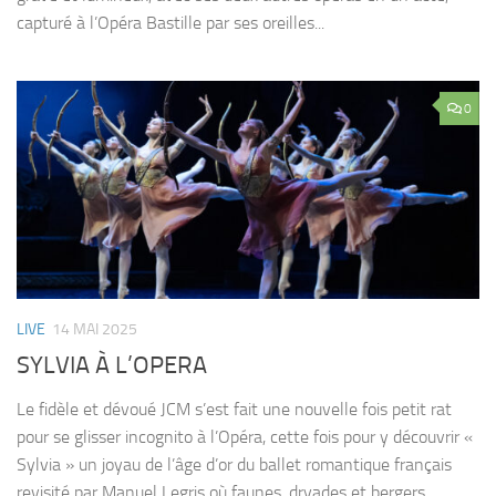
capturé à l’Opéra Bastille par ses oreilles...
0
LIVE
14 MAI 2025
SYLVIA À L’OPERA
Le fidèle et dévoué JCM s’est fait une nouvelle fois petit rat
pour se glisser incognito à l’Opéra, cette fois pour y découvrir «
Sylvia » un joyau de l’âge d’or du ballet romantique français
revisité par Manuel Legris où faunes, dryades et bergers