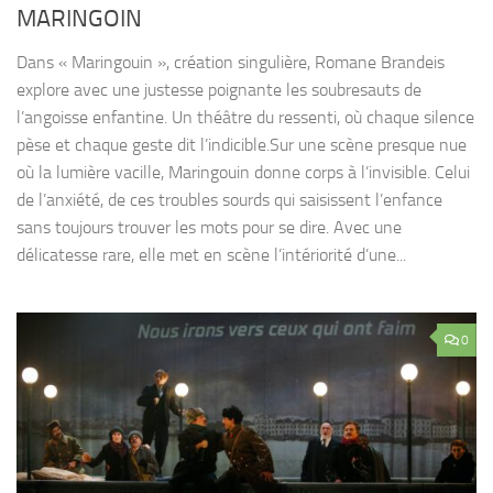
MARINGOIN
Dans « Maringouin », création singulière, Romane Brandeis
explore avec une justesse poignante les soubresauts de
l’angoisse enfantine. Un théâtre du ressenti, où chaque silence
pèse et chaque geste dit l’indicible.Sur une scène presque nue
où la lumière vacille, Maringouin donne corps à l’invisible. Celui
de l’anxiété, de ces troubles sourds qui saisissent l’enfance
sans toujours trouver les mots pour se dire. Avec une
délicatesse rare, elle met en scène l’intériorité d’une...
0