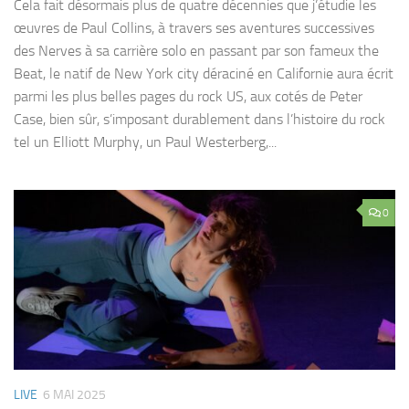
Cela fait désormais plus de quatre décennies que j’étudie les
œuvres de Paul Collins, à travers ses aventures successives
des Nerves à sa carrière solo en passant par son fameux the
Beat, le natif de New York city déraciné en Californie aura écrit
parmi les plus belles pages du rock US, aux cotés de Peter
Case, bien sûr, s’imposant durablement dans l’histoire du rock
tel un Elliott Murphy, un Paul Westerberg,...
0
LIVE
6 MAI 2025