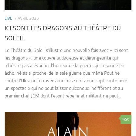
LIVE
7 AVRIL 2025
ICI SONT LES DRAGONS AU THÉÂTRE DU
SOLEIL
Le Théâtre du Soleil s’illustre une nouvelle fois avec « Ici sont
les dragons », une œuvre audacieuse et dérangeante qui
n’hésite pas à évoquer l’horreur de la guerre, qui résonne en
écho, hélas si proche, de la sale guerre que mène Poutine
contre l’Ukraine à travers une mise en scène captivante pour
un spectacle qui ne peut laisser quiconque indifférent et au
premier chef JCM dont l’esprit rebelle et militant ne peut...
0