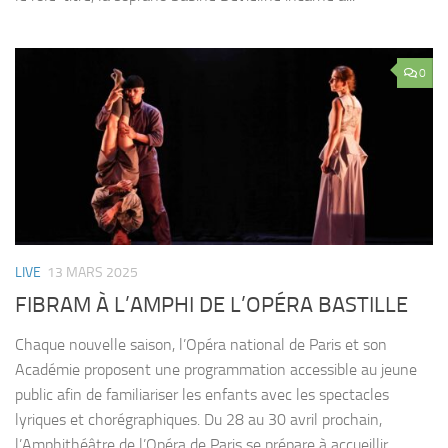
0
LIVE
13 MARS 2025
FIBRAM À L’AMPHI DE L’OPÉRA BASTILLE
Chaque nouvelle saison, l’Opéra national de Paris et son
Académie proposent une programmation accessible au jeune
public afin de familiariser les enfants avec les spectacles
lyriques et chorégraphiques. Du 28 au 30 avril prochain,
l’Amphithéâtre de l’Opéra de Paris se prépare à accueillir