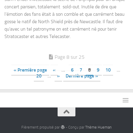
concert parisien, totalement sold-out. Inutile de dire que
l’émotion des fans était à son comble et que carrément beau
gosse le natif de North Shield près de Newcastle. Il faut dire
qu’avec un tel patronyme on est carrément né pour tenir
Stratocaster et autres Telecaster.
Page 8 sur 25
« Première page
«
…
6
7
8
9
10
…
20
…
»
Dernière page »
Fièrement propulsé par
- Conçu par
Thème Hueman