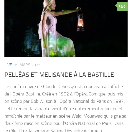
0
LIVE
19 MARS 2025
PELLÉAS ET MELISANDE À LA BASTILLE
Le chef d’œuvre de Claude Debussy est à nouveau à l’affiche
de l’Opéra Bastille. Créé en 1902 à l’Opéra Comique, puis mis
en scène par Bob Wilson à l’Opéra National de Paris en 1997,
cette œuvre fascinante vient d’être entièrement relookée et
rafraîchie par le metteur en scène Wajdi Mouawad qui signe sa
deuxième mise en scène pour l’Opéra National de Paris. Dans
le rôle-titre, la soprano Sabine Devieilhe incarne à...