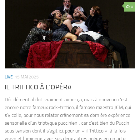
0
LIVE
15 MAI 2025
IL TRITTICO À L’OPÉRA
Décidément, il doit vraiment aimer ça, mais à nouveau c’est
encore notre fameux rock-trittico, il famoso maestro JCM, qui
s’y colle, pour nous relater crânement sa dernière expérience
sensorielle d’un triptyque puccinien ; car c’est bien du Puccini
sous tension dont il s’agit ici, pour un « il Trittico » à la fois
grave et lumineux, avec ses deux autres opéras en un acte,