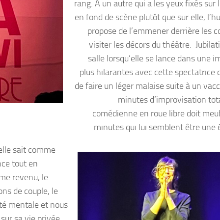
rang. A un autre qui a les yeux fixés sur 
en fond de scène plutôt que sur elle, l’
propose de l’emmener derrière les co
visiter les décors du théâtre. Jubilat
salle lorsqu’elle se lance dans une i
plus hilarantes avec cette spectatrice 
de faire un léger malaise suite à un vacc
minutes d’improvisation tota
comédienne en roue libre doit meub
minutes qui lui semblent être une é
 elle sait comme
ce tout en
lme revenu, le
ons de couple, le
anté mentale et nous
sur sa vie privée