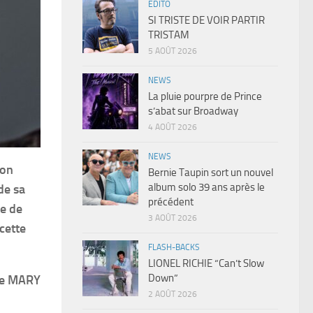
EDITO
SI TRISTE DE VOIR PARTIR
TRISTAM
5 AOÛT 2026
NEWS
La pluie pourpre de Prince
s’abat sur Broadway
4 AOÛT 2026
NEWS
son
Bernie Taupin sort un nouvel
album solo 39 ans après le
de sa
précédent
me de
3 AOÛT 2026
cette
FLASH-BACKS
LIONEL RICHIE “Can’t Slow
Down”
he MARY
2 AOÛT 2026