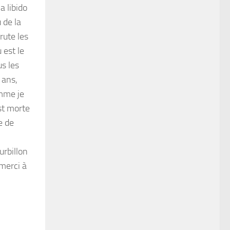
a libido
 de la
rute les
 est le
us les
 ans,
omme je
est morte
e de
urbillon
merci à