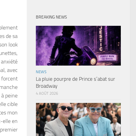
BREAKING NEWS
ablement
es de sa
son look
unettes,
 anxiété
al, avec
NEWS
 forcent
La pluie pourpre de Prince s’abat sur
Broadway
à manche
4 AOÛT 2026
 à peine
lle cible
êtes mon
t-elle en
 premier