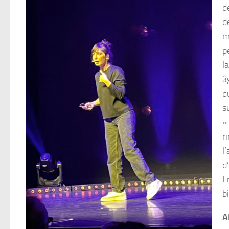
d
d
m
p
l
â
q
s
»
r
l
d
F
b
A