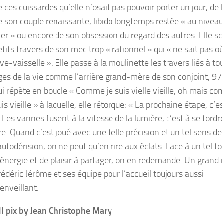
e ces cuissardes qu’elle n’osait pas pouvoir porter un jour, de l
e son couple renaissante, libido longtemps restée « au niveau
er » ou encore de son obsession du regard des autres. Elle sc
etits travers de son mec trop « rationnel » qui « ne sait pas où
ave-vaisselle ». Elle passe à la moulinette les travers liés à to
ges de la vie comme l’arrière grand-mère de son conjoint, 97
ui répète en boucle « Comme je suis vielle vieille, oh mais c
uis vieille » à laquelle, elle rétorque: « La prochaine étape, c’
. Les vannes fusent à la vitesse de la lumière, c’est à se tordr
ire. Quand c’est joué avec une telle précision et un tel sens de
’autodérision, on ne peut qu’en rire aux éclats. Face à un tel to
’énergie et de plaisir à partager, on en redemande. Un grand 
rédéric Jérôme et ses équipe pour l’accueil toujours aussi
ienveillant.
ll pix by Jean Christophe Mary