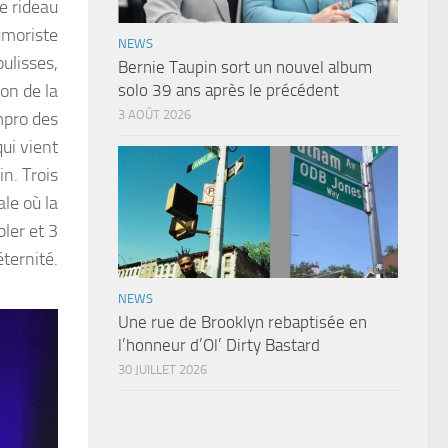
le rideau
humoriste
NEWS
ulisses,
Bernie Taupin sort un nouvel album
ion de la
solo 39 ans après le précédent
3 AOÛT 2026
mpro des
qui vient
in. Trois
le où la
ler et 3
ternité.
NEWS
Une rue de Brooklyn rebaptisée en
l’honneur d’Ol’ Dirty Bastard
30 JUILLET 2026