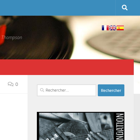
 S. Thompson
0
Rechercher :