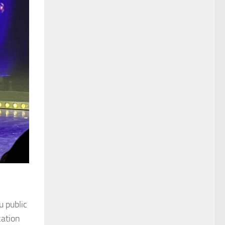
u public
cation