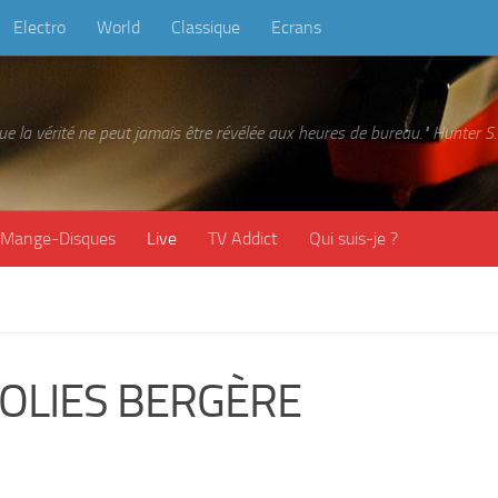
Electro
World
Classique
Ecrans
 que la vérité ne peut jamais être révélée aux heures de bureau." Hunter
Mange-Disques
Live
TV Addict
Qui suis-je ?
OLIES BERGÈRE