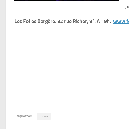
J
e
Les Folies Bergère. 32 rue Richer, 9
. A 19h.
www.fo
Étiquettes :
Ecrans