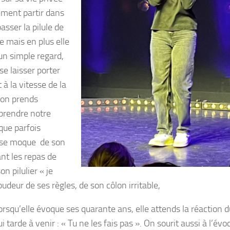
tement partir dans
asser la pilule de
e mais en plus elle
 un simple regard,
e laisser porter
à la vitesse de la
 on prends
eprendre notre
que parfois
le se moque de son
nt les repas de
n pilulier « je
udeur de ses règles, de son côlon irritable,
orsqu’elle évoque ses quarante ans, elle attends la réaction d
ui tarde à venir : « Tu ne les fais pas ». On sourit aussi à l’évo