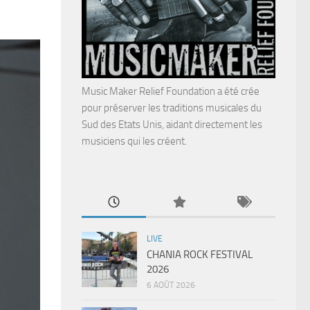
Music Maker Relief Foundation a été crée
pour préserver les traditions musicales du
Sud des Etats Unis, aidant directement les
musiciens qui les créent.
LIVE
CHANIA ROCK FESTIVAL
2026
6 AOÛT 2026