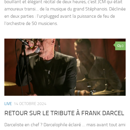
bouillant et élégant récital de deux heures, c’est JCM qui était
amoureux transi… de la musique du grand Stéphanois. Déclinée
en deux parties : l’unplugged avant la puissance de feu de
l’orchestre de 50 musiciens.
0
LIVE
14 OCTOBRE 2024
RETOUR SUR LE TRIBUTE À FRANK DARCEL
Darceliste en chef ? Darcelophile éclairé … mais avant tout ami