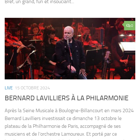
Bref, un grand, fun et insouciant...
0
LIVE
15 OCTOBRE 2024
BERNARD LAVILLIERS À LA PHILARMONIE
Après la Seine Musicale à Boulogne-Billancourt en mars 2024
Bernard Lavilliers investissait ce dimanche 13 octobre le
plateau de la Philharmonie de Paris, accompagné de ses
musiciens et de l’orchestre Lamoureux. Et porté par ce