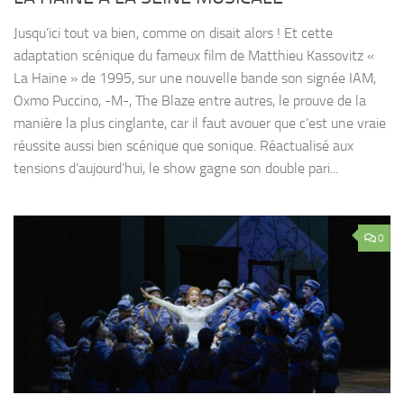
Jusqu’ici tout va bien, comme on disait alors ! Et cette
adaptation scénique du fameux film de Matthieu Kassovitz «
La Haine » de 1995, sur une nouvelle bande son signée IAM,
Oxmo Puccino, -M-, The Blaze entre autres, le prouve de la
manière la plus cinglante, car il faut avouer que c’est une vraie
réussite aussi bien scénique que sonique. Réactualisé aux
tensions d’aujourd’hui, le show gagne son double pari...
0