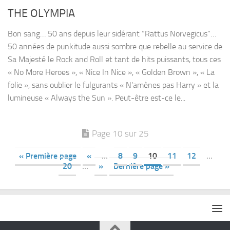
THE OLYMPIA
Bon sang… 50 ans depuis leur sidérant “Rattus Norvegicus”…
50 années de punkitude aussi sombre que rebelle au service de
Sa Majesté le Rock and Roll et tant de hits puissants, tous ces
« No More Heroes », « Nice In Nice », « Golden Brown », « La
folie », sans oublier le fulgurants « N’amènes pas Harry » et la
lumineuse « Always the Sun ». Peut-être est-ce le...
Page 10 sur 25
« Première page
«
…
8
9
10
11
12
…
20
…
»
Dernière page »