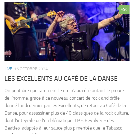
0
LIVE
16 OCTOBRE 2024
LES EXCELLENTS AU CAFÉ DE LA DANSE
On peut dire que rarement le rire n’aura été autant le propre
de l’homme, grace à ce nouveau concert de rock and drôle
donné lundi dernier par les Excellents, de retour au Café de la
Danse, pour assassiner plus de 40 classiques de la rock culture,
dont l’intégrale de l’emblématique LP « Revolver » des
Beatles, adaptés à leur sauce plus pimentée que le Tabasco.