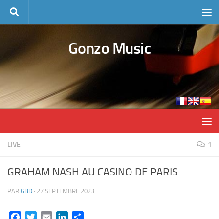
Skip to content
Gonzo Music
LIVE
1
GRAHAM NASH AU CASINO DE PARIS
PAR
GBD
·
27 SEPTEMBRE 2023
Facebook
Twitter
Email
LinkedIn
Partager