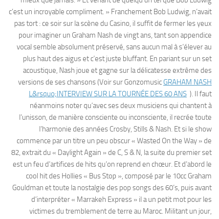
mieux que jamais. » Et venant de quelqu’un tel que Bob Ludwig
c’est un incroyable compliment. » Franchement Bob Ludwig, n’avait
pas tort : ce soir sur la scène du Casino, il suffit de fermer les yeux
pour imaginer un Graham Nash de vingt ans, tant son appendice
vocal semble absolument préservé, sans aucun mal à s’élever au
plus haut des aigus et c’est juste bluffant. En pariant sur un set
acoustique, Nash joue et gagne sur la délicatesse extrême des
versions de ses chansons (Voir sur Gonzomusic
GRAHAM NASH
L&rsquo;INTERVIEW SUR LA TOURNÉE DES 60 ANS
). Il faut
néanmoins noter qu’avec ses deux musiciens qui chantent à
l’unisson, de manière consciente ou inconsciente, il recrée toute
l’harmonie des années Crosby, Stills & Nash. Et si le show
commence par un titre un peu obscur « Wasted On the Way » de
82, extrait du « Daylight Again » de C, S & N, la suite du premier set
est un feu d’artifices de hits qu’on reprend en chœur. Et d’abord le
cool hit des Hollies « Bus Stop », composé par le 10cc Graham
Gouldman et toute la nostalgie des pop songs des 60’s, puis avant
d’interpréter « Marrakeh Express » il a un petit mot pour les
victimes du tremblement de terre au Maroc. Militant un jour,