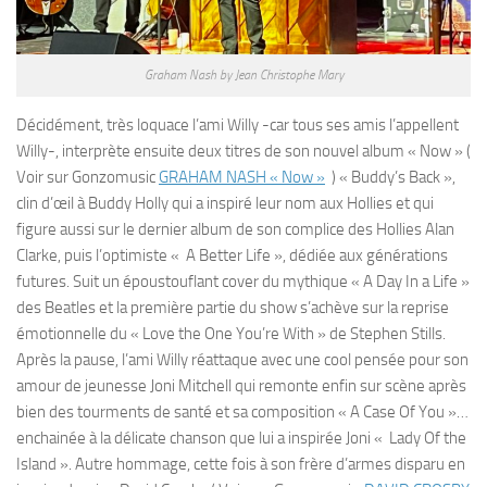
Graham Nash by Jean Christophe Mary
Décidément, très loquace l’ami Willy -car tous ses amis l’appellent
Willy-, interprète ensuite deux titres de son nouvel album « Now » (
Voir sur Gonzomusic
GRAHAM NASH « Now »
) « Buddy’s Back »,
clin d’œil à Buddy Holly qui a inspiré leur nom aux Hollies et qui
figure aussi sur le dernier album de son complice des Hollies Alan
Clarke, puis l’optimiste « A Better Life », dédiée aux générations
futures. Suit un époustouflant cover du mythique « A Day In a Life »
des Beatles et la première partie du show s’achève sur la reprise
émotionnelle du « Love the One You’re With » de Stephen Stills.
Après la pause, l’ami Willy réattaque avec une cool pensée pour son
amour de jeunesse Joni Mitchell qui remonte enfin sur scène après
bien des tourments de santé et sa composition « A Case Of You »…
enchainée à la délicate chanson que lui a inspirée Joni « Lady Of the
Island ». Autre hommage, cette fois à son frère d’armes disparu en