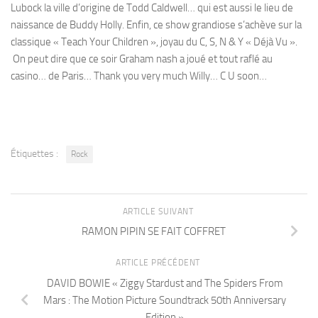
Lubock la ville d’origine de Todd Caldwell… qui est aussi le lieu de
naissance de Buddy Holly. Enfin, ce show grandiose s’achève sur la
classique « Teach Your Children », joyau du C, S, N & Y « Déjà Vu ».
On peut dire que ce soir Graham nash a joué et tout raflé au
casino… de Paris… Thank you very much Willy… C U soon…
Étiquettes :
Rock
ARTICLE SUIVANT
RAMON PIPIN SE FAIT COFFRET
ARTICLE PRÉCÉDENT
DAVID BOWIE « Ziggy Stardust and The Spiders From
Mars : The Motion Picture Soundtrack 50th Anniversary
Edition »