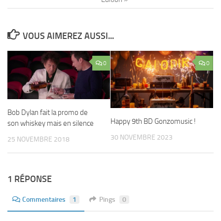
VOUS AIMEREZ AUSSI...
0
0
Bob Dylan fait la promo de
Happy 9th BD Gonzomusic !
son whiskey mais en silence
30 NOVEMBRE 2023
25 NOVEMBRE 2018
1 RÉPONSE
Commentaires
1
Pings
0