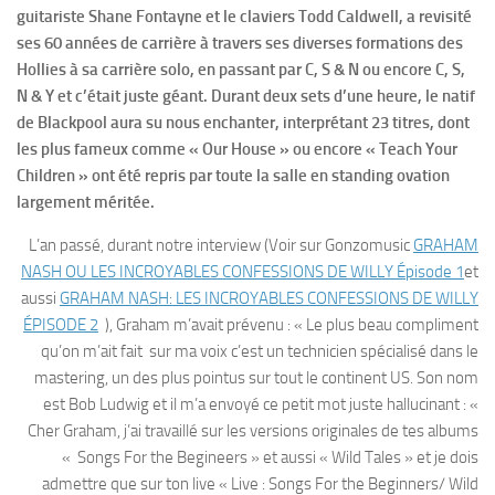
guitariste Shane Fontayne et le claviers Todd Caldwell, a revisité
ses 60 années de carrière à travers ses diverses formations des
Hollies à sa carrière solo, en passant par C, S & N ou encore C, S,
N & Y et c’était juste géant. Durant deux sets d’une heure, le natif
de Blackpool aura su nous enchanter, interprétant 23 titres, dont
les plus fameux comme « Our House » ou encore « Teach Your
Children » ont été repris par toute la salle en standing ovation
largement méritée.
L’an passé, durant notre interview (Voir sur Gonzomusic
GRAHAM
NASH OU LES INCROYABLES CONFESSIONS DE WILLY Épisode 1
et
aussi
GRAHAM NASH: LES INCROYABLES CONFESSIONS DE WILLY
ÉPISODE 2
), Graham m’avait prévenu : « Le plus beau compliment
qu’on m’ait fait sur ma voix c’est un technicien spécialisé dans le
mastering, un des plus pointus sur tout le continent US. Son nom
est Bob Ludwig et il m’a envoyé ce petit mot juste hallucinant : «
Cher Graham, j’ai travaillé sur les versions originales de tes albums
« Songs For the Begineers » et aussi « Wild Tales » et je dois
admettre que sur ton live « Live : Songs For the Beginners/ Wild