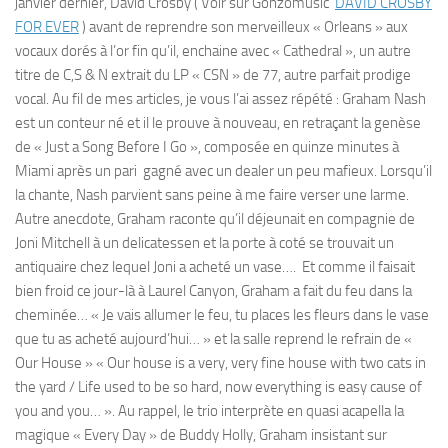
janvier dernier, David Crosby ( Voir sur Gonzomusic
DAVID CROSBY
FOR EVER
) avant de reprendre son merveilleux « Orleans » aux
vocaux dorés à l’or fin qu’il, enchaine avec « Cathedral », un autre
titre de C,S & N extrait du LP « CSN » de 77, autre parfait prodige
vocal. Au fil de mes articles, je vous l’ai assez répété : Graham Nash
est un conteur né et il le prouve à nouveau, en retraçant la genèse
de « Just a Song Before I Go », composée en quinze minutes à
Miami après un pari gagné avec un dealer un peu mafieux. Lorsqu’il
la chante, Nash parvient sans peine à me faire verser une larme.
Autre anecdote, Graham raconte qu’il déjeunait en compagnie de
Joni Mitchell à un delicatessen et la porte à coté se trouvait un
antiquaire chez lequel Joni a acheté un vase…. Et comme il faisait
bien froid ce jour-là à Laurel Canyon, Graham a fait du feu dans la
cheminée… « Je vais allumer le feu, tu places les fleurs dans le vase
que tu as acheté aujourd’hui… » et la salle reprend le refrain de «
Our House » « Our house is a very, very fine house with two cats in
the yard / Life used to be so hard, now everything is easy cause of
you and you… ». Au rappel, le trio interprète en quasi acapella la
magique « Every Day » de Buddy Holly, Graham insistant sur