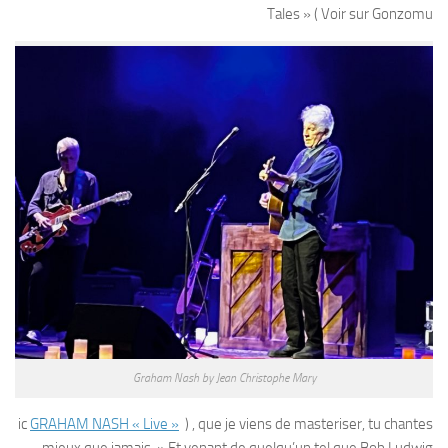
Tales » ( Voir sur Gonzomu
Graham Nash by Jean Christophe Mary
ic
GRAHAM NASH « Live »
) , que je viens de masteriser, tu chantes