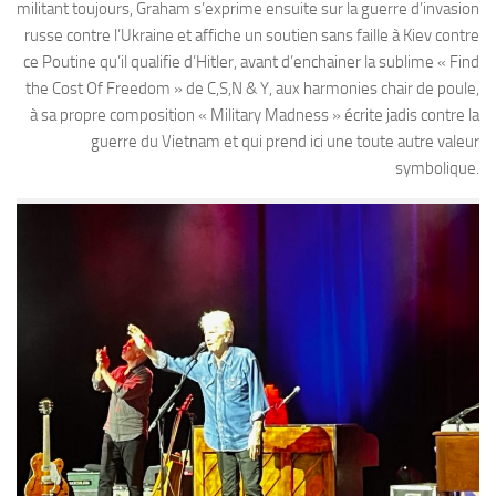
militant toujours, Graham s’exprime ensuite sur la guerre d’invasion
russe contre l’Ukraine et affiche un soutien sans faille à Kiev contre
ce Poutine qu’il qualifie d’Hitler, avant d’enchainer la sublime « Find
the Cost Of Freedom » de C,S,N & Y, aux harmonies chair de poule,
à sa propre composition « Military Madness » écrite jadis contre la
guerre du Vietnam et qui prend ici une toute autre valeur
symbolique.