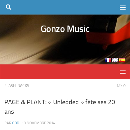
Skip to content
Gonzo Music
FLASH-BACKS
0
PAGE & PLANT: « Unledded » fête ses 20
ans
PAR
GBD
·
19 NOVEMBRE 2014