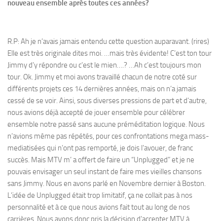
nouveau ensemble après toutes ces années?
R.P: Ah je n’avais jamais entendu cette question auparavant. (rires)
Elle est très originale dites moi. …mais très évidente! C’est ton tour
Jimmy d’y répondre ou c’est le mien….? …Ah c’est toujours mon
tour. Ok. Jimmy et moi avons travaillé chacun de notre coté sur
différents projets ces 14 dernières années, mais on n’a jamais
cessé de se voir. Ainsi, sous diverses pressions de part et d’autre,
nous avions déjà accepté de jouer ensemble pour célébrer
ensemble notre passé sans aucune préméditation logique. Nous
n’avions même pas répétés, pour ces confrontations mega mass-
mediatisées qui n’ont pas remporté, je dois l’avouer, de franc
succès. Mais MTV m’ a offert de faire un “Unplugged” et je ne
pouvais envisager un seul instant de faire mes vieilles chansons
sans Jimmy. Nous en avons parlé en Novembre dernier à Boston.
L’idée de Unplugged était trop limitatif, ça ne collait pas à nos
personnalité et à ce que nous avions fait tout au long de nos
carrières. Nous avons donc pris la décision d’accepter MTV à