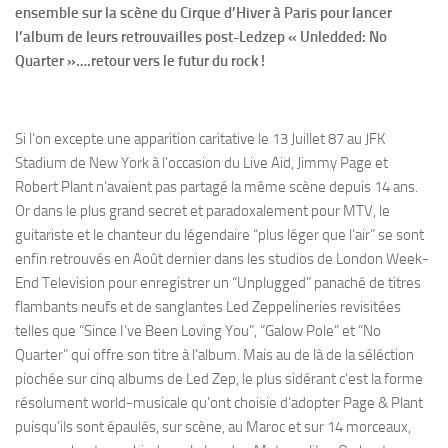
ensemble sur la scène du Cirque d’Hiver à Paris pour lancer
l’album de leurs retrouvailles post-Ledzep « Unledded: No
Quarter »….retour vers le futur du rock !
Si l’on excepte une apparition caritative le 13 Juillet 87 au JFK
Stadium de New York à l’occasion du Live Aid, Jimmy Page et
Robert Plant n’avaient pas partagé la même scène depuis 14 ans.
Or dans le plus grand secret et paradoxalement pour MTV, le
guitariste et le chanteur du légendaire “plus léger que l’air” se sont
enfin retrouvés en Août dernier dans les studios de London Week-
End Television pour enregistrer un “Unplugged” panaché de titres
flambants neufs et de sanglantes Led Zeppelineries revisitées
telles que “Since I’ve Been Loving You”, “Galow Pole” et “No
Quarter” qui offre son titre à l’album. Mais au de là de la séléction
piochée sur cinq albums de Led Zep, le plus sidérant c’est la forme
résolument world-musicale qu’ont choisie d’adopter Page & Plant
puisqu’ils sont épaulés, sur scène, au Maroc et sur 14 morceaux,