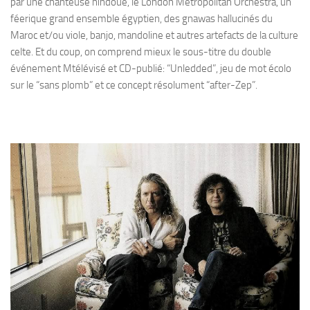
par une chanteuse hindoue, le London Metropolitan Orchestra, un
féerique grand ensemble égyptien, des gnawas hallucinés du
Maroc et/ou viole, banjo, mandoline et autres artefacts de la culture
celte. Et du coup, on comprend mieux le sous-titre du double
événement Mtélévisé et CD-publié: “Unledded”, jeu de mot écolo
sur le “sans plomb” et ce concept résolument “after-Zep”.