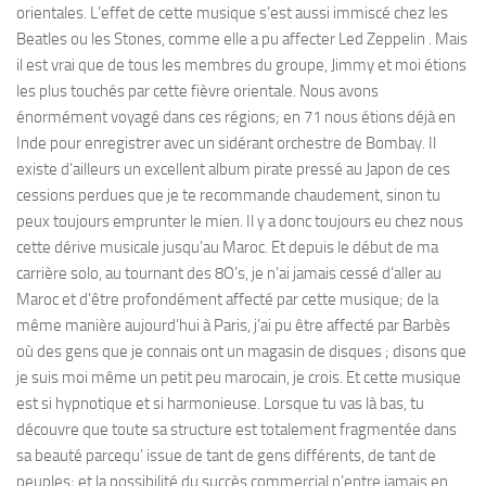
orientales. L’effet de cette musique s’est aussi immiscé chez les
Beatles ou les Stones, comme elle a pu affecter Led Zeppelin . Mais
il est vrai que de tous les membres du groupe, Jimmy et moi étions
les plus touchés par cette fièvre orientale. Nous avons
énormément voyagé dans ces régions; en 71 nous étions déjà en
Inde pour enregistrer avec un sidérant orchestre de Bombay. Il
existe d’ailleurs un excellent album pirate pressé au Japon de ces
cessions perdues que je te recommande chaudement, sinon tu
peux toujours emprunter le mien. Il y a donc toujours eu chez nous
cette dérive musicale jusqu’au Maroc. Et depuis le début de ma
carrière solo, au tournant des 8O’s, je n’ai jamais cessé d’aller au
Maroc et d’être profondément affecté par cette musique; de la
même manière aujourd’hui à Paris, j’ai pu être affecté par Barbès
où des gens que je connais ont un magasin de disques ; disons que
je suis moi même un petit peu marocain, je crois. Et cette musique
est si hypnotique et si harmonieuse. Lorsque tu vas là bas, tu
découvre que toute sa structure est totalement fragmentée dans
sa beauté parcequ’ issue de tant de gens différents, de tant de
peuples; et la possibilité du succès commercial n’entre jamais en