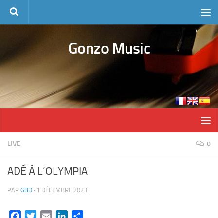
Skip to content
Gonzo Music
LIVE
0
ADÉ À L’OLYMPIA
PAR
GBD
·
1 DÉCEMBRE 2023
Facebook
Twitter
Email
LinkedIn
Partager