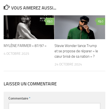
VOUS AIMEREZ AUSSI...
0
0
MYLÈNE FARMER « 87/97 »
Stevie Wonder tance Trump
et se propose de réparer « le
4 OCTOBRE 2025
cœur brisé de sa nation » ?
24 OCTOBRE 2024
LAISSER UN COMMENTAIRE
Commentaire
*