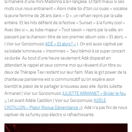
la manière d’une mini Madonna à la Française. Et tant mieux si ses
mots crus nous entrainent « Alors mêle toi d’ton cul ouais » vocalise
la jeune femme de 28 ans dans « Q », un refrain repris par la salle
entière. Et les hits défilent de la festive « Sunset » à la funky cool «
Avec des si », au tube majeur « Tout savoir » repris par la salle, en
passant par la chanson-titre de son premier album solo « Et alors, »
( Voir sur Gonzomusic
ADÉ « Et alors? »
). On est aussi captivé par
sa balade lumineuse « Insomnies ». Seul bémol à ce super concert :
sa durée. Au bout d’une heure seulement Adé disparait en
attendant le rappel et ceux comme moi qui rêvaient d’un titre ou
deux de Thérapie Taxi restent sur leur faim. Mais le girl power de la
chanteuse parisienne est si communicatif qu’on espère avoir
bientôt le plaisir de le partager à nouveau avec elle. Après Juliette
Armanet ( Voir sur Gonzomusic
JULIETTE ARMANET « Brûler le feu
»
) et avant Adèle Castillon ( Voir sur Gonzomusic
ADÈLE
CASTILLON « Plaisir Risque Dépendance »
), Adé n’a pas fini de nous
captiver de sa funky pop électro si rafraichissante.