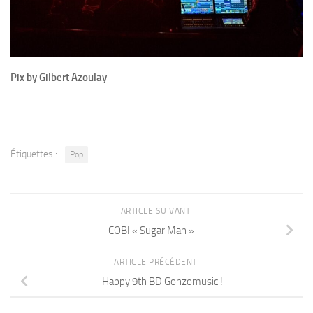
Pix by Gilbert Azoulay
Étiquettes :
Pop
ARTICLE SUIVANT
COBI « Sugar Man »
ARTICLE PRÉCÉDENT
Happy 9th BD Gonzomusic !