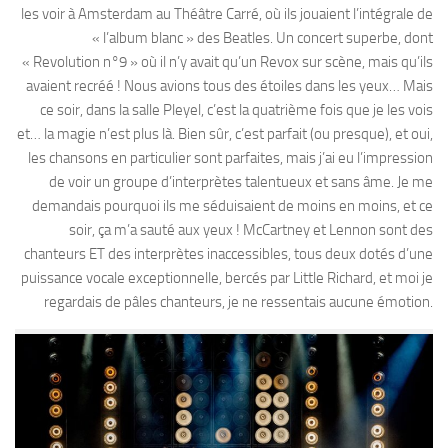
les voir à Amsterdam au Théâtre Carré, où ils jouaient l’intégrale de
« l’album blanc » des Beatles. Un concert superbe, dont
« Revolution n°9 » où il n’y avait qu’un Revox sur scène, mais qu’ils
avaient recréé ! Nous avions tous des étoiles dans les yeux… Mais
ce soir, dans la salle Pleyel, c’est la quatrième fois que je les vois
et… la magie n’est plus là. Bien sûr, c’est parfait (ou presque), et oui,
les chansons en particulier sont parfaites, mais j’ai eu l’impression
de voir un groupe d’interprètes talentueux et sans âme. Je me
demandais pourquoi ils me séduisaient de moins en moins, et ce
soir, ça m’a sauté aux yeux ! McCartney et Lennon sont des
chanteurs ET des interprètes inaccessibles, tous deux dotés d’une
puissance vocale exceptionnelle, bercés par Little Richard, et moi je
regardais de pâles chanteurs, je ne ressentais aucune émotion.