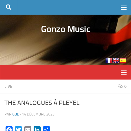
Skip to content
Gonzo Music
LIVE
0
THE ANALOGUES À PLEYEL
PAR
GBD
·
14 DÉCEMBRE 2023
Facebook
Twitter
Email
LinkedIn
Partager