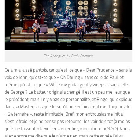
The-Analogues-by-Ferdy-Damman
Cela m’a laissé pantois, car qu’est-ce que « Dear Prudence » sans la
voix de John, qu’est-ce que « Oh Darling » sans celle de Paul, et
même qu’est-ce que « While my guitar gently weeps » sans celle
de George ? Le batteur original a changé, il est un peu meilleur que
le précédent, mais il n’y a pas de personnalité, et Ringo, qui explique
dans sa Masterclass que lorsqu’il joue en binaire, il met toujours du
« 2% ternaire », reste inimitable. Bref, mon enthousiasme initial
s’est refroidi et je ne pense pas retourner les voir de sitôt (à moins
qu’ils ne fassent « Revolver » en entier, mon album préféré). Vous
allez encore me dire que je n’aime rien, mais cette année j’ai vu