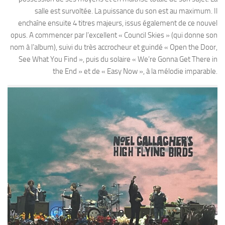
salle est survoltée. La puissance du son est au maximum. Il
enchaîne ensuite 4 titres majeurs, issus également de ce nouvel
opus. A commencer par l’excellent « Council Skies » (qui donne son
nom à l’album), suivi du très accrocheur et guindé « Open the Door,
See What You Find », puis du solaire « We’re Gonna Get There in
the End » et de « Easy Now », à la mélodie imparable.