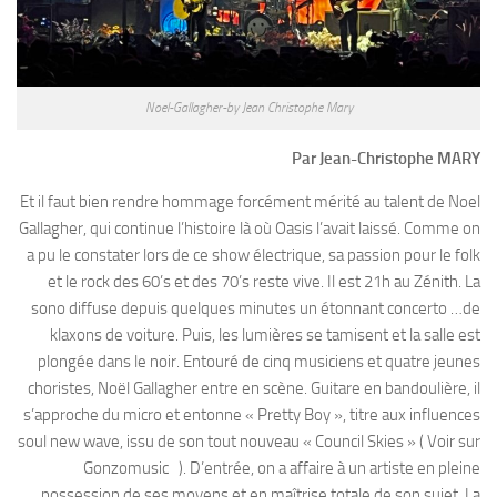
Noel-Gallagher-by Jean Christophe Mary
Par Jean-Christophe MARY
Et il faut bien rendre hommage forcément mérité au talent de Noel
Gallagher, qui continue l’histoire là où Oasis l’avait laissé. Comme on
a pu le constater lors de ce show électrique, sa passion pour le folk
et le rock des 60’s et des 70’s reste vive. Il est 21h au Zénith. La
sono diffuse depuis quelques minutes un étonnant concerto …de
klaxons de voiture. Puis, les lumières se tamisent et la salle est
plongée dans le noir. Entouré de cinq musiciens et quatre jeunes
choristes, Noël Gallagher entre en scène. Guitare en bandoulière, il
s’approche du micro et entonne « Pretty Boy », titre aux influences
soul new wave, issu de son tout nouveau « Council Skies » ( Voir sur
Gonzomusic ). D’entrée, on a affaire à un artiste en pleine
possession de ses moyens et en maîtrise totale de son sujet. La