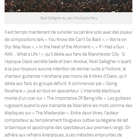
Noel-Gallagher-by Jean Christophe Mary
Il est temps maintenant de survoler sa carrière solo avec des joyaux
de compositions tels « You Know We Can’t Go Back », « We’re on
Our Way Now », « In the Heat of the Moment », « If I Had a Gun…,
AKA… What a Life ! », qu’il dédie aux fans de Manchester City. Si
l’époque Oasis semble belle et bien révolue, Noel Gallagher n’ayant
à ce jour toujours aucune intention de donner suite à l’histoire, le
chanteur guitariste n’enchaine pas moins de 6 titres d’Oasis, qu’il
dédie aux fans du groupe défunt. A commencer par « Going
Nowhere », joué en tout en apesanteur. L’intensité électrique
monte d’un cran sur « The Importance Of Being Idle ». Les guitares
rugissent quand la voix trainante de Nöel étire les mots comme des
élastiques sur « The Masterplan ». Entre deux titres, l’auteur
compositeur au tempérament fougueux cultive sa dégaine de lad
britannique et apostrophe des spectateurs aux premiers rangs. On
adhère aux refrains énergiques, à ces mélodies empruntes de