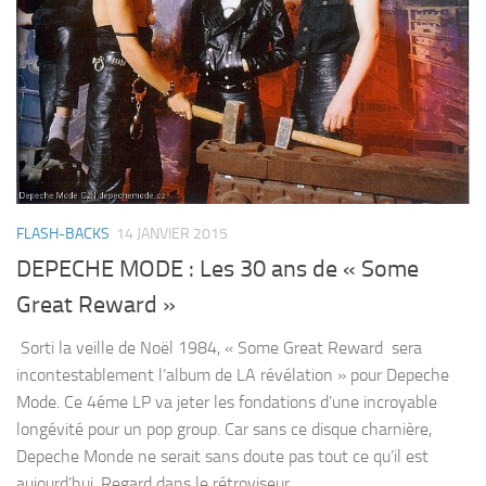
FLASH-BACKS
14 JANVIER 2015
DEPECHE MODE : Les 30 ans de « Some
Great Reward »
Sorti la veille de Noël 1984, « Some Great Reward sera
incontestablement l’album de LA révélation » pour Depeche
Mode. Ce 4éme LP va jeter les fondations d’une incroyable
longévité pour un pop group. Car sans ce disque charnière,
Depeche Monde ne serait sans doute pas tout ce qu’il est
aujourd’hui. Regard dans le rétroviseur…