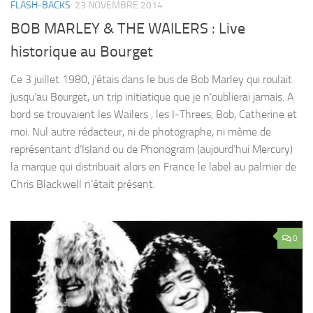
FLASH-BACKS
23 NOVEMBRE 2014
BOB MARLEY & THE WAILERS : Live
historique au Bourget
Ce 3 juillet 1980, j’étais dans le bus de Bob Marley qui roulait
jusqu’au Bourget, un trip initiatique que je n’oublierai jamais. A
bord se trouvaient les Wailers , les I-Threes, Bob, Catherine et
moi. Nul autre rédacteur, ni de photographe, ni même de
représentant d’Island ou de Phonogram (aujourd’hui Mercury)
la marque qui distribuait alors en France le label au palmier de
Chris Blackwell n’était présent.
0