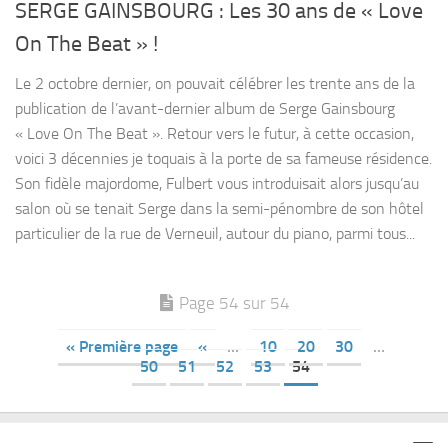
SERGE GAINSBOURG : Les 30 ans de « Love
On The Beat » !
Le 2 octobre dernier, on pouvait célébrer les trente ans de la
publication de l’avant-dernier album de Serge Gainsbourg
« Love On The Beat ». Retour vers le futur, à cette occasion,
voici 3 décennies je toquais à la porte de sa fameuse résidence.
Son fidèle majordome, Fulbert vous introduisait alors jusqu’au
salon où se tenait Serge dans la semi-pénombre de son hôtel
particulier de la rue de Verneuil, autour du piano, parmi tous...
Page 54 sur 54
« Première page
«
…
10
20
30
…
50
51
52
53
54