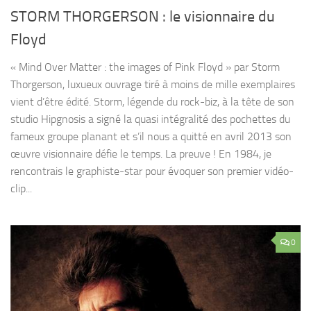
STORM THORGERSON : le visionnaire du
Floyd
« Mind Over Matter : the images of Pink Floyd » par Storm
Thorgerson, luxueux ouvrage tiré à moins de mille exemplaires
vient d’être édité. Storm, légende du rock-biz, à la tête de son
studio Hipgnosis a signé la quasi intégralité des pochettes du
fameux groupe planant et s’il nous a quitté en avril 2013 son
œuvre visionnaire défie le temps. La preuve ! En 1984, je
rencontrais le graphiste-star pour évoquer son premier vidéo-
clip...
0