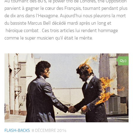
Au tournant des 80’s, le power trio de Londres, the Opposition
parvient à gagner le cœur des Français, tournant pendant plus
de dix ans dans l’Hexagone. Aujourd’hui nous pleurons la mort
du bassiste Marcus Bell décédé mardi après un long et
héroïque combat . Ces trois articles lui rendent hommage
comme le super musicien qu’il était le mérite.
0
FLASH-BACKS
8 DÉCEMBRE 2014