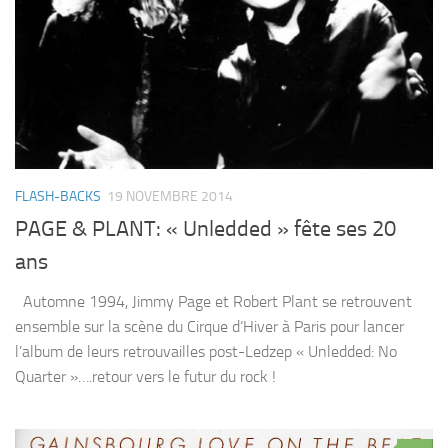
FLASH-BACKS
19 NOVEMBRE 2014
PAGE & PLANT: « Unledded » fête ses 20
ans
Automne 1994, Jimmy Page et Robert Plant se retrouvent
ensemble sur la scène du Cirque d’Hiver à Paris pour lancer
l’album de leurs retrouvailles post-Ledzep « Unledded: No
Quarter »….retour vers le futur du rock !