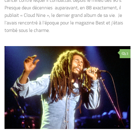
cancer contre lequel il combattait depuis le milieu des 90’s.
Presque deux décennies auparavant, en 88 exactement, il
publiait « Cloud Nine », le dernier grand album de sa vie. Je
l’avais rencontré à l’époque pour le magazine Best et j’étais
tombé sous le charme.
3