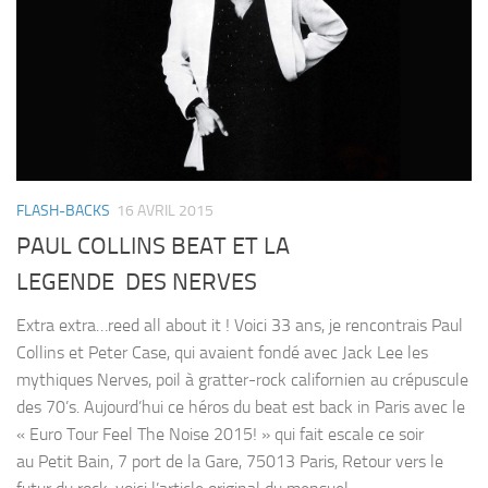
FLASH-BACKS
16 AVRIL 2015
PAUL COLLINS BEAT ET LA
LEGENDE DES NERVES
Extra extra…reed all about it ! Voici 33 ans, je rencontrais Paul
Collins et Peter Case, qui avaient fondé avec Jack Lee les
mythiques Nerves, poil à gratter-rock californien au crépuscule
des 70’s. Aujourd’hui ce héros du beat est back in Paris avec le
« Euro Tour Feel The Noise 2015! » qui fait escale ce soir
au Petit Bain, 7 port de la Gare, 75013 Paris, Retour vers le