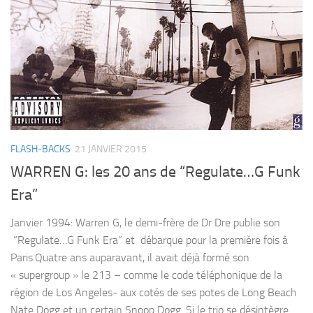
FLASH-BACKS
21 JANVIER 2015
WARREN G: les 20 ans de “Regulate…G Funk
Era”
Janvier 1994: Warren G, le demi-frère de Dr Dre publie son
“Regulate…G Funk Era” et débarque pour la première fois à
Paris.Quatre ans auparavant, il avait déjà formé son
« supergroup » le 213 – comme le code téléphonique de la
région de Los Angeles- aux cotés de ses potes de Long Beach
Nate Dogg et un certain Snoop Dogg. Si le trio se désintègre