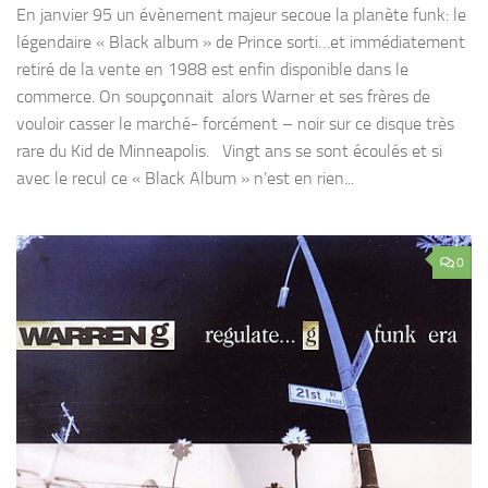
En janvier 95 un évènement majeur secoue la planète funk: le
légendaire « Black album » de Prince sorti…et immédiatement
retiré de la vente en 1988 est enfin disponible dans le
commerce. On soupçonnait alors Warner et ses frères de
vouloir casser le marché- forcément – noir sur ce disque très
rare du Kid de Minneapolis. Vingt ans se sont écoulés et si
avec le recul ce « Black Album » n’est en rien...
0