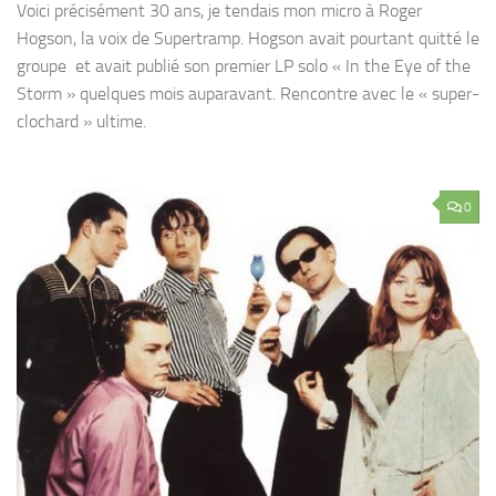
Voici précisément 30 ans, je tendais mon micro à Roger
Hogson, la voix de Supertramp. Hogson avait pourtant quitté le
groupe et avait publié son premier LP solo « In the Eye of the
Storm » quelques mois auparavant. Rencontre avec le « super-
clochard » ultime.
0