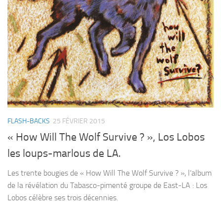
FLASH-BACKS
25 FÉVRIER 2015
« How Will The Wolf Survive ? », Los Lobos
les loups-marlous de LA.
Les trente bougies de « How Will The Wolf Survive ? », l’album
de la révélation du Tabasco-pimenté groupe de East-LA : Los
Lobos célèbre ses trois décennies.