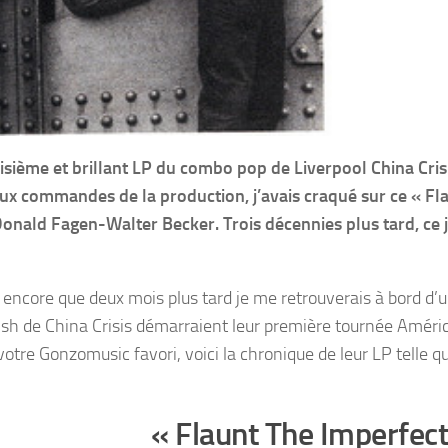
isième et brillant LP du combo pop de Liverpool China Cris
 aux commandes de la production, j’avais craqué sur ce « Fl
Donald Fagen-Walter Becker. Trois décennies plus tard, ce 
s encore que deux mois plus tard je me retrouverais à bord d’
ish de China Crisis démarraient leur première tournée Améri
otre Gonzomusic favori, voici la chronique de leur LP telle q
« Flaunt The Imperfec