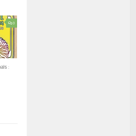
0
als :