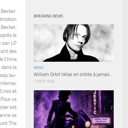
 Becker.
BREAKING NEWS
’émotion
r Becker,
après le
t son LP
tant des
 de China
i dans la
NEWS
William Orbit hélas en orbite à jamais…
usqu’au-
7 AOÛT 2026
 intense,
risis et
 Pour ce
ecker est
ienne se
aunt The