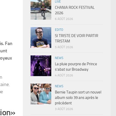
LIVE
CHANIA ROCK FESTIVAL
2026
6 AOÛT 2026
EDITO
SI TRISTE DE VOIR PARTIR
TRISTAM
is. Fan
5 AOÛT 2026
aunt
joyeux
NEWS
La pluie pourpre de Prince
s’abat sur Broadway
4 AOÛT 2026
un
caine.
NEWS
ue
Bernie Taupin sort un nouvel
album solo 39 ans après le
précédent
3 AOÛT 2026
tion»