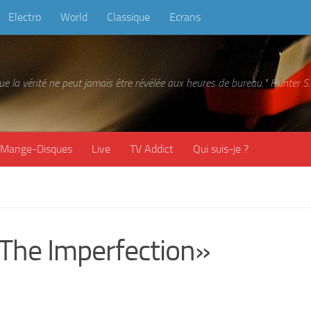
Electro
World
Classique
Ecrans
 que la vérité ne peut jamais être révélée aux heures de bureau." Hunter
Mange-Disques
Live
TV Addict
Qui suis-je ?
 The Imperfection»