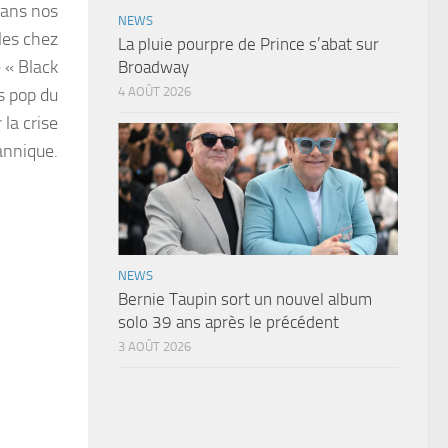
dans nos
NEWS
les chez
La pluie pourpre de Prince s’abat sur
e « Black
Broadway
s pop du
4 AOÛT 2026
 la crise
tannique.
NEWS
Bernie Taupin sort un nouvel album
solo 39 ans après le précédent
3 AOÛT 2026