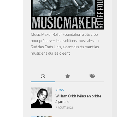
Music Maker Relief Foundation a été crée
pour préserver les traditions musicales du
Sud des Etats Unis, aidant directement les
musiciens qui les créent.
NEWS
William Orbit hélas en orbite
à jamais…
7 AOÛT 2026