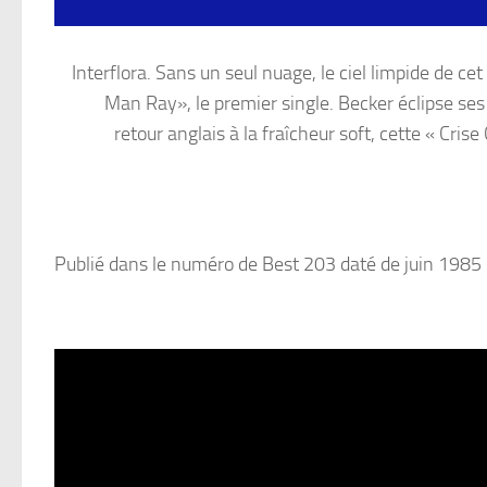
Interflora. Sans un seul nuage, le ciel limpide de cet
Man Ray», le premier single. Becker éclipse s
retour anglais à la fraîcheur soft, cette « Cris
Publié dans le numéro de Best 203 daté de juin 1985