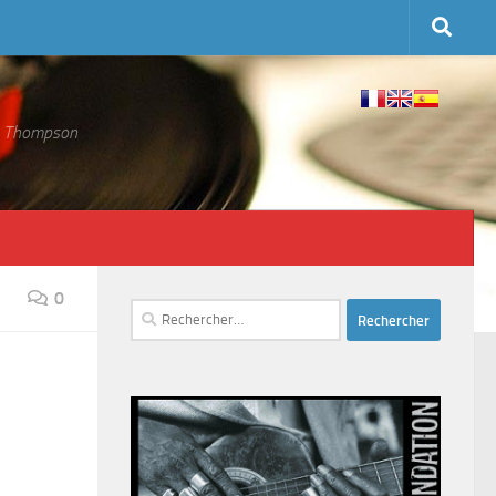
 S. Thompson
0
Rechercher :