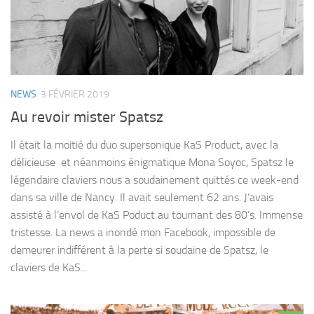
NEWS
3 FÉVRIER 2019
Au revoir mister Spatsz
Il était la moitié du duo supersonique KaS Product, avec la
délicieuse et néanmoins énigmatique Mona Soyoc, Spatsz le
légendaire claviers nous a soudainement quittés ce week-end
dans sa ville de Nancy. Il avait seulement 62 ans. J’avais
assisté à l’envol de KaS Poduct au tournant des 80’s. Immense
tristesse. La news a inondé mon Facebook, impossible de
demeurer indifférent à la perte si soudaine de Spatsz, le
claviers de KaS...