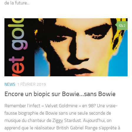
de la future...
2
NEWS
1 FÉVRIER 2019
Encore un biopic sur Bowie…sans Bowie
Remember l’infect « Velvet Goldmine » en 98? Une vraie-
fausse biographie de Bowie sans une seule seconde de
musique du chanteur de Ziggy Stardust. Aujourd’hui, on
apprend que le réalisateur British Gabriel Range s’apprête à