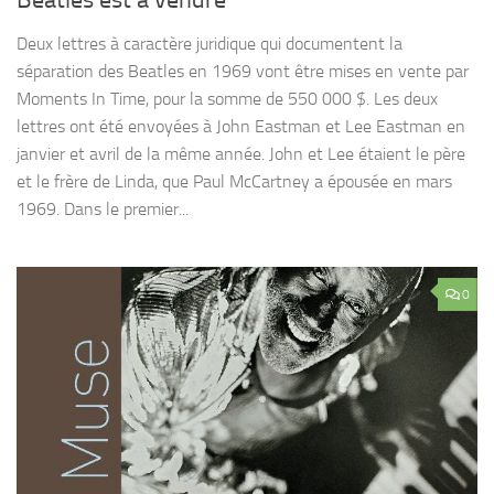
Deux lettres à caractère juridique qui documentent la
séparation des Beatles en 1969 vont être mises en vente par
Moments In Time, pour la somme de 550 000 $. Les deux
lettres ont été envoyées à John Eastman et Lee Eastman en
janvier et avril de la même année. John et Lee étaient le père
et le frère de Linda, que Paul McCartney a épousée en mars
1969. Dans le premier...
0