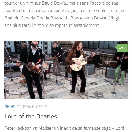
tourner un film sur David Bowie…mais sans l’accord de ses
ayants droit et par conséquent, again, pas une seule chanson.
Bref, du Canada Dry de Bowie, du Bowie sans Bowie. Vingt
ans plus tard, l’histoire se répète inlassablement....
1
NEWS
31 JANVIER 2019
Lord of the Beatles
Peter Jackson va réaliser un inédit de sa fameuse saga « Lord