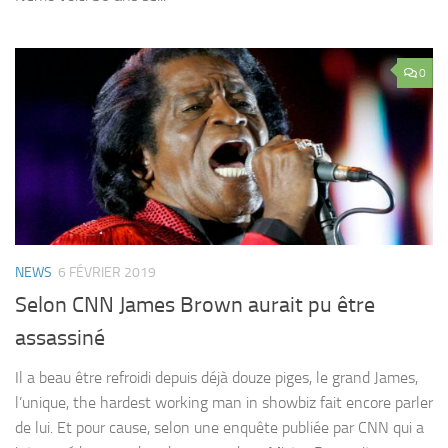
0
NEWS
6 FÉVRIER 2019
Selon CNN James Brown aurait pu être
assassiné
Il a beau être refroidi depuis déjà douze piges, le grand James,
l’unique, the hardest working man in showbiz fait encore parler
de lui. Et pour cause, selon une enquête publiée par CNN qui a