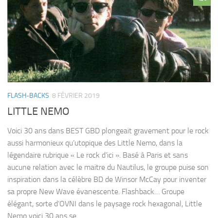
FLASH-BACKS
8 FÉVRIER 2019
LITTLE NEMO
Voici 30 ans dans BEST GBD plongeait gravement pour le rock
aussi harmonieux qu’utopique des Little Nemo, dans la
légendaire rubrique « Le rock d’ici ». Basé à Paris et sans
aucune relation avec le maitre du Nautilus, le groupe puise son
inspiration dans la célèbre BD de Winsor McCay pour inventer
sa propre New Wave évanescente. Flashback… Groupe
élégant, sorte d’OVNI dans le paysage rock hexagonal, Little
Nemo voici 30 ans se...