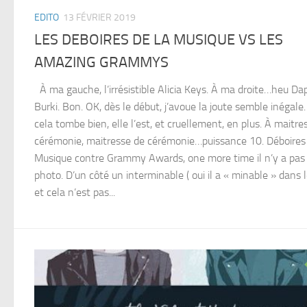
EDITO
13 FÉVRIER 2019
LES DEBOIRES DE LA MUSIQUE VS LES
AMAZING GRAMMYS
À ma gauche, l’irrésistible Alicia Keys. À ma droite…heu D
Burki. Bon. OK, dès le début, j’avoue la joute semble inégale.
cela tombe bien, elle l’est, et cruellement, en plus. À maitre
cérémonie, maitresse de cérémonie…puissance 10. Déboires 
Musique contre Grammy Awards, one more time il n’y a pas
photo. D’un côté un interminable ( oui il a « minable » dans 
et cela n’est pas...