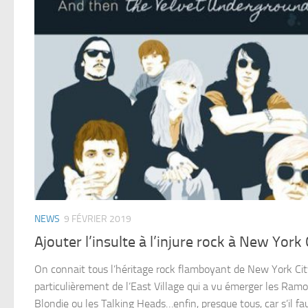
NEWS
9 FÉVRIER 2019
Ajouter l’insulte à l’injure rock à New York 
On connait tous l’héritage rock flamboyant de New York Cit
particulièrement de l’East Village qui a vu émerger les Ram
Blondie ou les Talking Heads…enfin, presque tous, car s’il fa