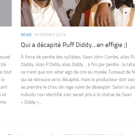
NEWS
19 FÉVRIER 2019
Qui a décapité Puff Diddy…en effigie ;)
nouvel
À force de perdre des syllabes, Sean John Combs, alias Pu
cité
Daddy, alias P.Diddy alias Diddy… a fini par perdre…la tête
a tout
ce n’est que son alter ego de cire au musée Tussaud de 
 le
qui se retrouve ainsi décapité, mais le producteur doit s
tant
se prendre le chou de rage voire de désespoir. Selon la po
s et
individu non identifié s’en serait pris à la statue de Sean
omme
« Diddy »...