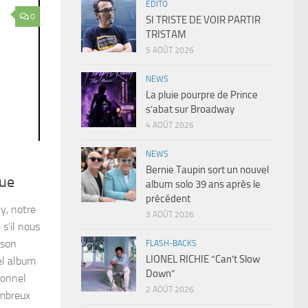
EDITO
0
SI TRISTE DE VOIR PARTIR
TRISTAM
5 AOÛT 2026
NEWS
La pluie pourpre de Prince
s’abat sur Broadway
4 AOÛT 2026
NEWS
Bernie Taupin sort un nouvel
que
album solo 39 ans après le
précédent
y, notre
3 AOÛT 2026
s’il nous
 son
FLASH-BACKS
LIONEL RICHIE “Can’t Slow
el album
Down”
tionnel
2 AOÛT 2026
ombreux