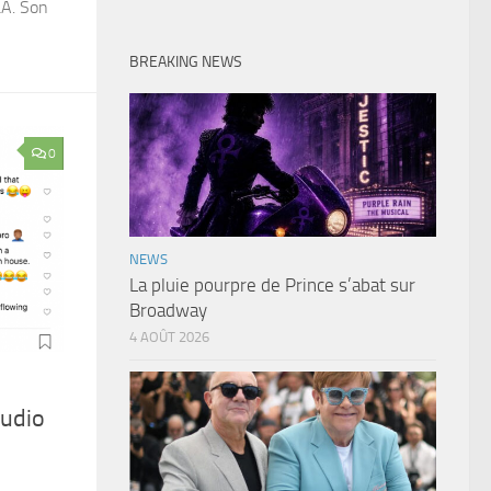
LA. Son
BREAKING NEWS
0
NEWS
La pluie pourpre de Prince s’abat sur
Broadway
4 AOÛT 2026
tudio