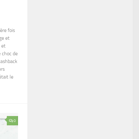
ère fois
ge et
 et
e choc de
flashback
ers
tait le
0