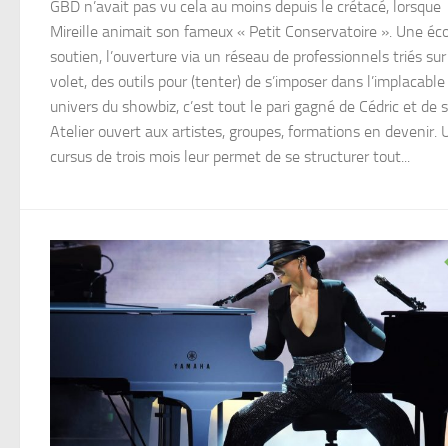
GBD n’avait pas vu cela au moins depuis le crétacé, lorsque
Mireille animait son fameux « Petit Conservatoire ». Une éco
soutien, l’ouverture via un réseau de professionnels triés sur
volet, des outils pour (tenter) de s’imposer dans l’implacable
univers du showbiz, c’est tout le pari gagné de Cédric et de 
Atelier ouvert aux artistes, groupes, formations en devenir. 
cursus de trois mois leur permet de se structurer tout...