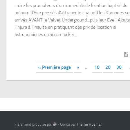
croire les promoteurs d’un immeuble de location baptisé du
prénom d’Eve pressés d’attraper le chaland les Ramones so
arrivés AVANT le Velvet Underground…puis leur Eve ! Ajout
l’injure à l’insulte en pratiquant des prix de location si
astronomiques qu’aucun rocker...
« Première page
«
…
10
20
30
Fièrement propulsé par
- Conçu par
Thème Hueman