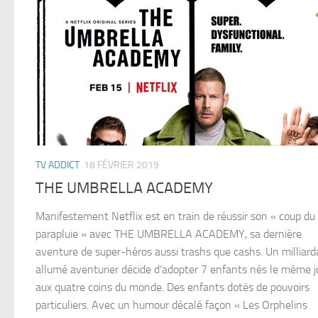
TV ADDICT
18 FÉVRIER 2019
THE UMBRELLA ACADEMY
Manifestement Netflix est en train de réussir son « coup du
parapluie » avec THE UMBRELLA ACADEMY, sa dernière
aventure de super-héros aussi trashs que cashs. Un milliard
allumé aventurier décide d’adopter 7 enfants nés le même j
aux quatre coins du monde. Des enfants dotés de pouvoirs
particuliers. Avec un humour décalé façon « Les Orphelins