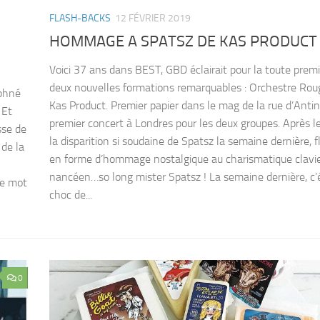
FLASH-BACKS
12 FÉVRIER 2019
HOMMAGE A SPATSZ DE KAS PRODUCT
Voici 37 ans dans BEST, GBD éclairait pour la toute premi
deux nouvelles formations remarquables : Orchestre Rou
aphné
Kas Product. Premier papier dans le mag de la rue d’Antin
 Et
premier concert à Londres pour les deux groupes. Après l
sse de
la disparition si soudaine de Spatsz la semaine dernière, 
de la
en forme d’hommage nostalgique au charismatique clavi
nancéen…so long mister Spatsz ! La semaine dernière, c’é
le mot
choc de...
0