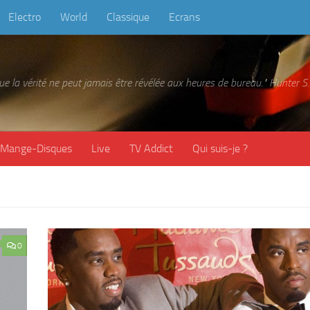
Electro
World
Classique
Ecrans
 que la vérité ne peut jamais être révélée aux heures de bureau." Hunter
Mange-Disques
Live
TV Addict
Qui suis-je ?
0