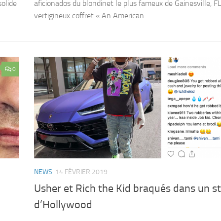
olide
aficionados du blondinet le plus fameux de Gainesville, F
vertigineux coffret « An American...
0
NEWS
14 FÉVRIER 2019
Usher et Rich the Kid braqués dans un s
d’Hollywood