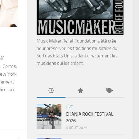
Music Maker Relief Foundation a été crée
pour préserver les traditions musicales du
Sud des Etats Unis, aidant directement les
ff
musiciens qui les créent.
. Certes,
New York
acrément
lice, un
LIVE
CHANIA ROCK FESTIVAL
2026
6 AOÛT 2026