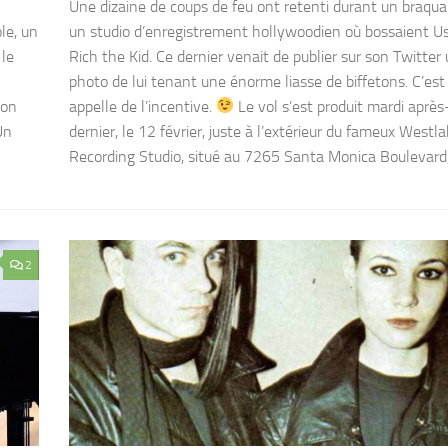
Une dizaine de coups de feu ont retenti durant un braqu
le, un
un studio d’enregistrement hollywoodien où bossaient U
 le
Rich the Kid. Ce dernier venait de publier sur son Twitter
photo de lui tenant une énorme liasse de biffetons. C’est
son
appelle de l’incentive.
Le vol s’est produit mardi après
Un
dernier, le 12 février, juste à l’extérieur du fameux Westl
Recording Studio, situé au 7265 Santa Monica Boulevard,.
2