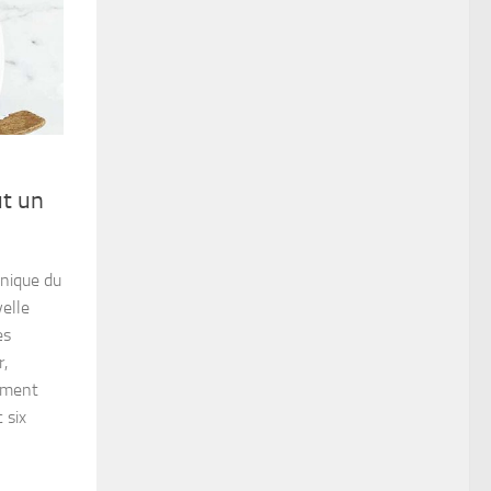
ut un
onique du
elle
es
r,
gement
 six