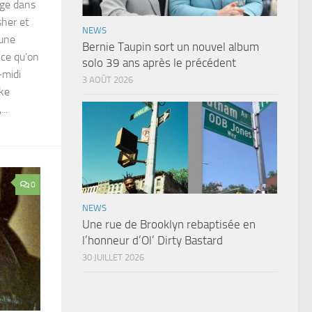
age dans
sher et
NEWS
 une
Bernie Taupin sort un nouvel album
 ce qu’on
solo 39 ans après le précédent
-midi
3 AOÛT 2026
ake
..
0
NEWS
Une rue de Brooklyn rebaptisée en
l’honneur d’Ol’ Dirty Bastard
30 JUILLET 2026