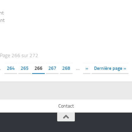
nt
ant
Page 266 sur 272
…
264
265
266
267
268
…
»
Dernière page »
Contact