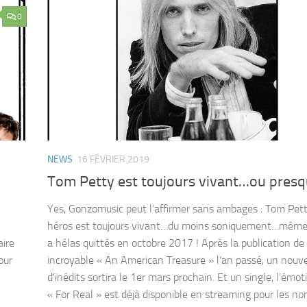
0
NEWS
16 FÉVRIER 2019
Tom Petty est toujours vivant…ou pres
Yes, Gonzomusic peut l’affirmer sans ambages : Tom Pett
héros est toujours vivant…du moins soniquement…même 
aire
a hélas quittés en octobre 2017 ! Après la publication de
our
incroyable « An American Treasure » l’an passé, un nouv
d’inédits sortira le 1er mars prochain. Et un single, l’émo
« For Real » est déjà disponible en streaming pour les n