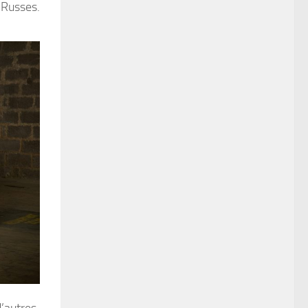
 Russes.
’autres