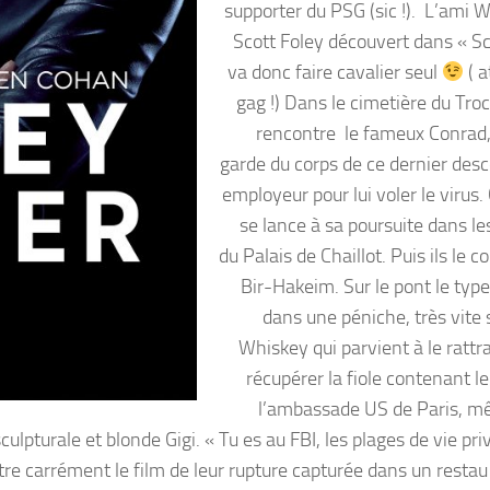
supporter du PSG (sic !). L’ami W
Scott Foley découvert dans « S
va donc faire cavalier seul
( a
gag !) Dans le cimetière du Troc
rencontre le fameux Conrad,
garde du corps de ce dernier des
employeur pour lui voler le virus.
se lance à sa poursuite dans le
du Palais de Chaillot. Puis ils le c
Bir-Hakeim. Sur le pont le typ
dans une péniche, très vite 
Whiskey qui parvient à le rattr
récupérer la fiole contenant le
l’ambassade US de Paris, 
 sculpturale et blonde Gigi. « Tu es au FBI, les plages de vie pri
montre carrément le film de leur rupture capturée dans un resta