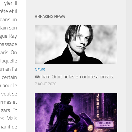
Tyler. Il
ête et il
BREAKING NEWS
 dans un
dain son
ègue Ray
mbassade
aris. On
laquelle
un an l’a
NEWS
William Orbit hélas en orbite à jamais…
 certain
7 AOÛT 2026
a pour le
 veut se
armes et
 gars. Et
es. Mais
manif de