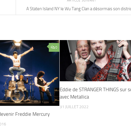
ARTICLE SUIVANT
A Staten Island NY le Wu Tang Clan a désormais son distri
0
Eddie de STRANGER THINGS sur s
avec Metallica
31 JUILLET 2022
devenir Freddie Mercury
016