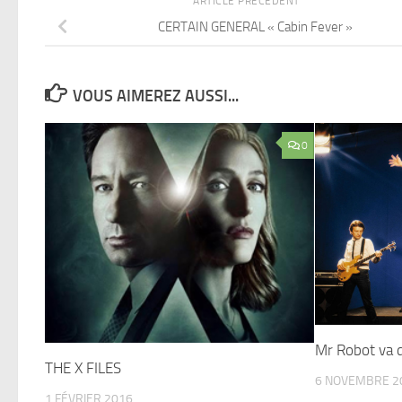
ARTICLE PRÉCÉDENT
CERTAIN GENERAL « Cabin Fever »
VOUS AIMEREZ AUSSI...
0
Mr Robot va 
THE X FILES
6 NOVEMBRE 2
1 FÉVRIER 2016