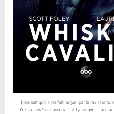
boss sait qu’il s’est fait larguer par la ravissante,
n’existe pas ! » lui assène-t-il. La preuve, il lui 