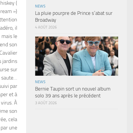
hiskey (
NEWS
cream »)
La pluie pourpre de Prince s’abat sur
ttention
Broadway
adéro, il
4 AOÛT 2026
 mais le
cend son
 Cavalier
s jardins
ourse sur
e saute…
NEWS
suivi par
Bernie Taupin sort un nouvel album
aper et à
solo 39 ans après le précédent
 virus. À
3 AOÛT 2026
même son
vée, cela
u par une