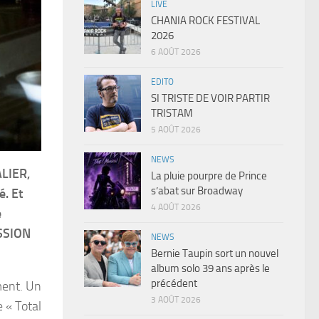
LIVE
CHANIA ROCK FESTIVAL
2026
6 AOÛT 2026
EDITO
SI TRISTE DE VOIR PARTIR
TRISTAM
5 AOÛT 2026
NEWS
ALIER,
La pluie pourpre de Prince
s’abat sur Broadway
é. Et
4 AOÛT 2026
e
ISSION
NEWS
Bernie Taupin sort un nouvel
album solo 39 ans après le
précédent
ment. Un
3 AOÛT 2026
 « Total