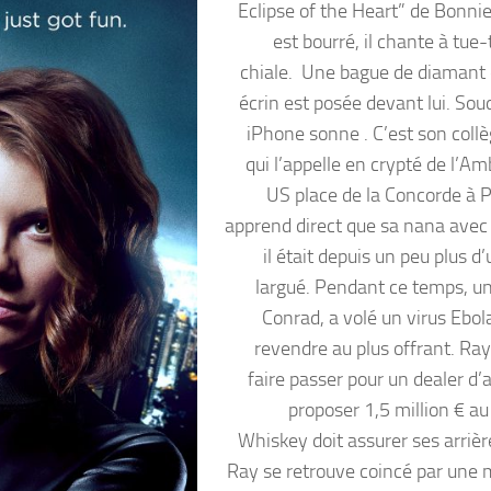
Eclipse of the Heart” de Bonnie 
est bourré, il chante à tue-t
chiale. Une bague de diamant
écrin est posée devant lui. Sou
iPhone sonne . C’est son coll
qui l’appelle en crypté de l’A
US place de la Concorde à P
apprend direct que sa nana avec 
il était depuis un peu plus d’
largué. Pendant ce temps, un
Conrad, a volé un virus Ebol
revendre au plus offrant. Ray
faire passer pour un dealer d’
proposer 1,5 million € au
Whiskey doit assurer ses arrièr
Ray se retrouve coincé par une 