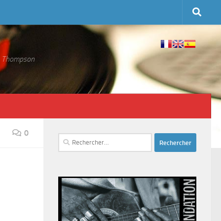
 S. Thompson
0
Rechercher :