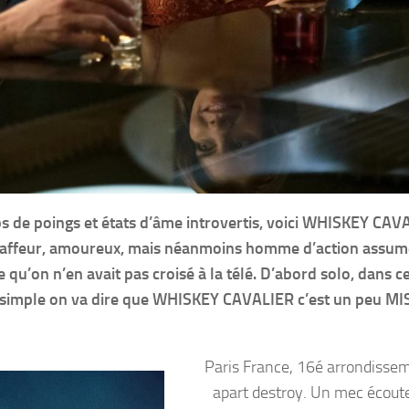
ps de poings et états d’âme introvertis, voici WHISKEY CAV
I gaffeur, amoureux, mais néanmoins homme d’action assum
u’on n’en avait pas croisé à la télé. D’abord solo, dans c
re simple on va dire que WHISKEY CAVALIER c’est un peu M
Paris France, 16é arrondisse
apart destroy. Un mec écoute