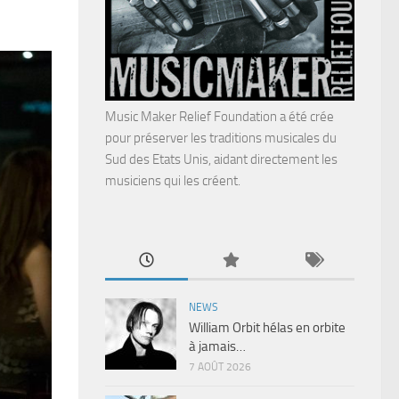
Music Maker Relief Foundation a été crée
pour préserver les traditions musicales du
Sud des Etats Unis, aidant directement les
musiciens qui les créent.
NEWS
William Orbit hélas en orbite
à jamais…
7 AOÛT 2026