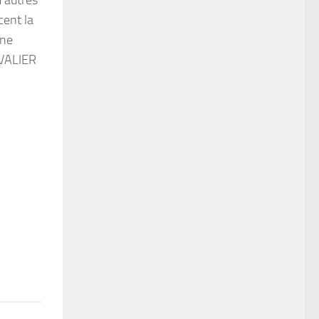
cent la
 ne
AVALIER