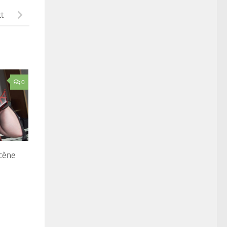
ct
0
cène