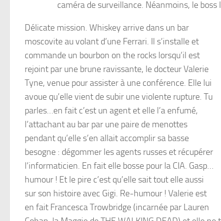
caméra de surveillance. Néanmoins, le boss 
Délicate mission. Whiskey arrive dans un bar
moscovite au volant d’une Ferrari. Il s’installe et
commande un bourbon on the rocks lorsqu’il est
rejoint par une brune ravissante, le docteur Valerie
Tyne, venue pour assister à une conférence. Elle lui
avoue qu’elle vient de subir une violente rupture. Tu
parles…en fait c’est un agent et elle l’a enfumé,
l’attachant au bar par une paire de menottes
pendant qu’elle s’en allait accomplir sa basse
besogne : dégommer les agents russes et récupérer
l’informaticien. En fait elle bosse pour la CIA. Gasp…
humour ! Et le pire c’est qu’elle sait tout elle aussi
sur son histoire avec Gigi. Re-humour ! Valerie est
en fait Francesca Trowbridge (incarnée par Lauren
Cohan, la Maggie de THE WALKING DEAD) et elle ne ta