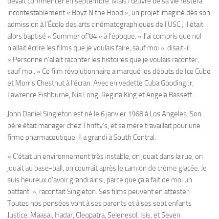
devait commencer en septembre. Mais l’œuvre de sa vie restera
incontestablement « Boyz N the Hood », un projet imaginé dés son
admission à l’École des arts cinématographiques de l’USC ; il était
alors baptisé « Summer of’84 » à l’époque. « J’ai compris que nul
n’allait écrire les films que je voulais faire, sauf moi », disait-il.
« Personne n’allait raconter les histoires que je voulais raconter,
sauf moi. » Ce film révolutionnaire a marqué les débuts de Ice Cube
et Morris Chestnut à l’écran. Avec en vedette Cuba Gooding Jr,
Lawrence Fishburne, Nia Long, Regina King et Angela Bassett.
John Daniel Singleton est né le 6 janvier 1968 à Los Angeles. Son
père était manager chez Thrifty’s, et sa mère travaillait pour une
firme pharmaceutique. Il a grandi à South Central.
« C’était un environnement très instable, on jouait dans la rue, on
jouait au base-ball, on courrait après le camion de crème glacée. Je
suis heureux d’avoir grandi ainsi, parce que ça a fait de moi un
battant. », racontait Singleton. Ses films peuvent en attester.
Toutes nos pensées vont à ses parents et à ses sept enfants
Justice, Maasai, Hadar, Cleopatra, Selenesol, Isis, et Seven.