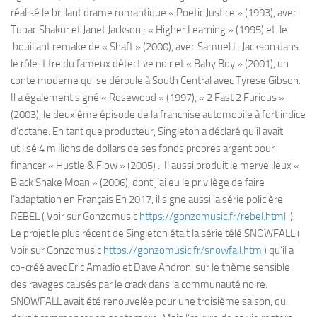
réalisé le brillant drame romantique « Poetic Justice » (1993), avec
Tupac Shakur et Janet Jackson ; « Higher Learning » (1995) et le
bouillant remake de « Shaft » (2000), avec Samuel L. Jackson dans
le rôle-titre du fameux détective noir et « Baby Boy » (2001), un
conte moderne qui se déroule à South Central avec Tyrese Gibson.
Il a également signé « Rosewood » (1997), « 2 Fast 2 Furious »
(2003), le deuxième épisode de la franchise automobile à fort indice
d’octane. En tant que producteur, Singleton a déclaré qu’il avait
utilisé 4 millions de dollars de ses fonds propres argent pour
financer « Hustle & Flow » (2005) . Il aussi produit le merveilleux «
Black Snake Moan » (2006), dont j’ai eu le privilège de faire
l’adaptation en Français En 2017, il signe aussi la série policière
REBEL ( Voir sur Gonzomusic
https://gonzomusic.fr/rebel.html
).
Le projet le plus récent de Singleton était la série télé SNOWFALL (
Voir sur Gonzomusic
https://gonzomusic.fr/snowfall.html
) qu’il a
co-créé avec Eric Amadio et Dave Andron, sur le thème sensible
des ravages causés par le crack dans la communauté noire.
SNOWFALL avait été renouvelée pour une troisième saison, qui