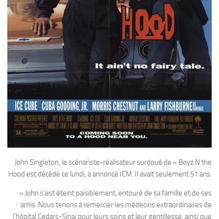
John Singleton, le scénariste-réalisateur surdoué de « Boyz N the
Hood est décédé ce lundi, a annoncé ICM. Il avait seulement 51 ans.
« John s’est éteint paisiblement, entouré de sa famille et de ses
amis. Nous tenons à remercier les médecins extraordinaires de
l’hôpital Cedars-Sinai pour leurs soins et leur gentillesse, ainsi que