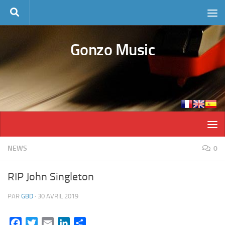
Skip to content
Gonzo Music
NEWS
0
RIP John Singleton
PAR
GBD
·
30 AVRIL 2019
Facebook
Twitter
Email
LinkedIn
Partager