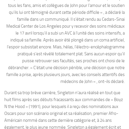
tous les fans, amis et collègues de John pour l’amour et le soutien
qu’ils lui ont témoigné durant cette période difficile « , a déclaré la
famille dans un communiqué. Il s’était rendu au Cedars-Sinai
Medical Center de Los Angeles pour y recevoir des soins médicaux
le 17 avril lorsqu’il a subi un AVC à l’unité des soins intensifs, a
indiqué sa famille. Après avoir été plongé dans un coma artificiel,
l’espoir subsistait encore. Mais, hélas, l’électro-encéphalogramme
pratiqué s’est révélé totalement plat. Sans aucun espoir qu’il
puisse retrouver ses facultés, ses proches ont choisi de le
débrancher. « C’était une décision pénible, une décision que notre
famille a prise, après plusieurs jours, avec les conseils attentifs des
médecins de John « , ont-ils déclaré.
Durant sa trop brève carrière, Singleton n’aura réalisé en tout que
huit films après ses débuts fracassants aux commandes de « Boyz
N the Hood » (1991), pour lesquels il a reçu des nominations aux
Oscars pour son scénario original et sa réalisation, premier Afro-
Américain nommé dans cette dernière catégorie et, à 24 ans
également, le plus jeune nommée. Singleton a également écrit et