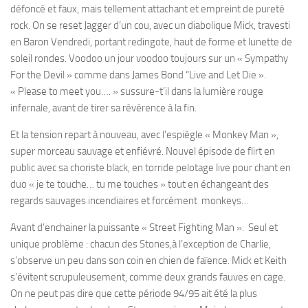
défoncé et faux, mais tellement attachant et empreint de pureté
rock. On se reset Jagger d’un cou, avec un diabolique Mick, travesti
en Baron Vendredi, portant redingote, haut de forme et lunette de
soleil rondes. Voodoo un jour voodoo toujours sur un « Sympathy
For the Devil » comme dans James Bond “Live and Let Die ».
« Please to meet you…. » sussure-t’il dans la lumière rouge
infernale, avant de tirer sa révérence à la fin.
Et la tension repart à nouveau, avec l’espiègle « Monkey Man »,
super morceau sauvage et enfiévré. Nouvel épisode de flirt en
public avec sa choriste black, en torride pelotage live pour chant en
duo « je te touche… tu me touches » tout en échangeant des
regards sauvages incendiaires et forcément monkeys…
Avant d’enchainer la puissante « Street Fighting Man ». Seul et
unique problème : chacun des Stones,à l’exception de Charlie,
s’observe un peu dans son coin en chien de faïence. Mick et Keith
s’évitent scrupuleusement, comme deux grands fauves en cage.
On ne peut pas dire que cette période 94/95 ait été la plus