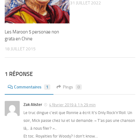
31 JUILLET 2022
Les Maroon 5 personae non
grata en Chine
18 JUILLET 2015
1 RÉPONSE
Commentaires
1
Pings
0
Zak Alister
4 février 2019 à 1 h 29 min
Le truc dingue c’est que Ronnie a écrit It’s Only Rock’n’Roll. Un
soir, Mick passe chez lui et lui demande: « T’as pas une chanson
là,.. à nous filer? »..
Et toc. Royalties for Woody? I don’t know…