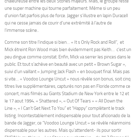
chaleureuse entre les deux Stones majeurs. Mais, le groupe reste
une super machine qui tourne parfaitement. Même si un peu
d’union fait parfois plus de force. Jagger s’illustre en lapin Duracell
qui ne cesse jamais de courir d’une extrémité à l’autre de
l’immense scène..
Comme son titre l’indique si bien… « It s Only Rock and Roll”, et
Mick étreint Ron Wood mais bien évidemment pas Keith… c’est un
peu dingue comme constat. Enfin, Mick va serrer les pinces dans le
public. Et tout s’achève en beauté avec un petit « Brown Sugar »,
suivi d’un vaillant « Jumping Jack Flash » en bouquet final. Mais pas
si vite… « Voodoo Lounge Uncut » nous révèle son bonus, soit cinq
titres live supplémentaires, capturés non pas en Floride comme ce
concert, mais filmés au Giants Stadium de New York entre le 12 et
le 17 aout 1994. « Shattered », « Out Of Tears » « All Down the
Line », « I Can’t Get Next To You” et “Happy” complètent le track
listing. Incontestablement indispensable pour tout aficionado de la
bande de Jagger, ce “Voodoo Lounge Uncut » se révèle néanmoins
dispensable pour les autres. Mais qu’attendent- ils pour sortir