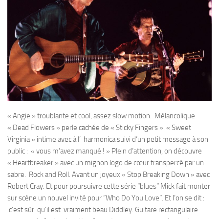
« Angie » troublante et cool, assez slow motion. Mélancolique
« Dead Flowers » perle cachée de « Sticky Fingers ». « Sweet
Virginia » intime avec à l’ harmonica suivi d’un petit message à son
public : « vous m’avez manqué ! » Plein d’attention, on découvre
« Heartbreaker » avec un mignon logo de cœur transpercé par un
sabre. Rock and Roll. Avant un joyeux « Stop Breaking Down » avec
Robert Cray. Et pour poursuivre cette série “blues” Mick fait monter
sur scène un nouvel invité pour “Who Do You Love”. Et l’on se dit :
c’est sûr qu’il est vraiment beau Diddley. Guitare rectangulaire