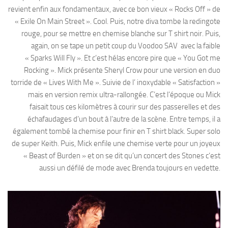
revient enfin aux fondamentaux, avec ce bon vieux « Rocks Off » de
« Exile On Main Street ». Cool. Puis, notre diva tombe la redingote
rouge, pour se mettre en chemise blanche sur T shirt noir. Puis,
again, on se tape un petit coup du Voodoo SAV avec la faible
« Sparks Will Fly ». Et c’est hélas encore pire que « You Got me
Rocking ». Mick présente Sheryl Crow pour une version en duo
torride de « Lives With Me ». Suivie de l’ inoxydable « Satisfaction »
mais en version remix ultra-rallongée. C’est l’époque ou Mick
faisait tous ces kilomètres à courir sur des passerelles et des
échafaudages d’un bout à l’autre de la scène. Entre temps, il a
également tombé la chemise pour finir en T shirt black. Super solo
de super Keith. Puis, Mick enfile une chemise verte pour un joyeux
« Beast of Burden » et on se dit qu’un concert des Stones c’est
aussi un défilé de mode avec Brenda toujours en vedette.