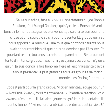
Seule sur scène, face aux 56.000 spectateurs du Joe Robbie
Stadium, c’est Woopi Goldberg qui s’y colle. « Bonsoir Miami…
bonsoir le monde…soyez les bienvenus….je suis ici ce soir pour une
chose et une seule : je suis là pour présenter LE groupe qui a su
nous apporter LA musique. Une musique dont nos parents nous
avaient pourtant bien dit que nous ne devrions pas l’écouter. Et,
pourtant ce soir, tous nos parents sont parmi nous. Beaucoup ont
tenté d’imiter ce groupe, mais nul n’y est jamais parvenu. Il n’y en a
qu’un. Je suis donc à la fois honorée, fière et reconnaissante d’avoir
à vous présenter le plus grand de tous les groupes de rock du
monde…les Rolling Stones… »
Et c’est parti pour le grand cirque. Mick en manteau rouge pour un
« Not Fade Away », forcément vénéneux. Première réaction : voici
24 ans qu’est-ce qu’ils faisaient jeune malgré leur cinquantaine. Ils
vont sillonner 44 villes nord-américaines entre aout et janvier. 64