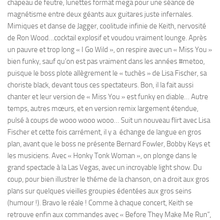
chapeau de feutre, lunettes format mega pour une séance de
magnétisme entre deux géants aux guitares juste infernales.
Mimiques et danse de Jagger, coolitude infinie de Keith, nervosité
de Ron Wood…cocktail explosif et voudou vraiment lounge. Après
un pauvre et trop long « I Go Wild », on respire avec un « Miss You »
bien funky, sauf qu’on est pas vraiment dans les années #metoo,
puisque le boss plote allègrement le « tuchès » de Lisa Fischer, sa
choriste black, devant tous ces spectateurs. Bon, il la fait aussi
chanter et leur version de « Miss You » est funky en diable… Autre
temps, autres mœurs, et en version remix largement étendue,
pulsé à coups de wooo wooo wooo… Suit un nouveau flirt avec Lisa
Fischer et cette fois carrément, il y a échange de langue en gros
plan, avant que le boss ne présente Bernard Fowler, Bobby Keys et
les musiciens. Avec « Honky Tonk Woman », on plonge dans le
grand spectacle à la Las Vegas, avec un incroyable light show. Du
coup, pour bien illustrer le théme de la chanson, on a droit aux gros
plans sur quelques vieilles groupies édentées aux gros seins
(humour !). Bravo le réale ! Comme à chaque concert, Keith se
retrouve enfin aux commandes avec « Before They Make Me Run”,