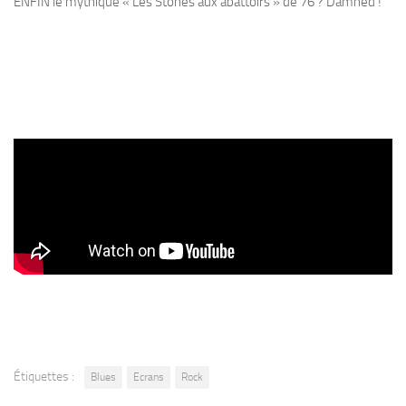
ENFIN le mythique « Les Stones aux abattoirs » de 76 ? Damned !
Étiquettes :
Blues
Ecrans
Rock