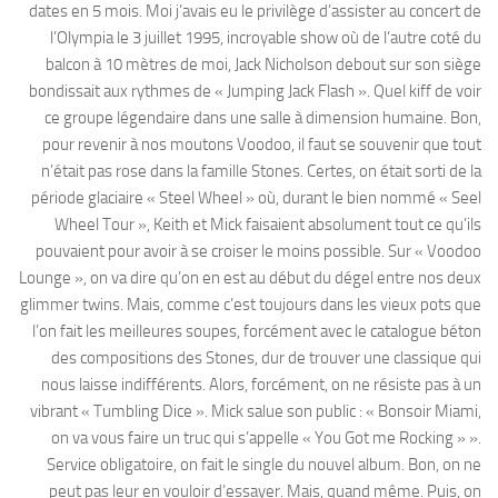
dates en 5 mois. Moi j’avais eu le privilège d’assister au concert de
l’Olympia le 3 juillet 1995, incroyable show où de l’autre coté du
balcon à 10 mètres de moi, Jack Nicholson debout sur son siège
bondissait aux rythmes de « Jumping Jack Flash ». Quel kiff de voir
ce groupe légendaire dans une salle à dimension humaine. Bon,
pour revenir à nos moutons Voodoo, il faut se souvenir que tout
n’était pas rose dans la famille Stones. Certes, on était sorti de la
période glaciaire « Steel Wheel » où, durant le bien nommé « Seel
Wheel Tour », Keith et Mick faisaient absolument tout ce qu’ils
pouvaient pour avoir à se croiser le moins possible. Sur « Voodoo
Lounge », on va dire qu’on en est au début du dégel entre nos deux
glimmer twins. Mais, comme c’est toujours dans les vieux pots que
l’on fait les meilleures soupes, forcément avec le catalogue béton
des compositions des Stones, dur de trouver une classique qui
nous laisse indifférents. Alors, forcément, on ne résiste pas à un
vibrant « Tumbling Dice ». Mick salue son public : « Bonsoir Miami,
on va vous faire un truc qui s’appelle « You Got me Rocking » ».
Service obligatoire, on fait le single du nouvel album. Bon, on ne
peut pas leur en vouloir d’essayer. Mais, quand même. Puis, on