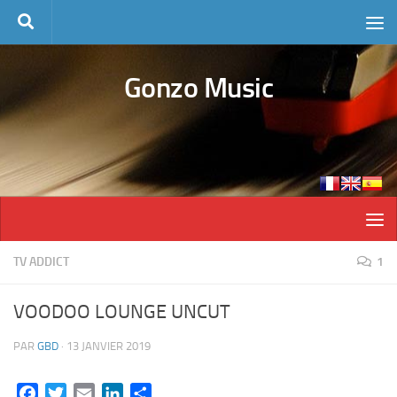
Skip to content
Gonzo Music
TV ADDICT
1
VOODOO LOUNGE UNCUT
PAR
GBD
·
13 JANVIER 2019
Facebook
Twitter
Email
LinkedIn
Partager