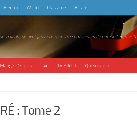
Electro
World
Classique
Ecrans
 que la vérité ne peut jamais être révélée aux heures de bureau." Hunter
Mange-Disques
Live
TV Addict
Qui suis-je ?
RÉ : Tome 2