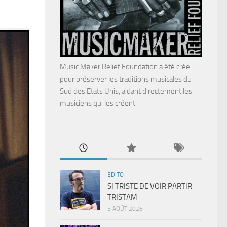
Music Maker Relief Foundation a été crée
pour préserver les traditions musicales du
Sud des Etats Unis, aidant directement les
musiciens qui les créent.
EDITO
SI TRISTE DE VOIR PARTIR
TRISTAM
5 AOÛT 2026