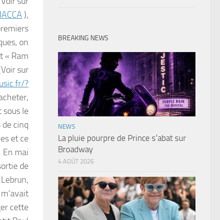
 Voir sur
MACCA
),
premiers
BREAKING NEWS
ques, on
et « Ram
(Voir sur
sic.fr/?
racheter,
t sous le
 de cinq
NEWS
es et ce
La pluie pourpre de Prince s’abat sur
Broadway
. En mai
4 AOÛT 2026
ortie de
 Lebrun,
 m’avait
er cette