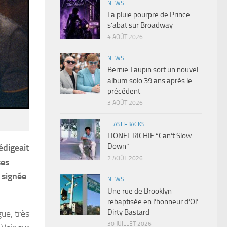
NEWS
La pluie pourpre de Prince
s’abat sur Broadway
4 AOÛT 2026
NEWS
Bernie Taupin sort un nouvel
album solo 39 ans après le
précédent
3 AOÛT 2026
FLASH-BACKS
LIONEL RICHIE “Can’t Slow
Down”
édigeait
2 AOÛT 2026
ses
 signée
NEWS
Une rue de Brooklyn
rebaptisée en l’honneur d’Ol’
Dirty Bastard
ue, très
30 JUILLET 2026