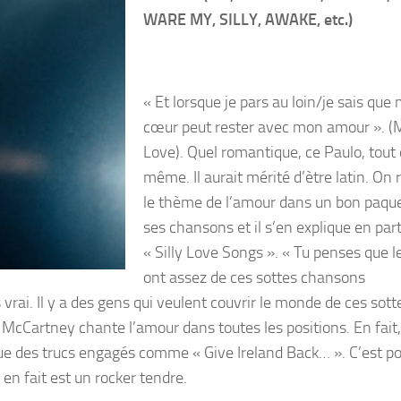
WARE MY, SILLY, AWAKE, etc.)
« Et lorsque je pars au loin/je sais que
cœur peut rester avec mon amour ». (
Love). Quel romantique, ce Paulo, tout
même. Il aurait mérité d’ètre latin. On 
le thème de l’amour dans un bon paqu
ses chansons et il s’en explique en par
« Silly Love Songs ». « Tu penses que l
ont assez de ces sottes chansons
vrai. Il y a des gens qui veulent couvrir le monde de ces sott
l McCartney chante l’amour dans toutes les positions. En fait
 que des trucs engagés comme « Give Ireland Back… ». C’est po
 en fait est un rocker tendre.