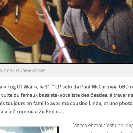
cCartney et Stevie Wonder
ème
e « Tug Of War », le 3
LP solo de Paul McCartney, GBD r
culte du fameux bassiste-vocaliste des Beatles, à travers 
is toujours en famille avec ma cousine Linda, et une photo
a » à Z comme « Ze End » …
Macca et moi c’est une long