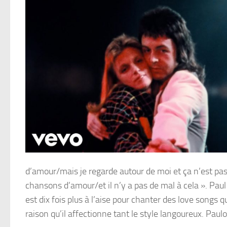
d’amour/mais je regarde autour de moi et ça n’est pas 
chansons d’amour/et il n’y a pas de mal à cela ». Pau
est dix fois plus à l’aise pour chanter des love songs
raison qu’il affectionne tant le style langoureux. Paulo