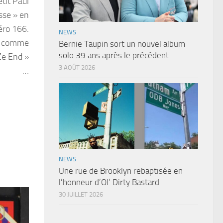
etit Paul
sse » en
éro 166.
NEWS
K comme
Bernie Taupin sort un nouvel album
solo 39 ans après le précédent
e End »
3 AOÛT 2026
…
NEWS
Une rue de Brooklyn rebaptisée en
l’honneur d’Ol’ Dirty Bastard
30 JUILLET 2026