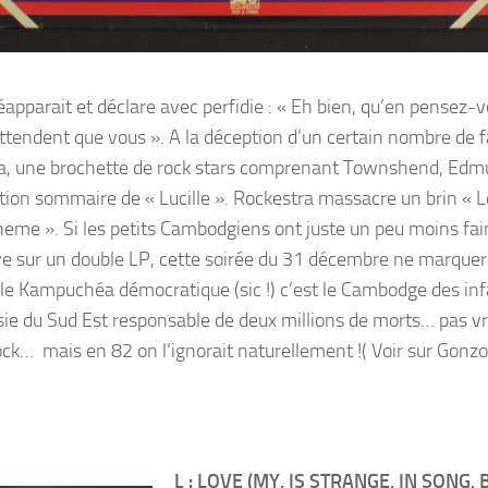
apparait et déclare avec perfidie : « Eh bien, qu’en pensez-
n’attendent que vous ». A la déception d’un certain nombre de f
tra, une brochette de rock stars comprenant Townshend, Edm
ion sommaire de « Lucille ». Rockestra massacre un brin « Le
Theme ». Si les petits Cambodgiens ont juste un peu moins fai
ive sur un double LP, cette soirée du 31 décembre ne marque
e le Kampuchéa démocratique (sic !) c’est le Cambodge des i
Asie du Sud Est responsable de deux millions de morts… pas 
ock… mais en 82 on l’ignorait naturellement !( Voir sur Gonz
L : LOVE (MY, IS STRANGE, IN SONG, 