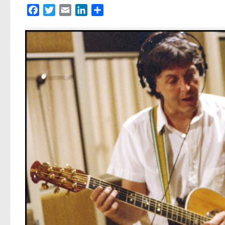
Facebook
Twitter
Email
LinkedIn
Partager