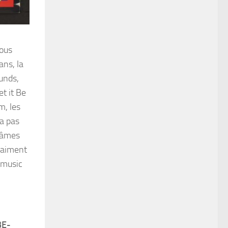
vous
ans, la
unds,
t it Be
m, les
ra pas
nfâmes
vraiment
omusic
BE-