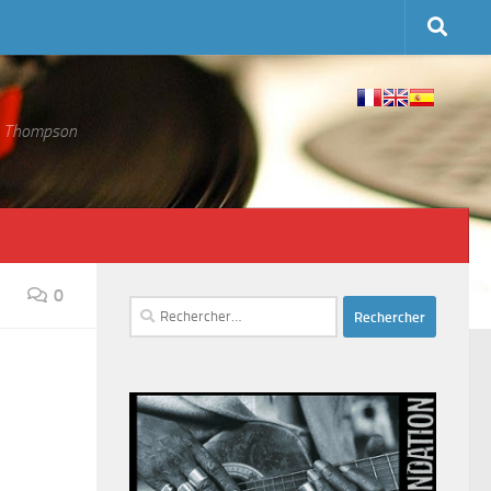
 S. Thompson
0
Rechercher :