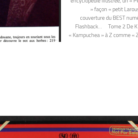
encyclopédie illustrée, un « P
» façon « petit Larou
couverture du BEST num
Flashback… Tome 2 De 
« Kampuchea » à Z comme « Z