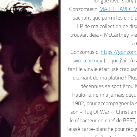
longue love-story (
Gonzomusic
MA LIFE AVEC 
sachant que parmi les cinq 
LP de ma collection de dis
trouvait déjà « McCartney » 
» 
Gonzomusic
https://gonzomu
s=mccartney
)… que j’ai dû 
tant le vinyle était usé craquai
diamant de ma platine ! Plus
décennies se sont écoulé
Paulo-là ne m’a jamais déçu
1982, pour accompagner la s
son « Tug Of War », Christian
le rédacteur en chef de BEST,
laissé carte-blanche pour rédig