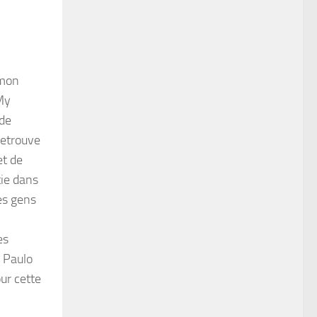
 mon
My
 de
retrouve
et de
tie dans
es gens
es
, Paulo
ur cette