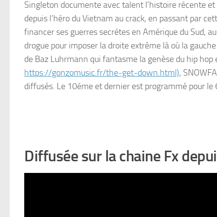
Singleton documente avec talent l’histoire récente et
depuis l’héro du Vietnam au crack, en passant par cet
financer ses guerres secrétes en Amérique du Sud, au 
drogue pour imposer la droite extrême là où la gauche 
de Baz Luhrmann qui fantasme la genèse du hip hop e
https://gonzomusic.fr/the-get-down.html)
, SNOWFALL
diffusés. Le 10éme et dernier est programmé pour le
Diffusée sur la chaine Fx depuis