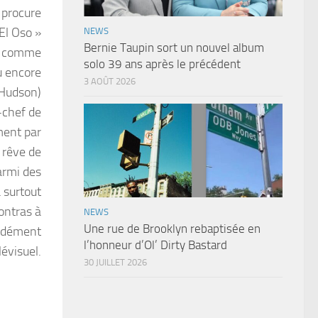
i procure
El Oso »
NEWS
Bernie Taupin sort un nouvel album
té comme
solo 39 ans après le précédent
u encore
3 AOÛT 2026
 Hudson)
-chef de
ment par
 rêve de
armi des
 surtout
ontras à
NEWS
Une rue de Brooklyn rebaptisée en
cidément
l’honneur d’Ol’ Dirty Bastard
lévisuel.
30 JUILLET 2026