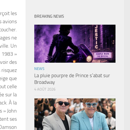
çoit les
BREAKING NEWS
es avions
 toucher.
mages ne
ille. Un
n 1983 »
 voir des
NEWS
s risquez
La pluie pourpre de Prince s’abat sur
neige que
Broadway
out celle
4 AOÛT 2026
ée sur la
ack. À la
s » John
utent ses
 (Damson