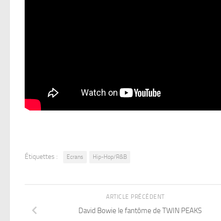
Étiquettes :
Ecrans
Hip-Hop/R&B
ARTICLE PRÉCÉDENT
David Bowie le fantôme de TWIN PEAKS