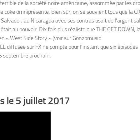
 terrible de la société noire américaine, assommée par les dr
te coke omniprésente. Bien sûr, on se souvient tous que la CI
Salvador, au Nicaragua avec ses contras usait de l’argent sal
était au pouvoir. Dix fois plus réaliste que THE GET DOWN, la
n « West Side Story » (voir sur Gonzomusic
 diffusée sur FX ne compte pour l’instant que six épisodes
 6 septembre prochain.
 le 5 juillet 2017