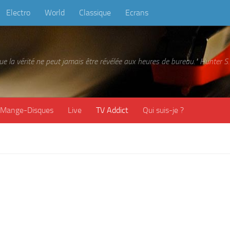
Electro
World
Classique
Ecrans
 que la vérité ne peut jamais être révélée aux heures de bureau." Hunter
Mange-Disques
Live
TV Addict
Qui suis-je ?