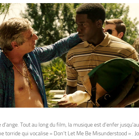
d’ange. Tout au long du film, la musique est d’enfer jusqu’au
 torride qui vocalise « Don’t Let Me Be Misunderstood » . J