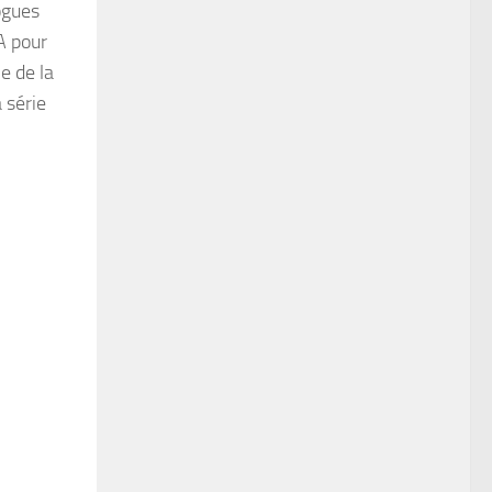
ogues
A pour
e de la
 série