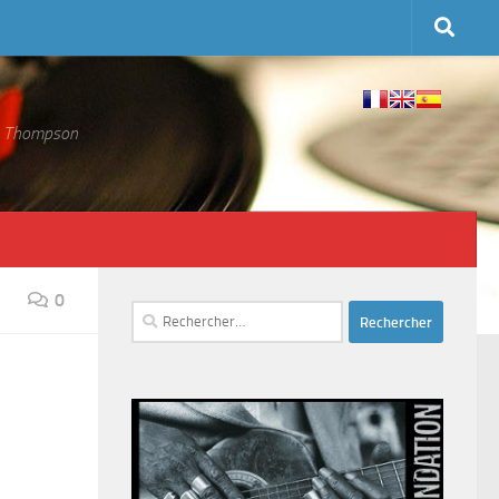
 S. Thompson
0
Rechercher :