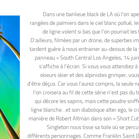
Dans une banlieue black de LA où l’on aper
rangées de palmiers dans le ciel blanc pollué, l
de ligne volent si bas que l’on pourrait les
D’ailleurs, filmées par un drone, de superbes i
tardent guère à nous entrainer au-dessus de la v
panneau « South Central Los Angeles, 14 jui
s’affiche à l’écran. Si vous vous attendiez à
skieurs skier et des alpinistes grimper, vou
d’être déçus. Car vous l’aurez compris, la seule 
l’on croisera au fil de cette série n’est pas du t
qui décore les sapins, mais cette poudre sniff
ligne blanche…et son diabolique alter ego, le cr
manière de Robert Altman dans son « Short Cut
Singleton nous tisse sa toile où se perc
différents personnages. Comme Franklin Saint