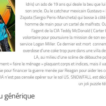
Idris) un ado de 19 ans qui deale la beu que lu
son oncle. Ou le catcheur mexicain Gustavo « 
Zapata (Sergio Peris-Mancheta) qui bosse à cô
homme de main pour un cartel de malfrats. O
l’agent de la CIA Teddy McDonald ( Carter
volontaire pour poursuivre la mission de son ex
service Logan Miller. Ce dernier est mort conne
overdose d’une coke trop pure dans une villa de
LA, au milieu d’une scène de débauche p
t « faire le ménage » plaquant corps et indices, mais il va
gue pour financer la guerre menée par Reagan pour aider les c
 CIA n’est pas censée opérer sur le sol US. SNOWFALL est dé
un joli puzzle té
au générique