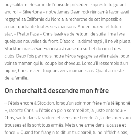
boy solitaire. Résumé de l’épisode précédent : après le fulgurant
and roll « Silvertone » notre James Dean rock réincarné favori avait
regagné sa Californie du Nord a la recherche de cet impossible
amour qui hante toutes ses chansons. Ancien boxeur et future
star, « Pretty Face » Chris Isaak es de retour ; de suite il me livre
quelques nouvelles du front. D’abord il a déménagé ; il ne vit plus a
Stockton mais a San Francisco à cause du surf et du circuit des
clubs. Deux fois par mois, notre héros regagne sa ville natale, pour
voir sa maman qui lui coupe les cheveux. Lorsqu’il ressemble à un
hippie, Chris revient toujours vers maman lsaak. Quant au reste
de la famille…
On cherchait à descendre mon frère
« J’étais encore à Stockton, lorsqu’un soir mon frère m’a téléphoné
», raconte Chris, « J’étais en plein sommeil et j’ai juste entendu: «
Chris, saute dans ta voiture et viens me tirer de là. J’ai des mecs aux
trousses et ils sont tous armés. Mets une arme dans la caisse et
fonce. » Quand ton frangin te dit un truc pareil, tu ne réfléchis pas,