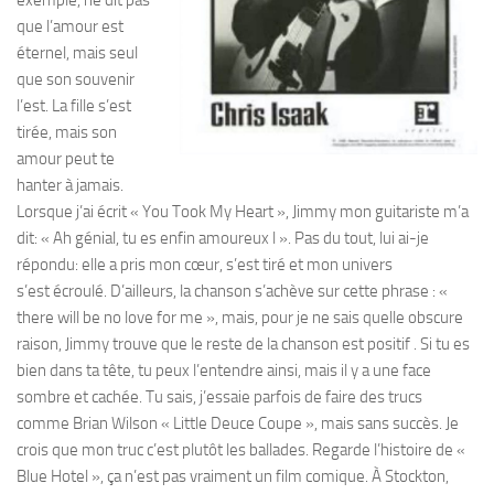
que l’amour est
éternel, mais seul
que son souvenir
l’est. La fille s’est
tirée, mais son
amour peut te
hanter à jamais.
Lorsque j’ai écrit « You Took My Heart », Jimmy mon guitariste m’a
dit: « Ah génial, tu es enfin amoureux l ». Pas du tout, lui ai-je
répondu: elle a pris mon cœur, s’est tiré et mon univers
s’est écroulé. D’ailleurs, la chanson s’achève sur cette phrase : «
there will be no love for me », mais, pour je ne sais quelle obscure
raison, Jimmy trouve que le reste de la chanson est positif . Si tu es
bien dans ta tête, tu peux l’entendre ainsi, mais il y a une face
sombre et cachée. Tu sais, j’essaie parfois de faire des trucs
comme Brian Wilson « Little Deuce Coupe », mais sans succès. Je
crois que mon truc c’est plutôt les ballades. Regarde l’histoire de «
Blue Hotel », ça n’est pas vraiment un film comique. À Stockton,