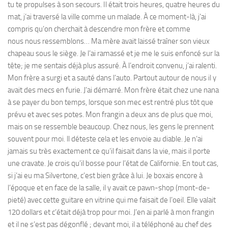
tu te propulses à son secours. Il était trois heures, quatre heures du
mat, j’ai traversé la ville comme un malade. À ce moment-là, j’ai
compris qu’on cherchait à descendre mon frère et comme
nous nous ressemblons… Ma mère avait laissé traîner son vieux
chapeau sous le siège. Je l’ai ramassé et je me le suis enfoncé sur la
tête; je me sentais déjà plus assuré. À l’endroit convenu, j’ai ralenti.
Mon frère a surgi et a sauté dans l’auto. Partout autour de nous il y
avait des mecs en furie. J’ai démarré. Mon frère était chez une nana
à se payer du bon temps, lorsque son mec est rentré plus tôt que
prévu et avec ses potes. Mon frangin a deux ans de plus que moi,
mais on se ressemble beaucoup. Chez nous, les gens le prennent
souvent pour moi. ll déteste cela et les envoie au diable. Je n’ai
jamais su très exactement ce qu’il faisait dans la vie, mais il porte
une cravate. Je crois qu’il bosse pour l’état de Californie. En tout cas,
si j’ai eu ma Silvertone, c’est bien grâce à lui. Je boxais encore à
l’époque et en face de la salle, il y avait ce pawn-shop (mont-de-
pieté) avec cette guitare en vitrine qui me faisait de l’oeil. Elle valait
120 dollars et c’était déjà trop pour moi. J’en ai parlé à mon frangin
et il ne s’est pas dégonflé ; devant moi, il a téléphoné au chef des