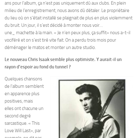
ans pour l’album, ça n’est pas uniquement dû aux clubs. En plein
milieu de l’enregistrement, nous avons dû détaler. Le propriétaire
du lieu où on s’était installé se plaignait de plus en plus violemment
du bruit. Un jour, il s’est décidé à monter nous voir…
une_ machette à la main. « Je n’en peux plus, ça suffit» nous a-t-il
vociféré et on s’est tiré vite fait. On a perdu trois mois pour
déménager le matos et monter un autre studio.
Le nouveau Chris lsaak semble
plus optimiste. Y aurait-il un
rayon
d’espoir au fond du tunnel ?
Quelques chansons
de l’album semblent
en apparence plus
positives, mais
elles ont chacune un
second degré
sarcastique. « This
Love Will Last», par
exemple, ne dit pas