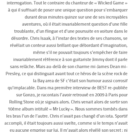
interrogation. Tout le contraire du chanteur de « Wicked Game »
à qui il suffisait de poser une unique question pour s’embarquer
durant deux minutes quinze sur une de ses incroyables
aventures, où il était invariablement question d’une fille
troublante, d’un flingue et d’une poursuite en voiture dans le
désordre. Chris Isaak, à l’instar des textes de ses chansons, se
révélait un conteur aussi brillant que débordant d’imagination,
même s’il ne pouvait toujours s’empêcher de faire
invariablement référence à son guitariste Jimmy dont il parle
sans relâche. Mais au-delà de son charme mi-James Dean mi-
Presley, ce qui distinguait avant tout ce héros de la scène rock de
la Bay area de SF c’était son humour aussi corrosif
qu’implacable. Dans ma première interview de BEST re-publiée
sur Gonzo, je racontais l’avoir retrouvé
en 2009 à Paris pour
Rolling Stone où je signais alors. Chris venait alors de sortir son
10éme album intitulé « Mr Lucky ». Nous sommes tombés dans
les bras l’un de l’autre. Chris n’avait pas changé d’un iota. Sportif
accompli, il était toujours aussi svelte, comme si le temps n’avait
eu aucune emprise sur lui. Il m’avait alors révélé son secret : ni