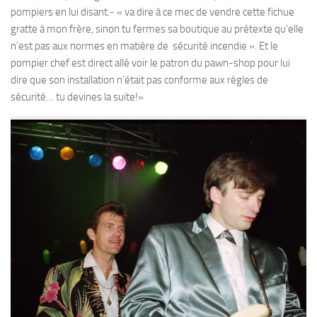
pompiers en lui disant.- « va dire à ce mec de vendre cette fichue
gratte à mon frère, sinon tu fermes sa boutique au prétexte qu’elle
n’est pas aux normes en matière de sécurité incendie ». Et le
pompier chef est direct allé voir le patron du pawn-shop pour lui
dire que son installation n’était pas conforme aux règles de
sécurité… tu devines la suite!»