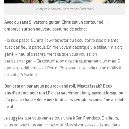
Jimmy et le nouveau costume de Chris Isaak
Avec ou sans Silvertone guitar,
Chris est un conteur né. Il
embraye
sur son nouveau costume de
scène:
«Je suis passé à China Town acheter du tissu genre soie brillante
avec des fleurs partout. En me voyant débarquer, le tailleur m’a dit,
gêné: « heu, si c’est vraiment ça que vous voulez, on
peut s’arranger. » Ce costume, on dirait le cauchemar d’un mec. Si
demain, je débarquais à Porto-Rico avec lui, je parie qu’on m’élirait
de suite Président.
Bon et si on parlait un peu rock
and roll, Mister lsaak? Deux
ans
d’attente pour ton LP c’est sacrément long, surtout lorsqu’on
n’a
pas la chance de te voir toutes les
semaines sur scène au club
local.
Je suggère que vous veniez tous vivre à San Francisco. D’ailleurs,
vous pouvez tous venir chez moi. Mais si vous avez attendu deux