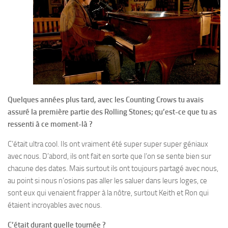
Quelques années plus tard, avec les Counting Crows tu avais
assuré la première partie des Rolling Stones; qu’est-ce que tu as
ressenti à ce moment-là ?
C’était ultra cool. Ils ont vraiment été super super super géniaux
avec nous. D’abord, ils ont fait en sorte que l’on se sente bien sur
chacune des dates. Mais surtout ils ont toujours partagé avec nous,
au point si nous n’osions pas aller les saluer dans leurs loges, ce
sont eux qui venaient frapper à la nôtre, surtout Keith et Ron qui
étaient incroyables avec nous.
C’était durant quelle tournée ?