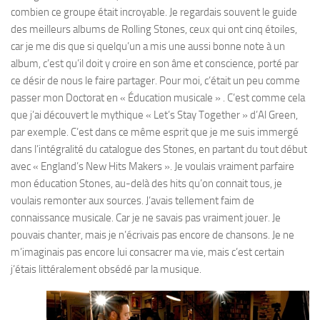
combien ce groupe était incroyable. Je regardais souvent le guide
des meilleurs albums de Rolling Stones, ceux qui ont cinq étoiles,
car je me dis que si quelqu’un a mis une aussi bonne note à un
album, c’est qu’il doit y croire en son âme et conscience, porté par
ce désir de nous le faire partager. Pour moi, c’était un peu comme
passer mon Doctorat en « Éducation musicale » . C’est comme cela
que j’ai découvert le mythique « Let’s Stay Together » d’Al Green,
par exemple. C’est dans ce même esprit que je me suis immergé
dans l’intégralité du catalogue des Stones, en partant du tout début
avec « England’s New Hits Makers ». Je voulais vraiment parfaire
mon éducation Stones, au-delà des hits qu’on connait tous, je
voulais remonter aux sources. J’avais tellement faim de
connaissance musicale. Car je ne savais pas vraiment jouer. Je
pouvais chanter, mais je n’écrivais pas encore de chansons. Je ne
m’imaginais pas encore lui consacrer ma vie, mais c’est certain
j’étais littéralement obsédé par la musique.