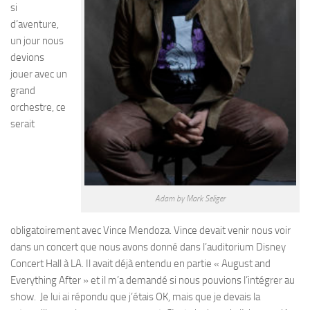
si
d’aventure,
un jour nous
devions
jouer avec un
grand
orchestre, ce
serait
Adam by Mark Seliger
obligatoirement avec Vince Mendoza. Vince devait venir nous voir
dans un concert que nous avons donné dans l’auditorium Disney
Concert Hall à LA. Il avait déjà entendu en partie « August and
Everything After » et il m’a demandé si nous pouvions l’intégrer au
show. Je lui ai répondu que j’étais OK, mais que je devais la