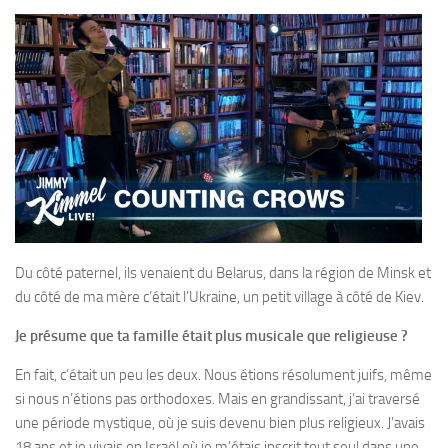
Du côté paternel, ils venaient du Belarus, dans la région de Minsk et
du côté de ma mère c’était l’Ukraine, un petit village à côté de Kiev.
Je présume que ta famille était plus musicale que religieuse ?
En fait, c’était un peu les deux. Nous étions résolument juifs, même
si nous n’étions pas orthodoxes. Mais en grandissant, j’ai traversé
une période mystique, où je suis devenu bien plus religieux. J’avais
18 ans et je vivais en Israël où je m’étais inscrit tout seul dans une