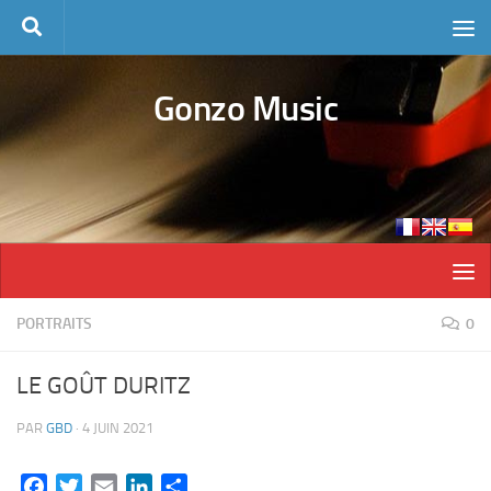
Skip to content
Gonzo Music
PORTRAITS
0
LE GOÛT DURITZ
PAR
GBD
·
4 JUIN 2021
Facebook
Twitter
Email
LinkedIn
Partager