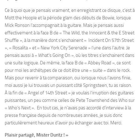
Ce à quoi que je pensais vraiment, en enregistrant ce disque, c’est à
Mott the Hoople et la période glam des débuts de Bowie, lorsque
Mick Ronson l’accompagnait à la guitare. Mais je pensais aussi
effectivement à la face B de « The Wild, the Innocent & the E Street
Shuffle », à la manière dont s’enchainent « Incident On 57th Street
», « Rosalita » et « New York City Serenade » l’une dans l’autre. Je
pensais aussi à « What’s Going On », où les titres s’enchainent dans
une suite logique. De même, la face B de « Abbey Road », ce sont
pour moi les archétypes de ce doit être une « suite » dans le rock.
Mais pour revenir à ta comparaison, oui lorsque nous l’avons finie,
moi aussi je lui trouvais un puissant côté Springsteen, tu as raison.
À la fin de « Angel of 14th Street » je voulais l’irruption des guitares
puissantes, un peu comme celles de Pete Townshend des Who sur
« Who’s Next ». En tout cas, je n’avais pas accordé d’interview à la
presse française depuis de nombreuses années, je suis donc
particulièrement heureux d’avoir pu échanger avec toi. Merci.
Plaisir partagé, Mister Duritz ! »