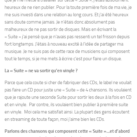
que je me mette à travailler sur cette « Suite », j’étais absolument
heureux de ne rien publier. Pour la toute première fois de ma vie, je
me suis investi dans une relation au long cours. Et j’ai été heureux
sans doute comme jamais. Je n’étais donc absolument pas
malheureux de ne pas sortir de disques. Mais en écrivant la
« Suite » j’ai pensé que je n’avais pas ressenti un tel frisson depuis
fort longtemps. J’étais à nouveau excité à l’idée de partager ma
musique. Je ne suis pas de cette race de musiciens qui composent
tout le temps, si je me mets à écrire c’est pour faire un disque.
La « Suite » ne va sortir qu’en vinyle ?
Parce que cela coute si cher de fabriquer des CDs, le label ne voulait
pas faire un CD pour juste une « Suite » de 4 chansons. Ils voulaient
que je rajoute une seconde Suite pour sortir les deux à la fois en CD
et en vinyle. Par contre, ils voulaient bien publier à première suite
en vinyle. Moi cela me satisfait ainsi. La plupart des gens écoutent
en streaming de toute façon, moi j’aime bien les CDs.
Parlons des chansons qui composent cette « Suite »…et d’abord