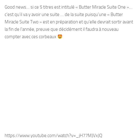
Good news… si ce 5 titres est intitulé « Butter Miracle Suite One »…
c’est qu’il va y avoir une suite … de la suite puisqu’une « Butter
Miracle Suite Two » est en préparation et qu’elle devrait sortir avant
la fin de l’année, preuve que décidément il faudra à nouveau
compter avec ces corbeaux
https://www.youtube.com/watch?v=_jH77MJVxJQ