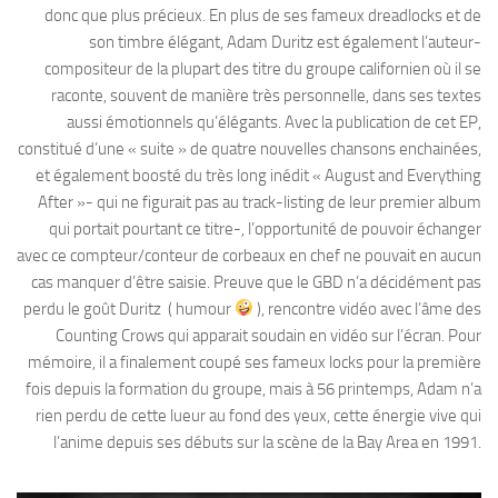
donc que plus précieux. En plus de ses fameux dreadlocks et de
son timbre élégant, Adam Duritz est également l’auteur-
compositeur de la plupart des titre du groupe californien où il se
raconte, souvent de manière très personnelle, dans ses textes
aussi émotionnels qu’élégants. Avec la publication de cet EP,
constitué d’une « suite » de quatre nouvelles chansons enchainées,
et également boosté du très long inédit « August and Everything
After »- qui ne figurait pas au track-listing de leur premier album
qui portait pourtant ce titre-, l’opportunité de pouvoir échanger
avec ce compteur/conteur de corbeaux en chef ne pouvait en aucun
cas manquer d’être saisie. Preuve que le GBD n’a décidément pas
perdu le goût Duritz ( humour
), rencontre vidéo avec l’âme des
Counting Crows qui apparait soudain en vidéo sur l’écran. Pour
mémoire, il a finalement coupé ses fameux locks pour la première
fois depuis la formation du groupe, mais à 56 printemps, Adam n’a
rien perdu de cette lueur au fond des yeux, cette énergie vive qui
l’anime depuis ses débuts sur la scène de la Bay Area en 1991.