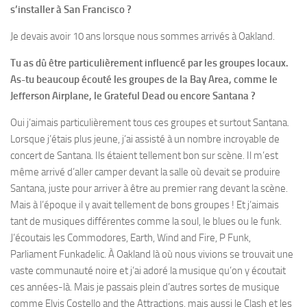
s’installer à San Francisco ?
Je devais avoir 10 ans lorsque nous sommes arrivés à Oakland.
Tu as dû être particulièrement influencé par les groupes locaux.
As-tu beaucoup écouté les groupes de la Bay Area, comme le
Jefferson Airplane, le Grateful Dead ou encore Santana ?
Oui j’aimais particulièrement tous ces groupes et surtout Santana.
Lorsque j’étais plus jeune, j’ai assisté à un nombre incroyable de
concert de Santana. Ils étaient tellement bon sur scène. Il m’est
même arrivé d’aller camper devant la salle où devait se produire
Santana, juste pour arriver à être au premier rang devant la scène.
Mais à l’époque il y avait tellement de bons groupes ! Et j’aimais
tant de musiques différentes comme la soul, le blues ou le funk.
J’écoutais les Commodores, Earth, Wind and Fire, P Funk,
Parliament Funkadelic. À Oakland là où nous vivions se trouvait une
vaste communauté noire et j’ai adoré la musique qu’on y écoutait
ces années-là. Mais je passais plein d’autres sortes de musique
comme Elvis Costello and the Attractions, mais aussi le Clash et les