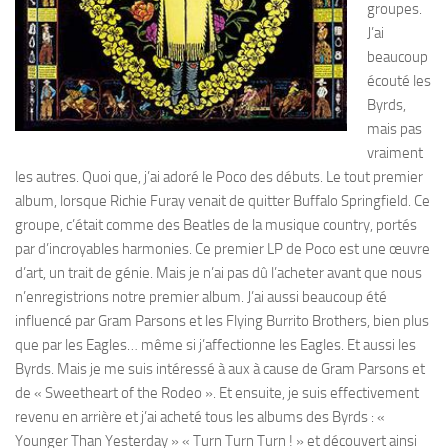
groupes.
J’ai
beaucoup
écouté les
Byrds,
mais pas
vraiment
les autres. Quoi que, j’ai adoré le Poco des débuts. Le tout premier
album, lorsque Richie Furay venait de quitter Buffalo Springfield. Ce
groupe, c’était comme des Beatles de la musique country, portés
par d’incroyables harmonies. Ce premier LP de Poco est une œuvre
d’art, un trait de génie. Mais je n’ai pas dû l’acheter avant que nous
n’enregistrions notre premier album. J’ai aussi beaucoup été
influencé par Gram Parsons et les Flying Burrito Brothers, bien plus
que par les Eagles… même si j’affectionne les Eagles. Et aussi les
Byrds. Mais je me suis intéressé à aux à cause de Gram Parsons et
de « Sweetheart of the Rodeo ». Et ensuite, je suis effectivement
revenu en arrière et j’ai acheté tous les albums des Byrds : «
Younger Than Yesterday » « Turn Turn Turn ! » et découvert ainsi