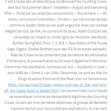
C’est à l’aube des années 90 que j’ai découvert les Counting Crows,
avec leur tout premier album, l’excellent « August and Everything
After ». Porté par ses ardentes compositions, « Round Here », « Mr
Jones » et surtout l’irrésistible « Omaha », aux harmonies dorées
comme le Golden State qui les avait engendré. Avec son cocktail
élégant de rock, de folk, de country et de blues, Adam Duritz et ses
camarades se situent en droite ligne de l’évolution des Byrds,
Buffalo Springfield, Poco, C, S, N & Y, New Riders of the Purple
Sage, Eagles, Doobie Brothers puis des R.E.M et autres Jayhawks.
Mais les Crows ne se contentent pas de séduire les aficionados
d’Americana, ils prouvent aussi qu’ils savent également décrocher
d’énormes hits planétaires, la preuve par leur « Accidently In Love »
pour la B0 de « Shrek 2 » en 2004. Désormais, ce sont les War On
Drugs et autres Promise of the Real ( Voir sur Gonzomusic
https://gonzomusic.fr/lukas-nelson-promise-of-the-real-turn-
off-the-news-build-a-garden.html
) qui peuvent sans aucun doute
se revendiquer comme les descendants légitimes des Counting
Crows. Durant ces trois dernières décennies, le groupe de Berkeley
n’aura en tout et pour tout publié que sept albums, ils n’en sont