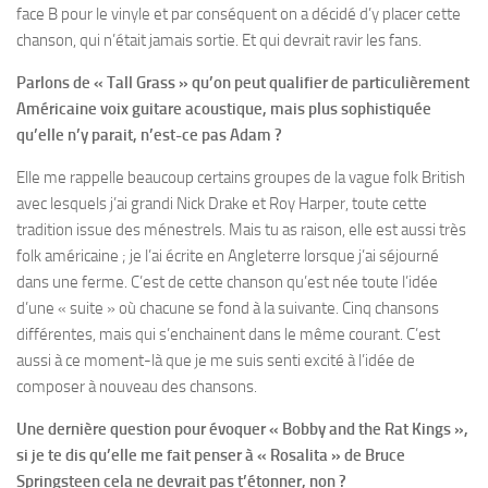
face B pour le vinyle et par conséquent on a décidé d’y placer cette
chanson, qui n’était jamais sortie. Et qui devrait ravir les fans.
Parlons de « Tall Grass » qu’on peut qualifier de particulièrement
Américaine voix guitare acoustique, mais plus sophistiquée
qu’elle n’y parait, n’est-ce pas Adam ?
Elle me rappelle beaucoup certains groupes de la vague folk British
avec lesquels j’ai grandi Nick Drake et Roy Harper, toute cette
tradition issue des ménestrels. Mais tu as raison, elle est aussi très
folk américaine ; je l’ai écrite en Angleterre lorsque j’ai séjourné
dans une ferme. C’est de cette chanson qu’est née toute l’idée
d’une « suite » où chacune se fond à la suivante. Cinq chansons
différentes, mais qui s’enchainent dans le même courant. C’est
aussi à ce moment-là que je me suis senti excité à l’idée de
composer à nouveau des chansons.
Une dernière question pour évoquer « Bobby and the Rat Kings »,
si je te dis qu’elle me fait penser à « Rosalita » de Bruce
Springsteen cela ne devrait pas t’étonner, non ?