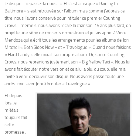
le disque… repasse-la nous ! ». Et c’est ainsi que « Raining In
Baltimore » s’est retrouvée sur l’album mais comme j’adorais ce
titre, nous l’avons conservé pour intituler ce premier Counting
Crows… même si nous avons recalé la chanson. 15 ans plus tard, on
projette une série de concerts orchestraux et je fais appel à Vince
Mendoza qui a écrit tous les arrangements pour les albums de Joni
Mitchell « Both Sides Now » et « Travelogue ». Quand nous faisions
« Hard Candy » elle mixait son propre album. Or, sur ce Counting
Crows, nous reprenions justement son « Big Yellow Taxi ». Nous lui
avons fait écouter notre version et cela lui a plu, du coup, elle m’a
invité à venir découvrir son disque. Nous avons passé toute une
après-midi avec Joni à écouter « Travelogue ».
Et depuis
lors, je
m’étais
toujours fait
cette
promesse :