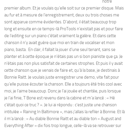
notre
premier album. Et je voulais qu’elle soit sur ce premier disque. Mais
au fur et à mesure de l’enregistrement, deux ou trois choses me
sont apparue comme évidentes. D’abord, il était beaucoup trop
long et ensuite en ce temps-là ProTools n’existait pas et pour faire
de l’editing sur un piano c’était vraiment la galère. Et dans cette
chanson il n’y avait guère que moi en train de vocaliser et mon
piano, basta. En clair, il fallait la jouer d’une seul tenant, sans se
planter et à cette époque je n’étais pas un si bon pianiste que ça. Je
n’étais pas non plus satisfait de certaines strophes. Et puis il y avait
cette chanson que je venais de faire et, qu’à la base, je destinais à
Bonnie Raitt. Je voulais juste enregistrer une demo, vite fait pour
qu’elle puisse écouter la chanson. Elle a toujours été très cool avec
moi, je l’aime beaucoup. Donc je l’ai jouée et chantée, puis lorsque
je l’ai finie, T Bone est revenu dans la cabine et m’a lancé : « Hé
c’était quoi ce truc ? ». Je lui ai répondu : c’est juste une chanson
intitulée « Raining In Baltimore », mais j’allais la refiler à Bonnie. Et là
il m’a lancé : « Au diable Bonnie Raitt et au diable ton « August and
Everything After » dix fois trop longue, celle-là va se retrouver sur