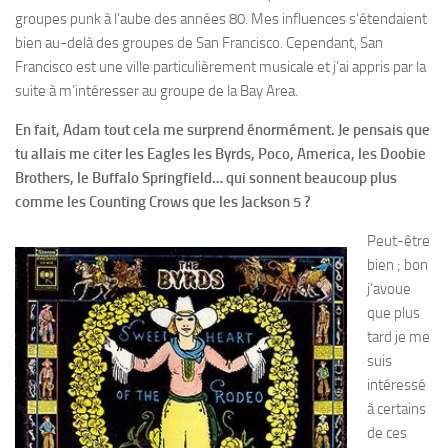
groupes punk à l’aube des années 80. Mes influences s’étendaient
bien au-delà des groupes de San Francisco. Cependant, San
Francisco est une ville particulièrement musicale et j’ai appris par la
suite à m’intéresser au groupe de la Bay Area.
En fait, Adam tout cela me surprend énormément. Je pensais que
tu allais me citer les Eagles les Byrds, Poco, America, les Doobie
Brothers, le Buffalo Springfield… qui sonnent beaucoup plus
comme les Counting Crows que les Jackson 5 ?
Peut-être
bien ; bon
j’avoue
que plus
tard je me
suis
intéressé
à certains
de ces