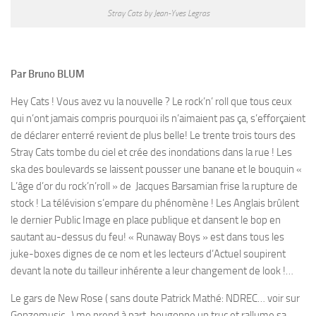
Stray Cats by Jean-Yves Legras
Par Bruno BLUM
Hey Cats ! Vous avez vu la nouvelle ? Le rock’n’ roll que tous ceux
qui n’ont jamais compris pourquoi ils n’aimaient pas ça, s’efforçaient
de déclarer enterré revient de plus belle! Le trente trois tours des
Stray Cats tombe du ciel et crée des inondations dans la rue ! Les
ska des boulevards se laissent pousser une banane et le bouquin «
L’âge d’or du rock’n’roll » de Jacques Barsamian frise la rupture de
stock ! La télévision s’empare du phénomène ! Les Anglais brûlent
le dernier Public Image en place publique et dansent le bop en
sautant au-dessus du feu! « Runaway Boys » est dans tous les
juke-boxes dignes de ce nom et les lecteurs d’Actuel soupirent
devant la note du tailleur inhérente a leur changement de look !…
Le gars de New Rose ( sans doute Patrick Mathé: NDREC… voir sur
Gonzomusic ) me prend à part, bougonne un truc et rallume sa