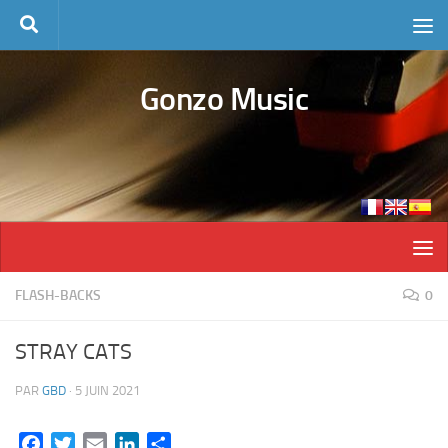
Skip to content
Gonzo Music
FLASH-BACKS
0
STRAY CATS
PAR
GBD
·
5 JUIN 2021
Facebook
Twitter
Email
LinkedIn
Partager