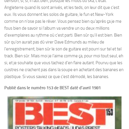
dérision, si, si, il faut bien, puisque les mods du ska, c’était
Angleterre quand ils sont arrivés, et les teds, on leur dit que c’est
eux. Ils vous donnent les solos de guitare, le fun et New-York
comme on n’ose pas le rêver. Vous pensez bien qu’après ça je me
fous bien de savoir si l’album va vendre un ou deux millions
d’exemplaires au rythme où c’est parti. Bien sûr qu’il est bien. Bien
sûr qu’on aurait pas dû virer Dave Edmunds au milieu de
l’enregistrement, bien sûr le son de guitare est pourri sur tel et tel
track. Bien sûr. Mais moi je l’aime comme ça, pour moi tout seul, eh
si, et je souhaite que vous tachiez d’en faire autant. Pourvu que les
cuistres ne crachent pas dans la soupe en achetant des bananes en
plastique. Si vous saviez ce que c’est démodé, les bananes.
Publié dans le numéro 153 de BEST daté d’avril 1981