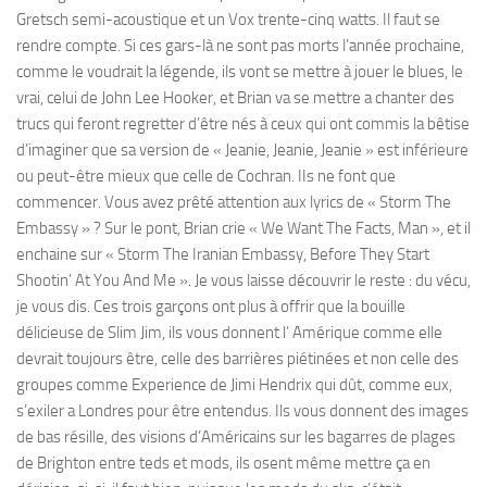
Gretsch semi-acoustique et un Vox trente-cinq watts. Il faut se
rendre compte. Si ces gars-là ne sont pas morts l’année prochaine,
comme le voudrait la légende, ils vont se mettre à jouer le blues, le
vrai, celui de John Lee Hooker, et Brian va se mettre a chanter des
trucs qui feront regretter d’être nés à ceux qui ont commis la bêtise
d’imaginer que sa version de « Jeanie, Jeanie, Jeanie » est inférieure
ou peut-être mieux que celle de Cochran. IIs ne font que
commencer. Vous avez prêté attention aux lyrics de « Storm The
Embassy » ? Sur le pont, Brian crie « We Want The Facts, Man », et il
enchaine sur « Storm The Iranian Embassy, Before They Start
Shootin’ At You And Me ». Je vous laisse découvrir le reste : du vécu,
je vous dis. Ces trois garçons ont plus à offrir que la bouille
délicieuse de Slim Jim, ils vous donnent l’ Amérique comme elle
devrait toujours être, celle des barrières piétinées et non celle des
groupes comme Experience de Jimi Hendrix qui dût, comme eux,
s’exiler a Londres pour être entendus. Ils vous donnent des images
de bas résille, des visions d’Américains sur les bagarres de plages
de Brighton entre teds et mods, ils osent même mettre ça en