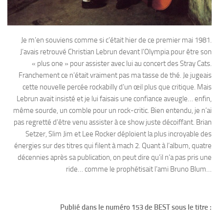
Je m’en souviens comme si c’était hier de ce premier mai 1981.
J’avais retrouvé Christian Lebrun devant l’Olympia pour être son
« plus one » pour assister avec lui au concert des Stray Cats.
Franchement ce n’était vraiment pas ma tasse de thé. Je jugeais
cette nouvelle percée rockabilly d’un œil plus que critique. Mais
Lebrun avait insisté et je lui faisais une confiance aveugle… enfin,
même sourde, un comble pour un rock-critic. Bien entendu, je n’ai
pas regretté d’être venu assister à ce show juste décoiffant. Brian
Setzer, Slim Jim et Lee Rocker déploient la plus incroyable des
énergies sur des titres qui filent à mach 2. Quant à l’album, quatre
décennies après sa publication, on peut dire qu’il n’a pas pris une
ride… comme le prophétisait l’ami Bruno Blum…
Publié dans le numéro 153 de BEST sous le titre :