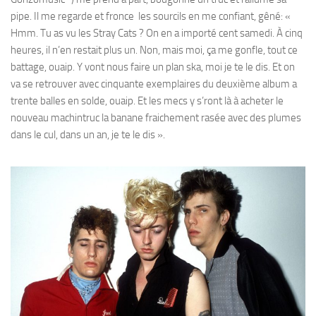
pipe. Il me regarde et fronce les sourcils en me confiant, gêné: «
Hmm. Tu as vu les Stray Cats ? On en a importé cent samedi. À cinq
heures, il n’en restait plus un. Non, mais moi, ça me gonfle, tout ce
battage, ouaip. Y vont nous faire un plan ska, moi je te le dis. Et on
va se retrouver avec cinquante exemplaires du deuxième album a
trente balles en solde, ouaip. Et les mecs y s’ront là à acheter le
nouveau machintruc la banane fraichement rasée avec des plumes
dans le cul, dans un an, je te le dis ».