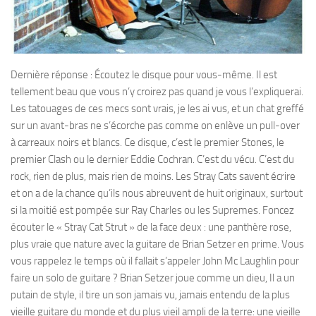
Dernière réponse : Écoutez le disque pour vous-même. Il est
tellement beau que vous n’y croirez pas quand je vous l’expliquerai.
Les tatouages de ces mecs sont vrais, je les ai vus, et un chat greffé
sur un avant-bras ne s’écorche pas comme on enlève un pull-over
à carreaux noirs et blancs. Ce disque, c’est le premier Stones, le
premier Clash ou le dernier Eddie Cochran. C’est du vécu. C’est du
rock, rien de plus, mais rien de moins. Les Stray Cats savent écrire
et on a de la chance qu’ils nous abreuvent de huit originaux, surtout
si la moitié est pompée sur Ray Charles ou les Supremes. Foncez
écouter le « Stray Cat Strut » de la face deux : une panthère rose,
plus vraie que nature avec la guitare de Brian Setzer en prime. Vous
vous rappelez le temps où il fallait s’appeler John Mc Laughlin pour
faire un solo de guitare ? Brian Setzer joue comme un dieu, Il a un
putain de style, il tire un son jamais vu, jamais entendu de la plus
vieille guitare du monde et du plus vieil ampli de la terre: une vieille