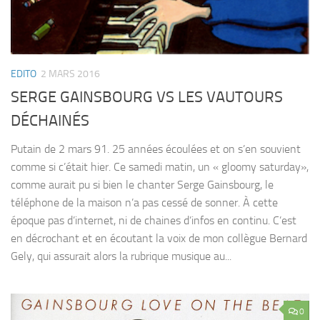
EDITO
2 MARS 2016
SERGE GAINSBOURG VS LES VAUTOURS
DÉCHAINÉS
Putain de 2 mars 91. 25 années écoulées et on s’en souvient
comme si c’était hier. Ce samedi matin, un « gloomy saturday»,
comme aurait pu si bien le chanter Serge Gainsbourg, le
téléphone de la maison n’a pas cessé de sonner. À cette
époque pas d’internet, ni de chaines d’infos en continu. C’est
en décrochant et en écoutant la voix de mon collègue Bernard
Gely, qui assurait alors la rubrique musique au...
0