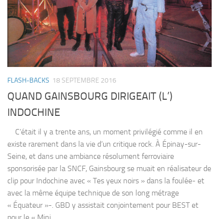
FLASH-BACKS
18 SEPTEMBRE 2016
QUAND GAINSBOURG DIRIGEAIT (L’)
INDOCHINE
C’était il y a trente ans, un moment privilégié comme il en
existe rarement dans la vie d’un critique rock. À Épinay-sur-
Seine, et dans une ambiance résolument ferroviaire
sponsorisée par la SNCF, Gainsbourg se muait en réalisateur de
clip pour Indochine avec « Tes yeux noirs » dans la foulée- et
avec la même équipe technique de son long métrage
« Équateur »-. GBD y assistait conjointement pour BEST et
pour le « Mini...