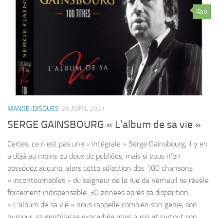
0
MANGE-DISQUES
29 AVRIL 2021
SERGE GAINSBOURG « L’album de sa vie »
Certes, ce n’est pas une « intégrale » Serge Gainsbourg, il y en
a déjà au moins eu deux de publiées, mais si vous n’en
possédez aucune, alors cette sélection des 100 chansons
« incontournables » du seigneur de la rue de Verneuil se révèle
forcément indispensable. 30 années après sa disparition,
« L’album de sa vie » nous rappelle combien son génie, son
humour, sa gentillesse exacerbée mais aussi et surtout son