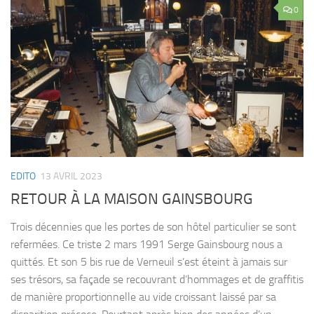
0
EDITO
13 AVRIL 2023
RETOUR À LA MAISON GAINSBOURG
Trois décennies que les portes de son hôtel particulier se sont
refermées. Ce triste 2 mars 1991 Serge Gainsbourg nous a
quittés. Et son 5 bis rue de Verneuil s’est éteint à jamais sur
ses trésors, sa façade se recouvrant d’hommages et de graffitis
de manière proportionnelle au vide croissant laissé par sa