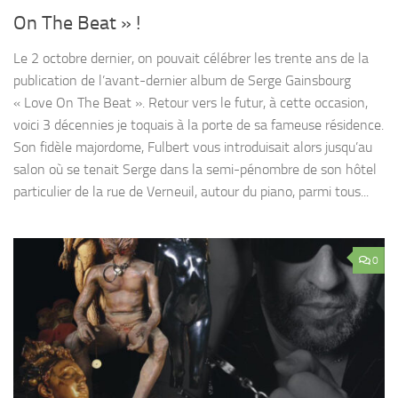
On The Beat » !
Le 2 octobre dernier, on pouvait célébrer les trente ans de la
publication de l’avant-dernier album de Serge Gainsbourg
« Love On The Beat ». Retour vers le futur, à cette occasion,
voici 3 décennies je toquais à la porte de sa fameuse résidence.
Son fidèle majordome, Fulbert vous introduisait alors jusqu’au
salon où se tenait Serge dans la semi-pénombre de son hôtel
particulier de la rue de Verneuil, autour du piano, parmi tous...
0