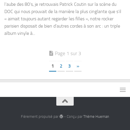
l’aube des 80’s, je retrouvais Patrick Coutin sur la scène du
DOC qui nous prouvait de la manière la plus cinglante que s’il
« aimait toujours autant regarder les filles », notre rocker
parisien disposait de bien d’autres cordes à son arc : un triple
album vinyle à...
Page 1 sur 3
1
2
3
»
Fièrement propulsé par
- Conçu par
Thème Hueman