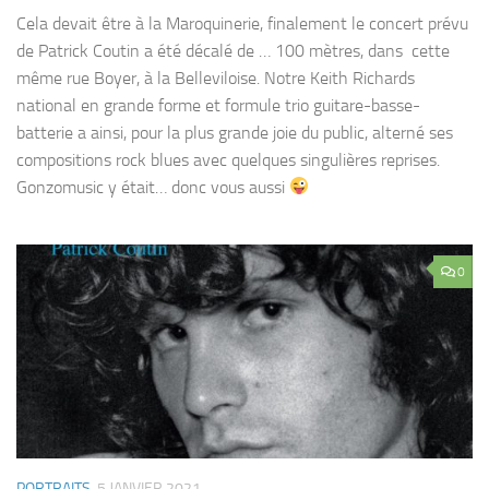
Cela devait être à la Maroquinerie, finalement le concert prévu
de Patrick Coutin a été décalé de … 100 mètres, dans cette
même rue Boyer, à la Belleviloise. Notre Keith Richards
national en grande forme et formule trio guitare-basse-
batterie a ainsi, pour la plus grande joie du public, alterné ses
compositions rock blues avec quelques singulières reprises.
Gonzomusic y était… donc vous aussi
0
PORTRAITS
5 JANVIER 2021