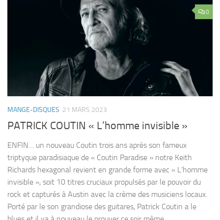
0
MANGE-DISQUES
21 MARS 2023
PATRICK COUTIN « L’homme invisible »
ENFIN… un nouveau Coutin trois ans après son fameux
triptyque paradisiaque de « Coutin Paradise » notre Keith
Richards hexagonal revient en grande forme avec « L’homme
invisible », soit 10 titres cruciaux propulsés par le pouvoir du
rock et capturés à Austin avec la crème des musiciens locaux.
Porté par le son grandiose des guitares, Patrick Coutin a le
blues et il va à nouveau le prouver ce soir même...