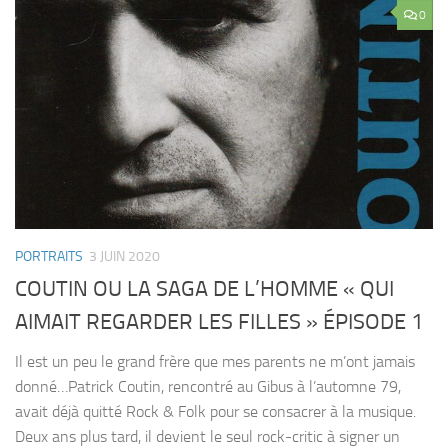
0
PORTRAITS
3 JUIN 2020
COUTIN OU LA SAGA DE L’HOMME « QUI
AIMAIT REGARDER LES FILLES » ÉPISODE 1
Il est un peu le grand frère que mes parents ne m’ont jamais
donné…Patrick Coutin, rencontré au Gibus à l’automne 79,
avait déjà quitté Rock & Folk pour se consacrer à la musique.
Deux ans plus tard, il devient le seul rock-critic à signer un