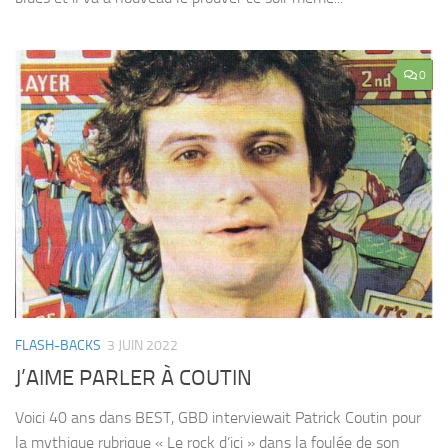
0
FLASH-BACKS
3 JUIN 2022
J’AIME PARLER À COUTIN
Voici 40 ans dans BEST, GBD interviewait Patrick Coutin pour
la mythique rubrique « Le rock d’ici » dans la foulée de son