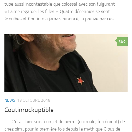
tube aussi incontestable que colossal avec son fulgurant
« J’aime regarder les filles ». Quatre décennies se sont
écoulées et Coutin n’a jamais renoncé, la preuve par ces...
0
NEWS
13 OCTOBRE 2018
Coutinrockuptible
C’était hier soir, à un jet de pierre (qui roule, forcément) de
chez oim : pour la première fois depuis le mythique Gibus de