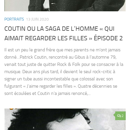
PORTRAITS
13 JUIN 2020
COUTIN OU LA SAGA DE L’HOMME « QUI
AIMAIT REGARDER LES FILLES » ÉPISODE 2
Il est un peu le grand frère que mes parents ne m’ont jamais
donné…Patrick Coutin, rencontré au Gibus à l’automne 79,
venait tout juste de quitter Rock & Folk pour se consacrer à la
musique. Deux ans plus tard, il devient le seul rock-critic à
signer un tube aussi incontestable que colossal avec son
fulgurant « J’aime regarder les filles ». Quatre décennies se
sont écoulées et Coutin n’a jamais renoncé,...
2