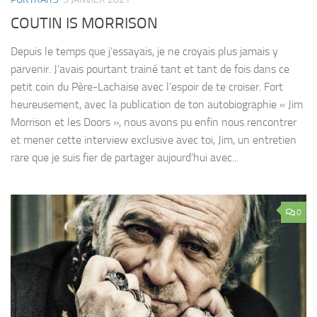
COUTIN IS MORRISON
Depuis le temps que j’essayais, je ne croyais plus jamais y
parvenir. J’avais pourtant trainé tant et tant de fois dans ce
petit coin du Père-Lachaise avec l’espoir de te croiser. Fort
heureusement, avec la publication de ton autobiographie « Jim
Morrison et les Doors », nous avons pu enfin nous rencontrer
et mener cette interview exclusive avec toi, Jim, un entretien
rare que je suis fier de partager aujourd’hui avec...
0