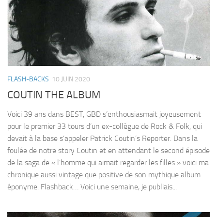
FLASH-BACKS
10 JUIN 2020
COUTIN THE ALBUM
Voici 39 ans dans BEST, GBD s’enthousiasmait joyeusement
pour le premier 33 tours d’un ex-collègue de Rock & Folk, qui
devait à la base s’appeler Patrick Coutin’s Reporter. Dans la
foulée de notre story Coutin et en attendant le second épisode
de la saga de « l’homme qui aimait regarder les filles » voici ma
chronique aussi vintage que positive de son mythique album
éponyme. Flashback… Voici une semaine, je publiais...