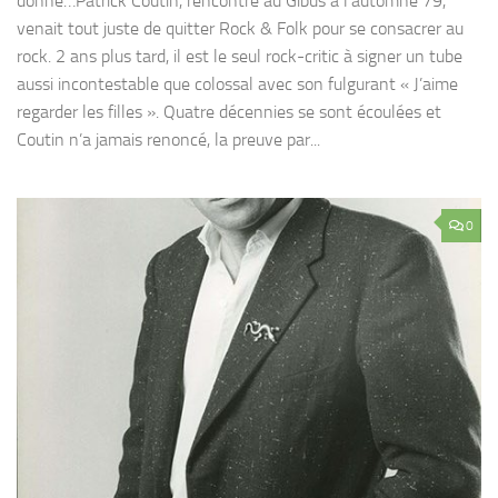
donné…Patrick Coutin, rencontré au Gibus à l’automne 79,
venait tout juste de quitter Rock & Folk pour se consacrer au
rock. 2 ans plus tard, il est le seul rock-critic à signer un tube
aussi incontestable que colossal avec son fulgurant « J’aime
regarder les filles ». Quatre décennies se sont écoulées et
Coutin n’a jamais renoncé, la preuve par...
0