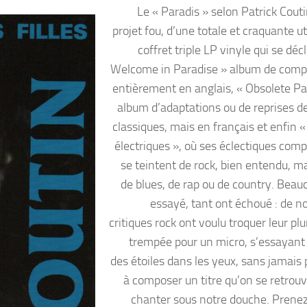
Le « Paradis » selon Patrick Couti
projet fou, d’une totale et craquante u
coffret triple LP vinyle qui se déc
Welcome in Paradise » album de comp
entièrement en anglais, « Obsolete Pa
album d’adaptations ou de reprises d
classiques, mais en français et enfin «
électriques », où ses éclectiques comp
se teintent de rock, bien entendu, ma
de blues, de rap ou de country. Beau
essayé, tant ont échoué : de 
critiques rock ont voulu troquer leur p
trempée pour un micro, s’essayant 
des étoiles dans les yeux, sans jamais 
à composer un titre qu’on se retrouv
chanter sous notre douche. Prenez