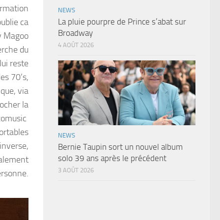
ormation
NEWS
publie ca
La pluie pourpre de Prince s’abat sur
Broadway
ly Magoo
4 AOÛT 2026
herche du
ui reste
des 70’s,
ique, via
ocher la
nzomusic
ortables
NEWS
inverse,
Bernie Taupin sort un nouvel album
solo 39 ans après le précédent
talement
3 AOÛT 2026
ersonne.