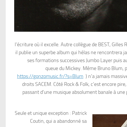
l’écriture où il excelle. Autre collègue de BEST, Gilles
il publie un superbe album qui hélas ne rencontrera jam
ses formations successives Jumbo Layer puis auj
queue du Mickey. Même Bruno Blum, pour
https://gonzomusic.fr/?s=Blum
) n’a jamais massiv
droits SACEM. Côté Rock & Folk, c’est encore pire,
passant d’une musique absolument banale à une po
Seule et unique exception : Patrick
Coutin, qui a abandonné sa