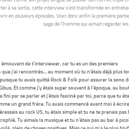
er à sa sortie, cette interview s’est transformée en entretie
rir en plusieurs épisodes. Voici donc enfin la première partie
saga de l’homme qui aimait regarder les f
r émouvant de t’interviewer, car tu es un des premiers
 que j’ai rencontrés… au moment où tu n’étais déjà plus tou
 puisque tu avais quitté Rock & Folk pour assurer la sono d
Gibus. Et comme j’y étais super souvent à l’époque, au bou
fini par se parler et j’étais fasciné par toi, parce que tu éta
me un grand frère. Tu avais commencé avant moi à écrire 
ntéressais au rock US, tu étais simple et tu ne te prenais pas 
rophié. Tu aimais la musique et tu n’étais pas au bar à pico
ilà, plein de choses positives. Mais ce qui m’a le plus blu