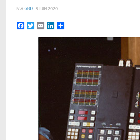
PAR
GBD
·
3 JUIN 2020
Facebook
Twitter
Email
LinkedIn
Partager