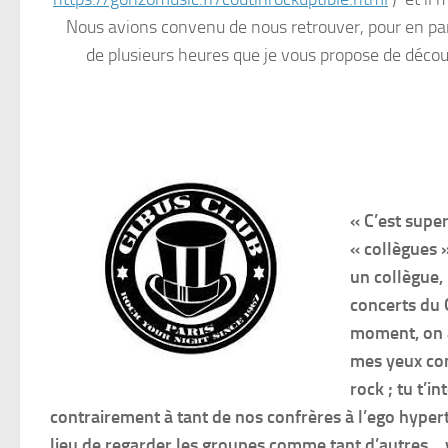
Nous avions convenu de nous retrouver, pour en parl
de plusieurs heures que je vous propose de découv
« C’est supe
« collègues »
un collègue,
concerts du 
moment, on a 
mes yeux com
rock ; tu t’i
contrairement à tant de nos confrères à l’ego hypert
lieu de regarder les groupes comme tant d’autres… vo