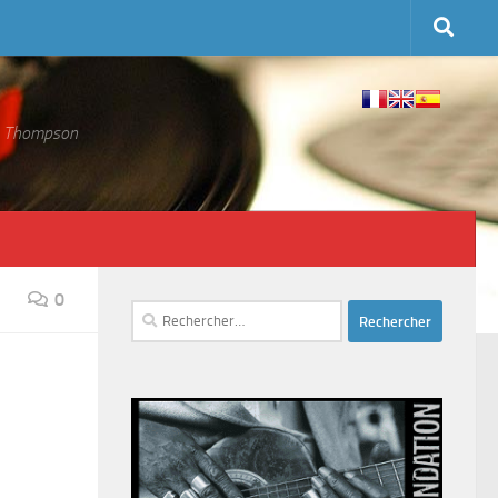
 S. Thompson
0
Rechercher :