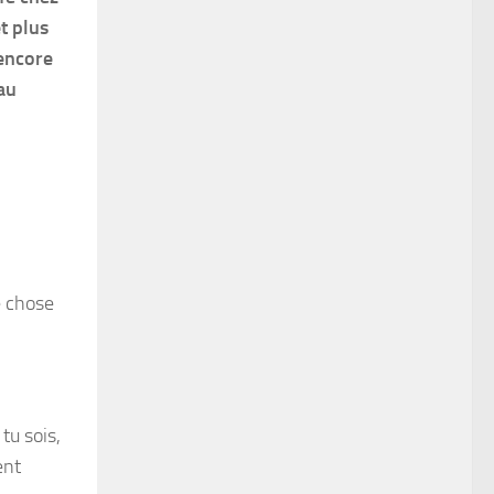
et plus
 encore
 au
e chose
tu sois,
ent