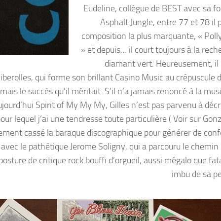
Eudeline, collègue de BEST avec sa f
Asphalt Jungle, entre 77 et 78 il 
composition la plus marquante, « Pol
» et depuis… il court toujours à la rec
diamant vert. Heureusement, il l
 Riberolles, qui forme son brillant Casino Music au crépuscule 
ais le succès qu’il méritait. S’il n’a jamais renoncé à la mus
ourd’hui Spirit of My My My, Gilles n’est pas parvenu à décr
 lequel j’ai une tendresse toute particulière ( Voir sur Go
ement cassé la baraque discographique pour générer de conf
 avec le pathétique Jerome Soligny, qui a parcouru le chemin 
sture de critique rock bouffi d’orgueil, aussi mégalo que fa
imbu de sa p