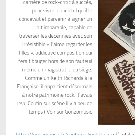
carrière de rock-critic à succès,
pour vivre le rock tel qu’il le
concevait et parvenir à signer un
hit imparable, capable de
traverser les décennies avec son
irrésistible « J’aime regarder les
filles », addictive composition qui
ferait bouger hors de son fauteuil
même un magistrat … du siège.
Comme un Keith Richards à la
Française, il appartient désormais
à notre patrimoine rock. J’avais
revu Coutin sur scène il y a peu de
temps ( Voir sur Gonzomusic
https://gonzomusic.fr/coutinrockuptible.html
) et il 